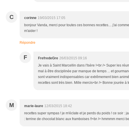
C
corinne
19/03/2015 17:05
bonjour Vanda, merci pour toutes ces bonnes recettes.... j'ai comme
m'aider !
Répondre
F
FrefredeGre
26/03/2015 09:16
Je vais à Saint Marcellin dans l'Isère !<br /> Super les réu
mal à être disciplinée par manque de temps ... et gourman
sont vraiment indispensables car extrêmement bien animée
recettes sont très bien. Mille mercis<br /> Bonne jourée à t
M
marie-laure
12/03/2015 18:42
recettes super sympas ! je m'éclate et je perds du poids ! ce soir :
: terrine de chocolat blanc aux framboises !!<br /> hmmmm merci 