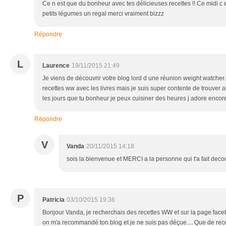
Ce n est que du bonheur avec tes délicieuses recettes !! Ce midi c 
petits légumes un regal merci vraiment bizzz
Répondre
L
Laurence
19/11/2015 21:49
Je viens de découvrir votre blog lord d une réunion weight watcher
recettes ww avec les livres mais je suis super contente de trouver a
les jours que tu bonheur je peux cuisiner des heures j adore encore
Répondre
V
Vanda
20/11/2015 14:18
sois la bienvenue et MERCI a la personne qui t'a fait decou
P
Patricia
03/10/2015 19:36
Bonjour Vanda, je recherchais des recettes WW et sur la page fa
on m'a recommandé ton blog et je ne suis pas déçue.... Que de recet