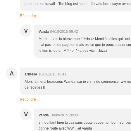
pour tout ton travail... Ton blog est super... Je vais les essayer ave
Répondre
V
Vanda
04/10/2015 09:42
Merci ....sois la bienvenue !!!!!<br /> Merci à celles qui t'
n'ai pas le compagnion mais est ce que je peux passer sur 
le lien ici ou en MP <br /> a tres vite ....bizzz
A
armelle
18/09/2015 18:41
Alors là merci beaucoup Wanda ,car je viens de commencer ww ma
de recettes !!
Répondre
V
Vanda
18/09/2015 20:33
en fouillant bien tu vas sans doute trouver ton bonheur par
bonne route avec WW ....et Vanda