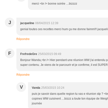
merci <br /> bonne soirée ....bizzzz
J
jacqueline
08/04/2015 12:39
genial toutes ces recettes merci hum ça me donne faimm!!! jacquel
Répondre
F
FrefredeGre
25/03/2015 09:49
Bonjour Wanda,<br /> Hier pendant une réunion WW j'ai entendu par
super contenu. Je viens de le parcourir et je confirme, il est SUPER 
Répondre
V
Vanda
25/03/2015 10:24
puis je savoir dans quelle region tu vas e réunion stp ? <br
copines WW cuisinent ....bizzz a toute ton équipe de Wei
journée