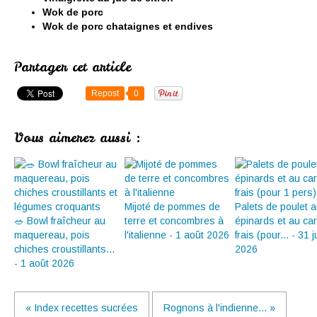
Wok de porc
Wok de porc chataignes et endives
Partager cet article
Repost
0
Vous aimerez aussi :
Mijoté de pommes de
Palets de poulet 
🥗 Bowl fraîcheur au
terre et concombres à
épinards et au ca
maquereau, pois
l'italienne - 1 août 2026
frais (pour... - 31 ju
chiches croustillants...
2026
- 1 août 2026
« Index recettes sucrées
Rognons à l'indienne... »