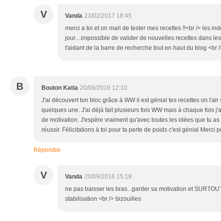
V
Vanda
23/02/2017 18:45
merci a toi et on mari de tester mes recettes !!<br /> les i
jour....impossible de valider de nouvelles recettes dans le
t'aidant de la barre de recherche tout en haut du blog <br 
B
Bouton Katia
20/09/2016 12:10
J'ai découvert ton bloc grâce à WW il est génial tes recettes on l'a
quelques une. J'ai déjà fait plusieurs fois WW mais à chaque fois 
de motivation. J'espère vraiment qu'avec toutes les idées que tu as 
réussir. Félicitations à toi pour ta perte de poids c'est génial Merci p
Répondre
V
Vanda
20/09/2016 15:19
ne pas baisser les bras...garder sa motivation et SURTOUT
stabilisation <br /> bizouilles