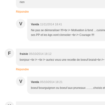
rien
Répondre
V
Vanda
11/11/2014 18:41
Ne pas se démoraliser !!!!<br /> Motivation à fond ....cuisi
ses PP et les kgs vont s'envoler <br /> Courage !!!!
F
fraisie
05/10/2014 18:12
bonjour <br /> <br /> auriez vous une recette de boeuf braisé<br /> 
Répondre
V
Vanda
05/10/2014 18:21
boeuf bourguignon ou boeuf aux pruneaux ..........choisis et 