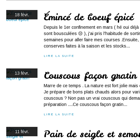
Conserves
Contact
Émincé de boeuf épicé
18 févr.
Depuis le 1er confinement en mars ( hé oui déjà
sont bousculées 😒 ), j'ai pris l'habitude de sorti
semaines pour aller faire mes courses .Ensuite,
conserves faites à la saison et les stocks...
LIRE LA SUITE
Couscous façon gratin
13 févr.
Marre de ce temps . La nature est fort jolie mais 
Je prépare de bons plats chauds alors pour varier
couscous ? Non pas un vrai couscous qui dem
préparation ....Ce couscous façon gratin...
LIRE LA SUITE
Pain de seigle et semou
11 févr.