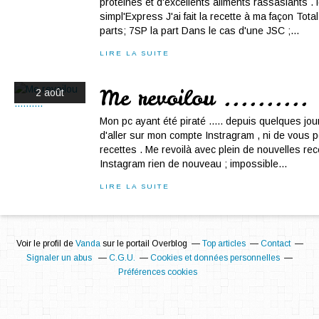
protéines et d'excellents aliments rassasiants 
simpl'Express J'ai fait la recette à ma façon Tota
parts; 7SP la part Dans le cas d'une JSC ;...
LIRE LA SUITE
Me revoilou ..........
2 août
Mon pc ayant été piraté ..... depuis quelques jour
d'aller sur mon compte Instragram , ni de vous 
recettes . Me revoilà avec plein de nouvelles r
Instagram rien de nouveau ; impossible...
LIRE LA SUITE
Voir le profil de
Vanda
sur le portail Overblog
Top articles
Contact
Signaler un abus
C.G.U.
Cookies et données personnelles
Préférences cookies