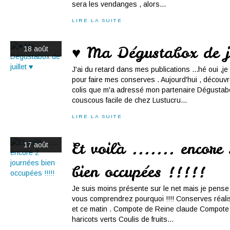
sera les vendanges , alors...
LIRE LA SUITE
♥ Ma Dégustabox de ju
18 août
J'ai du retard dans mes publications ...hé oui ,
pour faire mes conserves . Aujourd'hui , découv
colis que m'a adressé mon partenaire Dégustab
couscous facile de chez Lustucru...
LIRE LA SUITE
Et voilà ....... encore
17 août
bien occupées !!!!!
Je suis moins présente sur le net mais je pense
vous comprendrez pourquoi !!!! Conserves réalis
et ce matin . Compote de Reine claude Compot
haricots verts Coulis de fruits...