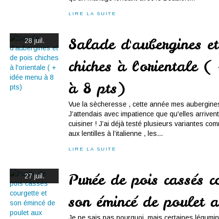
LIRE LA SUITE
Salade d'aubergines et
28 juil.
chiches à l'orientale (
à 8 pts)
Vue la sècheresse , cette année mes aubergines
J’attendais avec impatience que qu'elles arrivent
cuisiner ! J’ai déjà testé plusieurs variantes co
aux lentilles à l’italienne , les...
LIRE LA SUITE
Purée de pois cassés c
27 juil.
son émincé de poulet 
Je ne sais pas pourquoi, mais certaines légumi