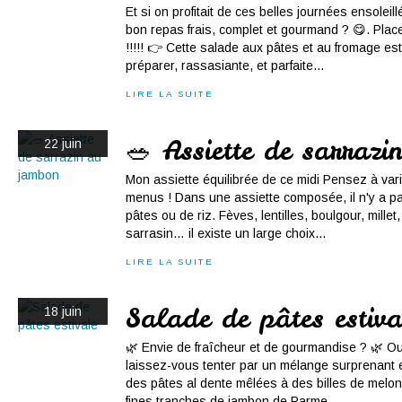
Et si on profitait de ces belles journées ensolei
bon repas frais, complet et gourmand ? 😋. Pl
!!!!! 👉 Cette salade aux pâtes et au fromage est 
préparer, rassasiante, et parfaite...
LIRE LA SUITE
🥗 Assiette de sarraz
22 juin
Mon assiette équilibrée de ce midi Pensez à var
menus ! Dans une assiette composée, il n'y a p
pâtes ou de riz. Fèves, lentilles, boulgour, mille
sarrasin… il existe un large choix...
LIRE LA SUITE
Salade de pâtes estiva
18 juin
🌿 Envie de fraîcheur et de gourmandise ? 🌿 Oub
laissez-vous tenter par un mélange surprenant et
des pâtes al dente mêlées à des billes de melon j
fines tranches de jambon de Parme...