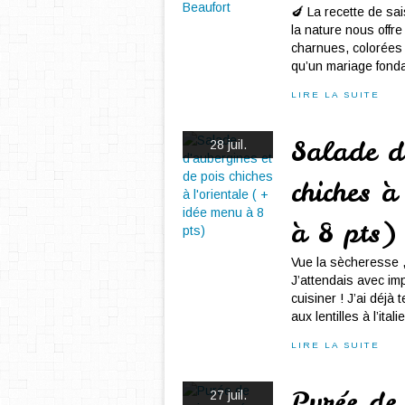
🍆 La recette de sai
la nature nous offr
charnues, colorées
qu’un mariage fonda
LIRE LA SUITE
Salade d'
28 juil.
chiches à
à 8 pts)
Vue la sècheresse 
J’attendais avec imp
cuisiner ! J’ai déjà
aux lentilles à l’itali
LIRE LA SUITE
Purée de 
27 juil.