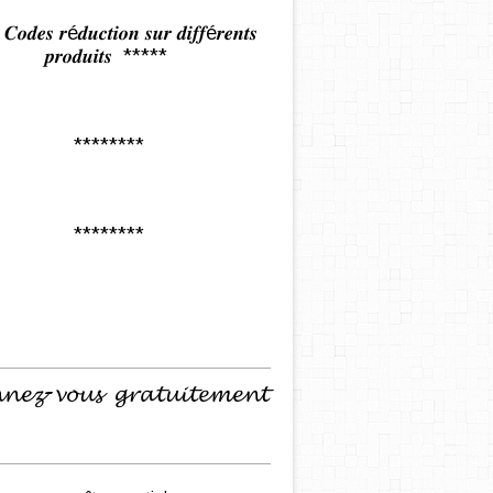
𝒅𝒆𝒔 𝒓é𝒅𝒖𝒄𝒕𝒊𝒐𝒏 𝒔𝒖𝒓 𝒅𝒊𝒇𝒇é𝒓𝒆𝒏𝒕𝒔
𝒑𝒓𝒐𝒅𝒖𝒊𝒕𝒔 *****
********
********
𝓷𝓮𝔃-𝓿𝓸𝓾𝓼 𝓰𝓻𝓪𝓽𝓾𝓲𝓽𝓮𝓶𝓮𝓷𝓽