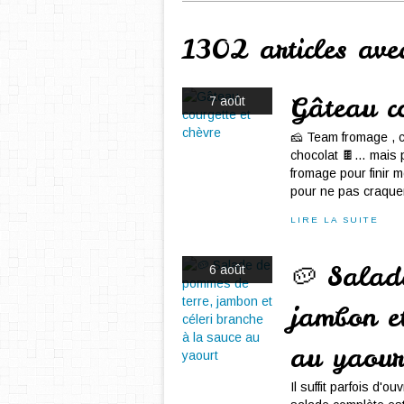
1302 articles av
Gâteau co
7 août
🧀 Team fromage , c'e
chocolat 🍫… mais
fromage pour finir 
pour ne pas craquer 
LIRE LA SUITE
🥔 Salad
6 août
jambon et
au yaour
Il suffit parfois d'ou