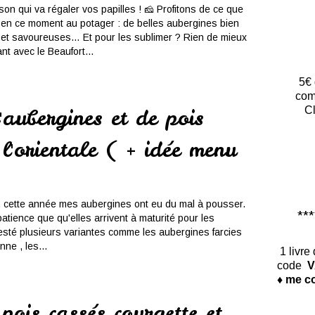
son qui va régaler vos papilles ! 🧀 Profitons de ce que
e en ce moment au potager : de belles aubergines bien
 et savoureuses… Et pour les sublimer ? Rien de mieux
nt avec le Beaufort...
5€ 
com
aubergines et de pois
Cl
 l'orientale ( + idée menu
, cette année mes aubergines ont eu du mal à pousser.
*****
atience que qu'elles arrivent à maturité pour les
 testé plusieurs variantes comme les aubergines farcies
enne , les...
1 livre
code
V
♦ me co
pois cassés courgette et