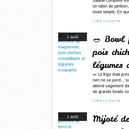
salade complète est
un talon de jambon
toute simple. En qu
LIRE LA SUITE
🥗 Bowl 
1 août
pois chic
légumes 
🥗 Le frigo était pr
rien ne se perd… sur
attend sagement dan
de grands bowls col
LIRE LA SUITE
Mijoté d
1 août