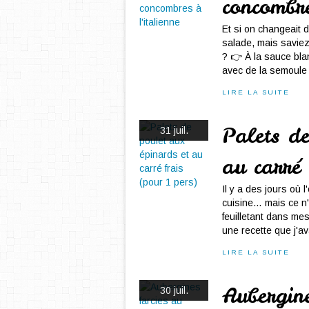
concombre
Et si on changeait 
salade, mais saviez
? 👉 À la sauce bl
avec de la semoule 
LIRE LA SUITE
Palets de
31 juil.
au carré
Il y a des jours où 
cuisine… mais ce n'
feuilletant dans me
une recette que j'av
LIRE LA SUITE
Aubergin
30 juil.