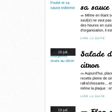
sa sauce 
🥗 Même en étant se
seul(e) ne veut pas 
des heures en cuis
d'organisation, il es
LIRE LA SUITE
Salade de
20 juil.
citron
🥒 Aujourd’hui, plac
recette pleine de si
rafraîchissante… et
même la plaque : on
LIRE LA SUITE
🥒 Flan s
19 juil.