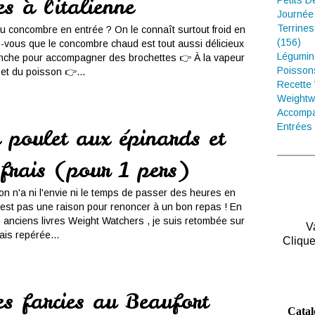
s à l'italienne
Petits D
Journée
Terrines
du concombre en entrée ? On le connaît surtout froid en
(156)
-vous que le concombre chaud est tout aussi délicieux
Légumin
anche pour accompagner des brochettes 👉 À la vapeur
Poisson
et du poisson 👉...
Recette
Weightw
Accompa
Entrées 
 poulet aux épinards et
 frais (pour 1 pers)
l'on n'a ni l'envie ni le temps de passer des heures en
est pas une raison pour renoncer à un bon repas ! En
s anciens livres Weight Watchers , je suis retombée sur
V
ais repérée...
Clique
es farcies au Beaufort
Catal