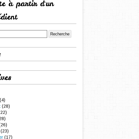
tte à partir d'un
édient
s
ives
(4)
t
(28)
22)
28)
(26)
(23)
er
(17)