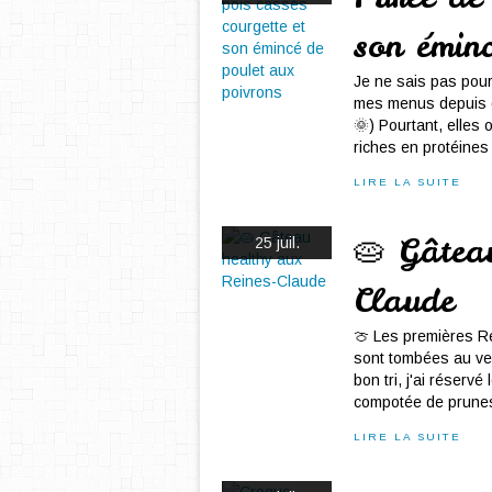
son émin
Je ne sais pas pour
mes menus depuis q
🌞) Pourtant, elles o
riches en protéines 
LIRE LA SUITE
🥧 Gâtea
25 juil.
Claude
🍈 Les premières R
sont tombées au verg
bon tri, j'ai réserv
compotée de prunes
LIRE LA SUITE