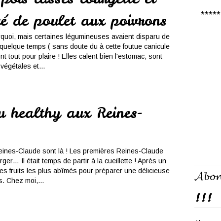
***** 𝑪
cé de poulet aux poivrons
quoi, mais certaines légumineuses avaient disparu de
uelque temps ( sans doute du à cette foutue canicule
nt tout pour plaire ! Elles calent bien l'estomac, sont
végétales et...
u healthy aux Reines-
eines-Claude sont là ! Les premières Reines-Claude
er… Il était temps de partir à la cueillette ! Après un
é les fruits les plus abîmés pour préparer une délicieuse
𝓐𝓫𝓸𝓷
. Chez moi,...
!!!