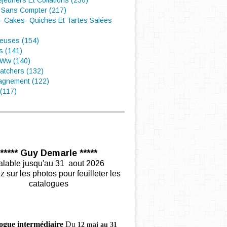
éjeuners Et Collations (230)
 Sans Compter (217)
- Cakes- Quiches Et Tartes Salées
euses (154)
s (141)
 Ww (140)
atchers (132)
gnement (122)
(117)
***** Guy Demarle *****
alable jusqu'au 31 aout 2026
z sur les photos pour feuilleter les
catalogues
ogue intermédiaire
Du
12 mai au 31