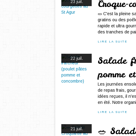
Croque-c
23 juil.
🥒 C'est la pleine 
gratins ou des poêl
rapide et ultra gou
des tranches de pai
LIRE LA SUITE
Salade f
22 juil.
pomme et
Les journées ensole
de repas frais, gou
idées reçues, il n'
en été. Notre organ
LIRE LA SUITE
🥗 Salad
21 juil.