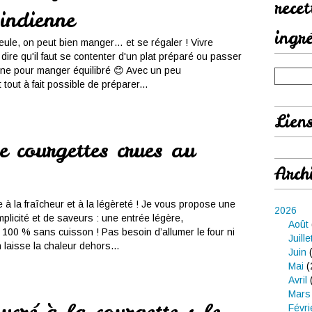
rece
indienne
ingr
ule, on peut bien manger… et se régaler ! Vivre
dire qu'il faut se contenter d'un plat préparé ou passer
ine pour manger équilibré 😊 Avec un peu
t tout à fait possible de préparer...
Lien
 courgettes crues au
Arch
e à la fraîcheur et à la légèreté ! Je vous propose une
2026
mplicité et de saveurs : une entrée légère,
Août
 100 % sans cuisson ! Pas besoin d’allumer le four ni
Juille
 laisse la chaleur dehors...
Juin
(
Mai
(
Avril
Mars
ucré à la courgette ; le
Févri