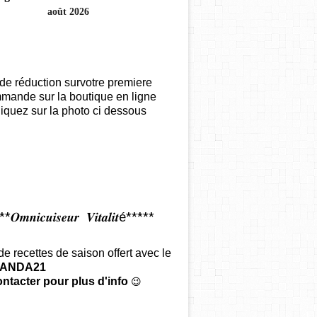
août 2026
de réduction survotre premiere
mande sur la boutique en ligne
iquez sur la photo ci dessous
𝑶𝒎𝒏𝒊𝒄𝒖𝒊𝒔𝒆𝒖𝒓 𝑽𝒊𝒕𝒂𝒍𝒊𝒕é*****
 de recettes de saison offert
avec le
ANDA21
ntacter pour plus d'info
😉