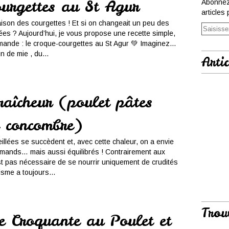
ourgettes au St Agur
Abonnez
articles 
saison des courgettes ! Et si on changeait un peu des
ées ? Aujourd’hui, je vous propose une recette simple,
rmande : le croque-courgettes au St Agur 💚 Imaginez…
n de mie , du...
Artic
raîcheur (poulet pâtes
 concombre)
illées se succèdent et, avec cette chaleur, on a envie
rmands… mais aussi équilibrés ! Contrairement aux
est pas nécessaire de se nourrir uniquement de crudités
isme a toujours...
Trou
e Croquante au Poulet et