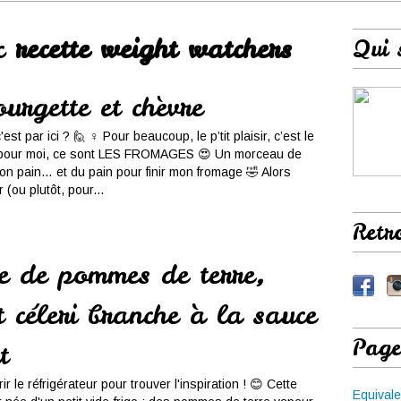
ec
recette weight watchers
Qui 
urgette et chèvre
st par ici ? 🙋 ♀️ Pour beaucoup, le p’tit plaisir, c’est le
 pour moi, ce sont LES FROMAGES 😍 Un morceau de
mon pain… et du pain pour finir mon fromage 🤣 Alors
(ou plutôt, pour...
Retr
e de pommes de terre,
 céleri branche à la sauce
Page
t
vrir le réfrigérateur pour trouver l'inspiration ! 😊 Cette
Equivale