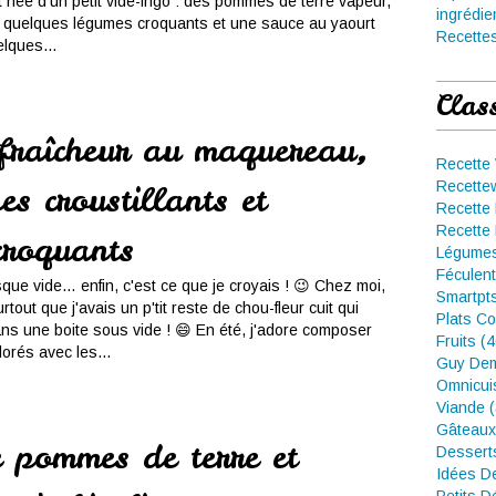
 née d'un petit vide-frigo : des pommes de terre vapeur,
ingrédie
, quelques légumes croquants et une sauce au yaourt
Recettes
elques...
Clas
fraîcheur au maquereau,
Recette
Recette
hes croustillants et
Recette 
Recette 
croquants
Légumes
Féculent
esque vide… enfin, c'est ce que je croyais ! 😉 Chez moi,
Smartpt
tout que j'avais un p'tit reste de chou-fleur cuit qui
Plats Co
s une boite sous vide ! 😄 En été, j'adore composer
Fruits (
orés avec les...
Guy Dem
Omnicui
Viande 
Gâteaux
e pommes de terre et
Dessert
Idées D