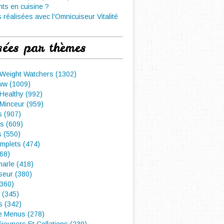
nts en cuisine ?
 réalisées avec l'Omnicuiseur Vitalité
sées par thèmes
 Weight Watchers (1302)
ww (1009)
Healthy (992)
Minceur (959)
 (907)
s (609)
s (550)
mplets (474)
468)
arle (418)
seur (380)
(360)
 (345)
s (342)
e Menus (278)