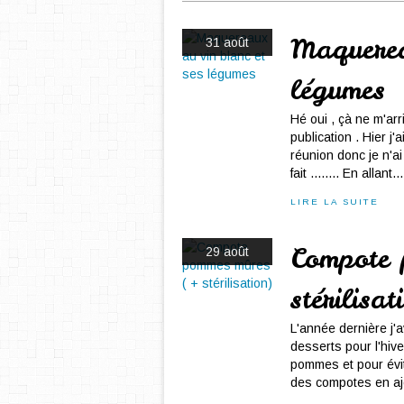
Maquerea
31 août
légumes
Hé oui , çà ne m'ar
publication . Hier j
réunion donc je n'a
fait ........ En allant...
LIRE LA SUITE
Compote 
29 août
stérilisat
L'année dernière j'a
desserts pour l'hiv
pommes et pour évite
des compotes en aj