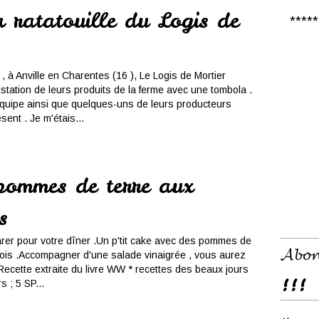
 ratatouille du Logis de
***** 𝑪
, à Anville en Charentes (16 ), Le Logis de Mortier
station de leurs produits de la ferme avec une tombola .
quipe ainsi que quelques-uns de leurs producteurs
ent . Je m'étais...
pommes de terre aux
s
rer pour votre dîner .Un p'tit cake avec des pommes de
𝓐𝓫𝓸𝓷
 pois .Accompagner d'une salade vinaigrée , vous aurez
Recette extraite du livre WW * recettes des beaux jours
!!!
 ; 5 SP...