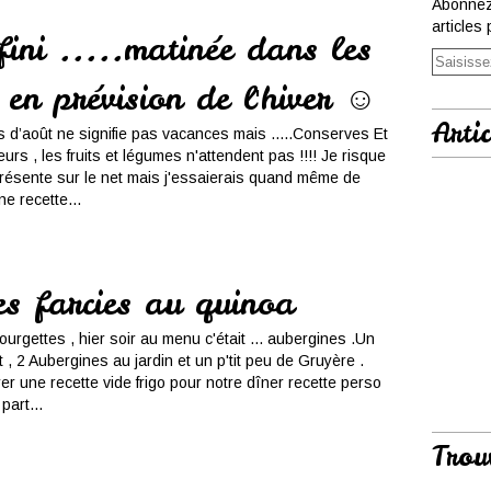
Abonnez
articles 
 fini .....matinée dans les
 en prévision de l'hiver ☺
Artic
 d’août ne signifie pas vacances mais .....Conserves Et
eurs , les fruits et légumes n'attendent pas !!!! Je risque
résente sur le net mais j'essaierais quand même de
e recette...
es farcies au quinoa
urgettes , hier soir au menu c'était ... aubergines .Un
 , 2 Aubergines au jardin et un p'tit peu de Gruyère .
er une recette vide frigo pour notre dîner recette perso
part...
Trou