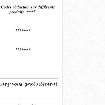
𝒅𝒆𝒔 𝒓é𝒅𝒖𝒄𝒕𝒊𝒐𝒏 𝒔𝒖𝒓 𝒅𝒊𝒇𝒇é𝒓𝒆𝒏𝒕𝒔
𝒑𝒓𝒐𝒅𝒖𝒊𝒕𝒔 *****
********
********
𝓷𝓮𝔃-𝓿𝓸𝓾𝓼 𝓰𝓻𝓪𝓽𝓾𝓲𝓽𝓮𝓶𝓮𝓷𝓽