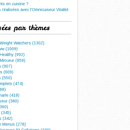
nts en cuisine ?
 réalisées avec l'Omnicuiseur Vitalité
sées par thèmes
 Weight Watchers (1302)
ww (1009)
Healthy (992)
Minceur (959)
 (907)
s (609)
s (550)
mplets (474)
468)
arle (418)
seur (380)
(360)
 (345)
s (342)
e Menus (278)