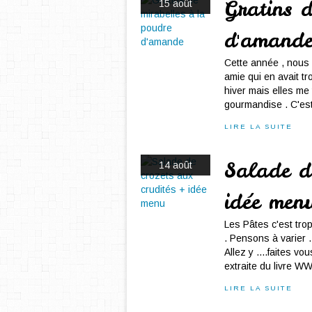
Gratins 
15 août
d'amand
Cette année , nous 
amie qui en avait tr
hiver mais elles me t
gourmandise . C'est 
LIRE LA SUITE
Salade de
14 août
idée men
Les Pâtes c'est tro
. Pensons à varier ...
Allez y ....faites v
extraite du livre WW.
LIRE LA SUITE