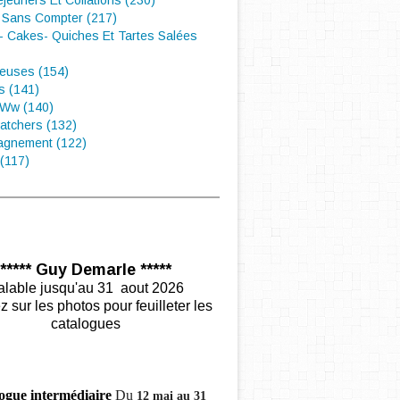
éjeuners Et Collations (230)
 Sans Compter (217)
- Cakes- Quiches Et Tartes Salées
euses (154)
s (141)
 Ww (140)
atchers (132)
gnement (122)
(117)
***** Guy Demarle *****
alable jusqu'au 31 aout 2026
z sur les photos pour feuilleter les
catalogues
ogue intermédiaire
Du
12 mai au 31