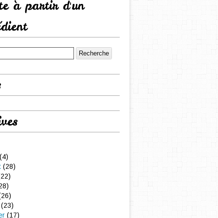
tte à partir d'un
édient
s
ives
(4)
t
(28)
22)
28)
(26)
(23)
er
(17)