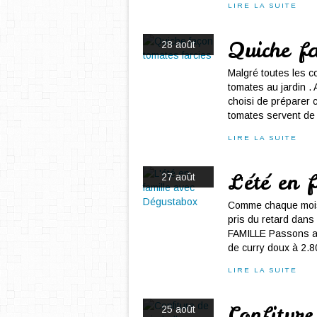
LIRE LA SUITE
Quiche fa
28 août
Malgré toutes les 
tomates au jardin . A
choisi de préparer c
tomates servent de f
LIRE LA SUITE
L'été en 
27 août
Comme chaque mois ,
pris du retard dans
FAMILLE Passons au
de curry doux à 2.80
LIRE LA SUITE
Confiture
25 août