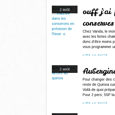
ouff j'ai
2 août
conserves
Chez Vanda, le mois
avec les fortes chal
donc d’être moins p
vous programmer un
LIRE LA SUITE
Aubergin
2 août
Pour changer des co
reste de Quinoa cuit
Voilà de quoi prépar
Pour 2 pers; 5SP la 
LIRE LA SUITE