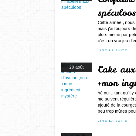
spéculoos
Cette année , nous 
mais j'ai toujours d
alors même par petit
c'est un vrai jeu d'en
LIRE LA SUITE
Cake aux 
20 août
+mon ing
hé oui ...tant qu'il 
me suivent régulièr
ajouté de la courge
peu trop mûres pour
LIRE LA SUITE