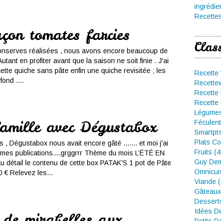
ingrédie
Recettes
çon tomates farcies
Clas
conserves réalisées , nous avons encore beaucoup de
utant en profiter avant que la saison ne soit finie . J'ai
ette quiche sans pâte enfin une quiche revisitée ; les
Recette
ond ....
Recette
Recette 
Recette 
Légumes
famille avec Dégustabox
Féculent
Smartpt
Plats Co
 Dégustabox nous avait encore gâté ....... et moi j'ai
Fruits (
 mes publications....grggrrr Thème du mois L’ÉTÉ EN
Guy Dem
 détail le contenu de cette box PATAK'S 1 pot de Pâte
Omnicui
 € Relevez les...
Viande 
Gâteaux
Dessert
Idées D
 de mirabelles aux