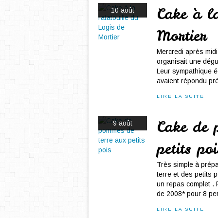
Cake à la
10 août
Mortier
Mercredi après midi 
organisait une dégu
Leur sympathique é
avaient répondu prés
LIRE LA SUITE
Cake de 
9 août
petits poi
Très simple à prépa
terre et des petits
un repas complet . 
de 2008* pour 8 pers
LIRE LA SUITE