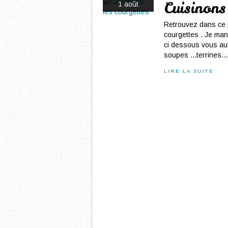
Cuisinons
1 août
Retrouvez dans ce 
courgettes . Je man
ci dessous vous aur
soupes ...terrines.
LIRE LA SUITE