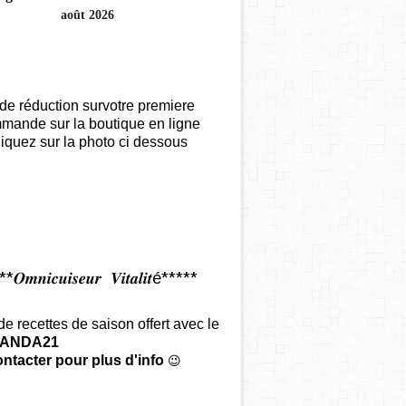
août 2026
de réduction survotre premiere
mande sur la boutique en ligne
iquez sur la photo ci dessous
𝑶𝒎𝒏𝒊𝒄𝒖𝒊𝒔𝒆𝒖𝒓 𝑽𝒊𝒕𝒂𝒍𝒊𝒕é*****
 de recettes de saison offert
avec le
ANDA21
ntacter pour plus d'info
😉