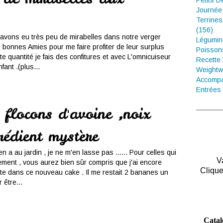
Petits D
Journée
Terrines
(156)
avons eu très peu de mirabelles dans notre verger
Légumin
e bonnes Amies pour me faire profiter de leur surplus
Poisson
e quantité je fais des confitures et avec L'omnicuiseur
Recette
fant .(plus...
Weightw
Accompa
Entrées 
flocons d'avoine ,noix
rédient mystère
y en a au jardin , je ne m'en lasse pas ...... Pour celles qui
V
ement , vous aurez bien sûr compris que j'ai encore
Clique
tte dans ce nouveau cake . Il me restait 2 bananes un
 être...
Catal