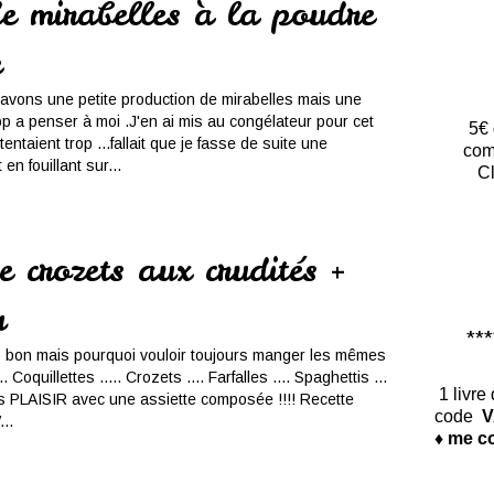
de mirabelles à la poudre
e
avons une petite production de mirabelles mais une
op a penser à moi .J'en ai mis au congélateur pour cet
5€ 
entaient trop ...fallait que je fasse de suite une
com
en fouillant sur...
Cl
 crozets aux crudités +
u
*****
p bon mais pourquoi vouloir toujours manger les mêmes
 Coquillettes ..... Crozets .... Farfalles .... Spaghettis ...
1 livre
ous PLAISIR avec une assiette composée !!!! Recette
code
V
..
♦ me co