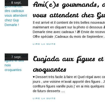
Ami(e)s gourmands, d
8 sept.
vous attendent chez G
Il est arrivé et il contient de très belles nouve
maintenant en cliquant sur la photo ci dessous 
Demarle rime avec cadeaux ! 🎁 Envie de recev
Offre spéciale ;Cadeaux du mois de Septembre:.
LIRE LA SUITE
Cuajada aux figues et 
7 sept.
croquantes
♥ Dessert très facile à faire et Quel régal avec ce
jours , une voisine m'avait apporté des figues . J
confiture figues vanille puis j' en ai mis quelqu
de futurs desserts ....
LIRE LA SUITE