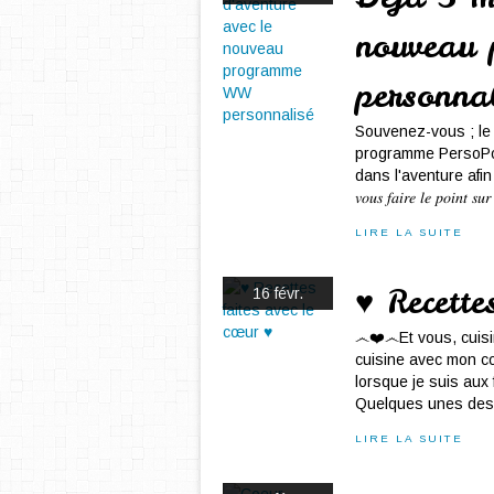
nouveau
personnal
Souvenez-vous ; l
programme PersoPoi
dans l'aventure afin d'éli
𝑣𝑜𝑢𝑠 𝑓𝑎𝑖𝑟𝑒 𝑙𝑒 𝑝𝑜𝑖𝑛𝑡 𝑠𝑢𝑟
LIRE LA SUITE
♥ Recette
16 févr.
෴❤️෴Et vous, cuisi
cuisine avec mon c
lorsque je suis aux
Quelques unes des r
LIRE LA SUITE