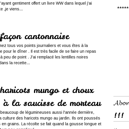
m'ayant gentiment offert un livre WW dans lequel j'ai
***** 𝑪
e ,je viens...
 façon cantonnaise
 tous vos points journaliers et vous êtes à la
 pour le dîner . Il est très facile de se faire un repas
à peu de point . J'ai remplacé les lentilles noires
dans la recette...
 haricots mungo et choux
 à la saucisse de morteau
𝓐𝓫𝓸𝓷
eaucoup de légumineuses aussi l'année dernière,
!!!
a culture des haricots mungo au jardin. Ils ont poussés
en grains. La récolte se fait quand la gousse longue et