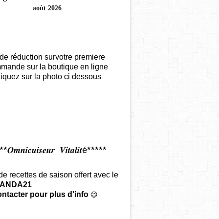
août 2026
de réduction survotre premiere
mande sur la boutique en ligne
iquez sur la photo ci dessous
𝑶𝒎𝒏𝒊𝒄𝒖𝒊𝒔𝒆𝒖𝒓 𝑽𝒊𝒕𝒂𝒍𝒊𝒕é*****
 de recettes de saison offert
avec le
ANDA21
ntacter pour plus d'info
😉