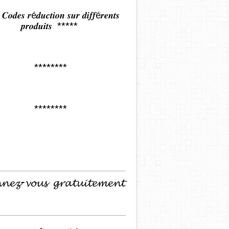
𝒅𝒆𝒔 𝒓é𝒅𝒖𝒄𝒕𝒊𝒐𝒏 𝒔𝒖𝒓 𝒅𝒊𝒇𝒇é𝒓𝒆𝒏𝒕𝒔
𝒑𝒓𝒐𝒅𝒖𝒊𝒕𝒔 *****
********
********
𝓷𝓮𝔃-𝓿𝓸𝓾𝓼 𝓰𝓻𝓪𝓽𝓾𝓲𝓽𝓮𝓶𝓮𝓷𝓽