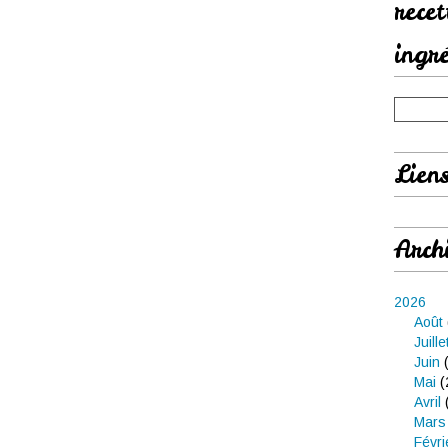
rece
ingr
Lien
Arch
2026
Août
Juille
Juin
(
Mai
(
Avril
Mars
Févri