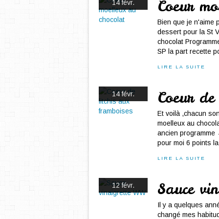
Coeur mo
14 févr.
Bien que je n'aime 
dessert pour la St 
chocolat Programm
SP la part recette 
LIRE LA SUITE
Coeur de 
14 févr.
Et voilà ,chacun son
moelleux au chocola
ancien programme →
pour moi 6 points la 
LIRE LA SUITE
Sauce vi
12 févr.
Il y a quelques anné
changé mes habitude