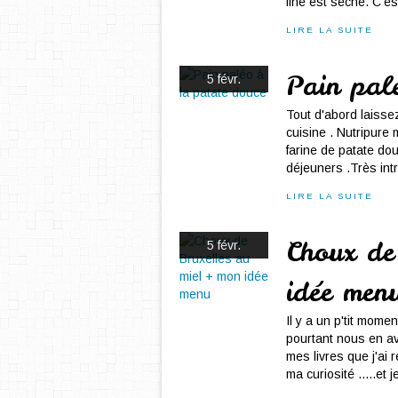
fine est sèche. C'es
LIRE LA SUITE
Pain pal
5 févr.
Tout d'abord laiss
cuisine . Nutripure
farine de patate dou
déjeuners .Très intr
LIRE LA SUITE
Choux de
5 févr.
idée men
Il y a un p'tit mome
pourtant nous en av
mes livres que j'ai 
ma curiosité .....et je