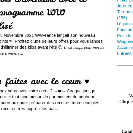
Petits D
Journée
 programme WW
Terrines
(156)
isé
Légumin
Poisson
e 8 Novembre 2021 WWFrance lançait son nouveau
Recette
nts™. Profitez d'une de leurs offres pour vous lancez
Weightw
miner des kilos avant l'été 😉 𝐼𝑙 𝑒𝑠𝑡 𝑡𝑒𝑚𝑝𝑠 𝑝𝑜𝑢𝑟 𝑚𝑜𝑖 𝑑𝑒
Accompa
 𝑐𝑒 𝑡𝑟𝑖𝑚𝑒𝑠𝑡𝑟𝑒...
Entrées 
s faites avec le cœur ♥
nez vous avec votre cœur ? ෴❤️෴ Chaque jour, je
V
œur et tout mon amour Un pur moment de bonheur
Clique
 fourneaux pour préparer des recettes toutes simples.
ecettes très appréciées par...
Catal