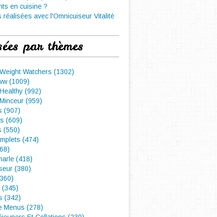
nts en cuisine ?
 réalisées avec l'Omnicuiseur Vitalité
sées par thèmes
 Weight Watchers (1302)
ww (1009)
Healthy (992)
Minceur (959)
 (907)
s (609)
s (550)
mplets (474)
468)
arle (418)
seur (380)
(360)
 (345)
s (342)
e Menus (278)