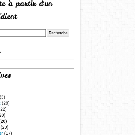
tte à partir d'un
édient
s
ives
(3)
t
(28)
22)
28)
(26)
(23)
er
(17)