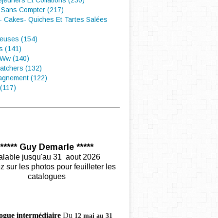
éjeuners Et Collations (230)
 Sans Compter (217)
- Cakes- Quiches Et Tartes Salées
euses (154)
s (141)
 Ww (140)
atchers (132)
gnement (122)
(117)
***** Guy Demarle *****
alable jusqu'au 31 aout 2026
z sur les photos pour feuilleter les
catalogues
ogue intermédiaire
Du
12 mai au 31