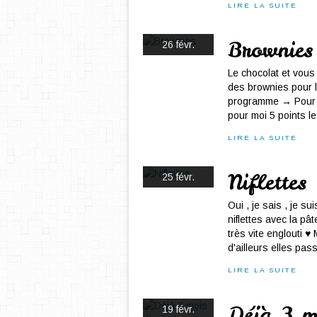
LIRE LA SUITE
Brownies
26 févr.
Le chocolat et vous
des brownies pour l
programme → Pour 1
pour moi 5 points l
LIRE LA SUITE
Niflettes
25 févr.
Oui , je sais , je su
niflettes avec la pât
très vite englouti ♥
d'ailleurs elles pass
LIRE LA SUITE
Déjà 3 mo
19 févr.