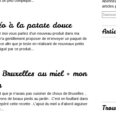
t un peu compliqué...
Abonnez
articles 
éo à la patate douce
Artic
ez moi vous parlez d'un nouveau produit dans ma
 m'a gentillement proposer de m'envoyer un paquet de
ce afin que je teste en réalisant de nouveaux petits
igué par ce produit...
 Bruxelles au miel + mon
u
nt que je n'avais pas cuisiner de choux de Bruxelles ,
ons de beaux pieds au jardin . C'est en fouillant dans
repéré cette recette . L'ajout du miel a d'abord aiguiser
Trou
...