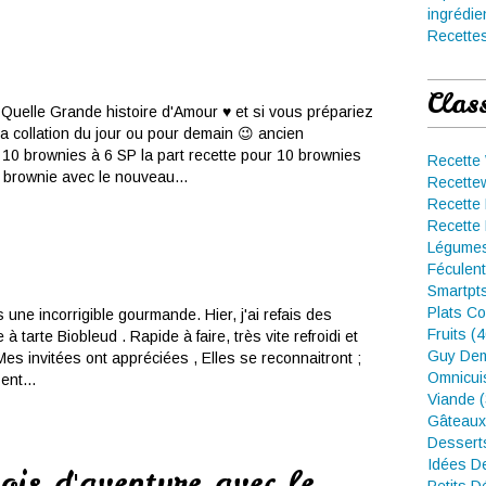
ingrédie
Recettes
Clas
 Quelle Grande histoire d'Amour ♥ et si vous prépariez
a collation du jour ou pour demain 😉 ancien
0 brownies à 6 SP la part recette pour 10 brownies
Recette
e brownie avec le nouveau...
Recette
Recette 
Recette 
Légumes
Féculent
Smartpt
Plats Co
is une incorrigible gourmande. Hier, j'ai refais des
Fruits (
e à tarte Biobleud . Rapide à faire, très vite refroidi et
Guy Dem
 Mes invitées ont appréciées , Elles se reconnaitront ;
Omnicui
ent...
Viande 
Gâteaux
Dessert
Idées D
is d'aventure avec le