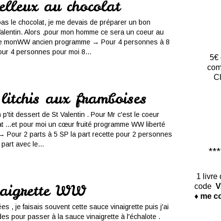
elleux au chocolat
pas le chocolat, je me devais de préparer un bon
Valentin. Alors ,pour mon homme ce sera un coeur au
e monWW ancien programme → Pour 4 personnes à 8
pour 4 personnes pour moi 8...
5€ 
com
Cl
litchis aux framboises
 p'tit dessert de St Valentin . Pour Mr c'est le coeur
t ...et pour moi un cœur fruité programme WW liberté
 Pour 2 parts à 5 SP la part recette pour 2 personnes
part avec le...
*****
1 livre
naigrette WW
code
V
♦ me co
es , je faisais souvent cette sauce vinaigrette puis j'ai
s pour passer à la sauce vinaigrette à l'échalote .