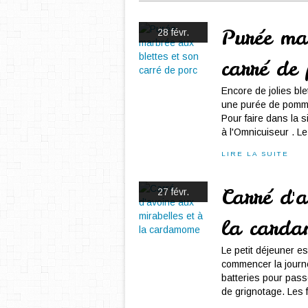
Purée mar
28 févr.
carré de 
Encore de jolies ble
une purée de pommes
Pour faire dans la s
à l'Omnicuiseur . Le 
LIRE LA SUITE
Carré d'a
27 févr.
la card
Le petit déjeuner e
commencer la journé
batteries pour pas
de grignotage. Les 