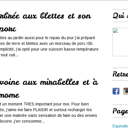
brée aux blettes et son
Qui 
porc
ttes au jardin aussi pour le repas du jour j'ai préparé
 de terre et blettes avec un morceau de porc rôti.
implicité, j'ai opté pour une cuisson basse température
tout cuit...
Retr
voine aux mirabelles et à
amome
st un moment TRES important pour moi. Pour bien
Page
e, j'aime me faire PLAISIR et surtout recharger les
ser une matinée sans sensation de faim ou des envies
flocons ,j'en consomme...
Equivale