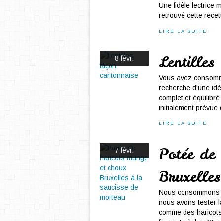
Une fidèle lectrice 
retrouvé cette recett
LIRE LA SUITE
Lentilles
8 févr.
Vous avez consommez
recherche d'une idée
complet et équilibré 
initialement prévue 
LIRE LA SUITE
Potée de
7 févr.
Bruxelles
Nous consommons b
nous avons tester l
comme des haricots 