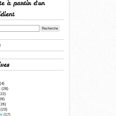
tte à partir d'un
édient
s
ives
(4)
t
(28)
22)
28)
(26)
(23)
er
(17)