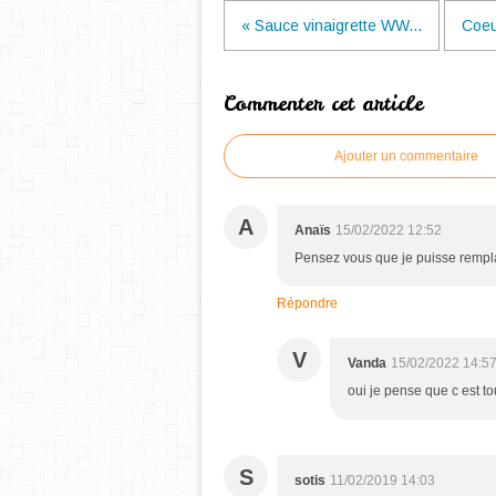
« Sauce vinaigrette WW...
Coeu
Commenter cet article
Ajouter un commentaire
A
Anaïs
15/02/2022 12:52
Pensez vous que je puisse remplace
Répondre
V
Vanda
15/02/2022 14:5
oui je pense que c est tou
S
sotis
11/02/2019 14:03