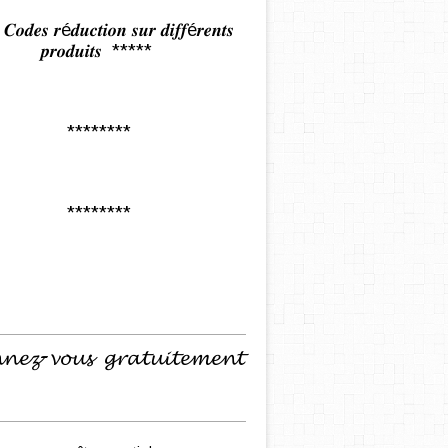
𝒅𝒆𝒔 𝒓é𝒅𝒖𝒄𝒕𝒊𝒐𝒏 𝒔𝒖𝒓 𝒅𝒊𝒇𝒇é𝒓𝒆𝒏𝒕𝒔
𝒑𝒓𝒐𝒅𝒖𝒊𝒕𝒔 *****
********
********
𝓷𝓮𝔃-𝓿𝓸𝓾𝓼 𝓰𝓻𝓪𝓽𝓾𝓲𝓽𝓮𝓶𝓮𝓷𝓽