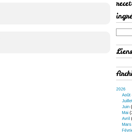
rece
ingr
3
Lien
Arch
2026
Août
Juille
Juin
(
Mai
(
Avril
Mars
Févri