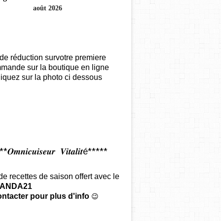
août 2026
de réduction survotre premiere
mande sur la boutique en ligne
iquez sur la photo ci dessous
𝑶𝒎𝒏𝒊𝒄𝒖𝒊𝒔𝒆𝒖𝒓 𝑽𝒊𝒕𝒂𝒍𝒊𝒕é*****
 de recettes de saison offert
avec le
ANDA21
ntacter pour plus d'info
😉