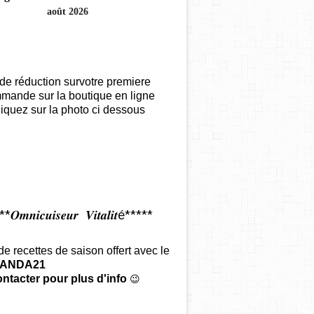
août 2026
de réduction survotre premiere
mande sur la boutique en ligne
iquez sur la photo ci dessous
𝑶𝒎𝒏𝒊𝒄𝒖𝒊𝒔𝒆𝒖𝒓 𝑽𝒊𝒕𝒂𝒍𝒊𝒕é*****
 de recettes de saison offert
avec le
ANDA21
ntacter pour plus d'info
😉