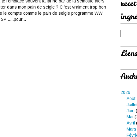
je remplace souvent la farine par de la semoule alors
rece
ter dans mon pain de seigle ? C 'est vraiment trop bon
o Je le compte comme le pain de seigle programme WW
ingr
SP .....pour...
Lien
Arch
2026
Août
Juille
Juin
(
Mai
(
Avril
Mars
Févri