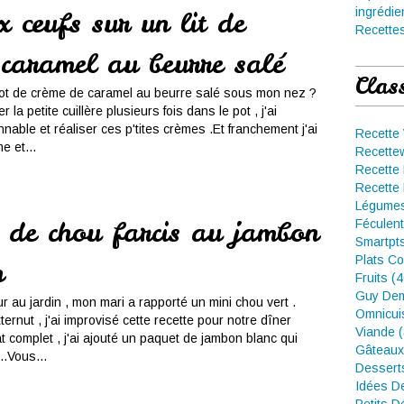
ingrédie
x œufs sur un lit de
Recettes
 caramel au beurre salé
Clas
pot de crème de caramel au beurre salé sous mon nez ?
 la petite cuillère plusieurs fois dans le pot , j'ai
nnable et réaliser ces p'tites crèmes .Et franchement j'ai
Recette
e et...
Recette
Recette 
Recette 
Légumes
 de chou farcis au jambon
Féculent
Smartpt
Plats Co
n
Fruits (
Guy Dem
our au jardin , mon mari a rapporté un mini chou vert .
Omnicui
ernut , j'ai improvisé cette recette pour notre dîner
Viande 
at complet , j'ai ajouté un paquet de jambon blanc qui
Gâteaux
...Vous...
Dessert
Idées D