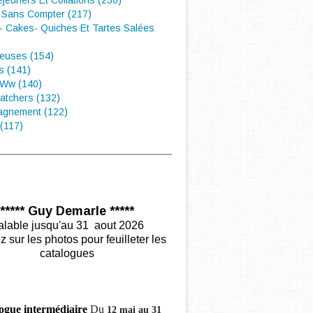
éjeuners Et Collations (230)
 Sans Compter (217)
- Cakes- Quiches Et Tartes Salées
euses (154)
s (141)
 Ww (140)
atchers (132)
gnement (122)
(117)
***** Guy Demarle *****
alable jusqu'au 31 aout 2026
z sur les photos pour feuilleter les
catalogues
ogue intermédiaire
Du
12 mai au 31