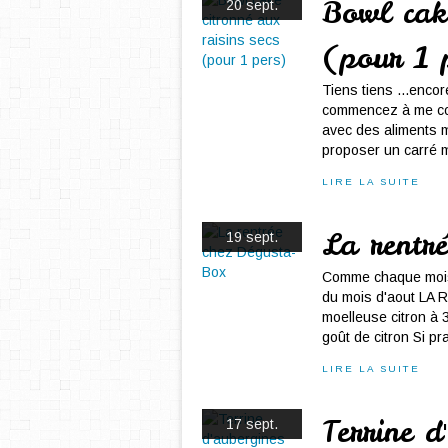
Bowl cake
20 sept.
(pour 1 
Tiens tiens ...encor
commencez à me con
avec des aliments m
proposer un carré m
LIRE LA SUITE
La rentr
19 sept.
Comme chaque mois 
du mois d'aout LA 
moelleuse citron à 
goût de citron Si pr
LIRE LA SUITE
Terrine d
17 sept.