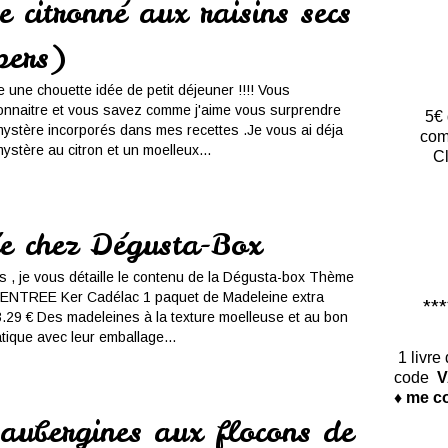
 citronné aux raisins secs
pers)
e une chouette idée de petit déjeuner !!!! Vous
naitre et vous savez comme j'aime vous surprendre
5€ 
ystère incorporés dans mes recettes .Je vous ai déja
com
ystère au citron et un moelleux...
Cl
ée chez Dégusta-Box
, je vous détaille le contenu de la Dégusta-box Thème
RENTREE Ker Cadélac 1 paquet de Madeleine extra
*****
3.29 € Des madeleines à la texture moelleuse et au bon
atique avec leur emballage...
1 livre
code
V
♦ me co
'aubergines aux flocons de