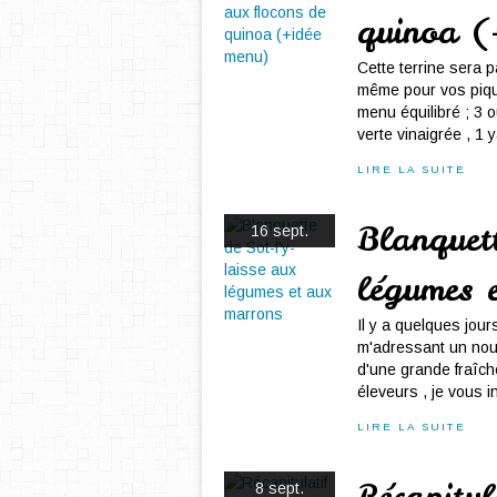
quinoa (
Cette terrine sera p
même pour vos pique
menu équilibré ; 3 
verte vinaigrée , 1 y
LIRE LA SUITE
Blanquett
16 sept.
légumes 
Il y a quelques jou
m'adressant un nouv
d'une grande fraîch
éleveurs , je vous inv
LIRE LA SUITE
Récapitul
8 sept.