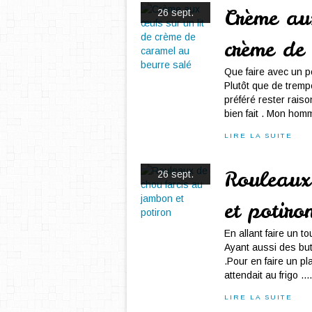
Crème au
26 sept.
crème de
Que faire avec un 
Plutôt que de tremper
préféré rester raiso
bien fait . Mon homm
LIRE LA SUITE
Rouleaux
26 sept.
et potiro
En allant faire un t
Ayant aussi des butt
.Pour en faire un pl
attendait au frigo ...
LIRE LA SUITE