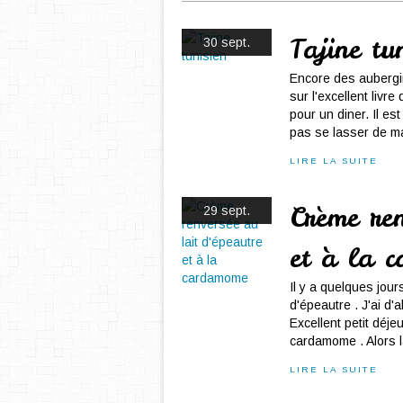
Tajine tu
30 sept.
Encore des aubergin
sur l'excellent livre
pour un diner. Il es
pas se lasser de ma
LIRE LA SUITE
Crème ren
29 sept.
et à la 
Il y a quelques jours
d'épeautre . J'ai d
Excellent petit déjeu
cardamome . Alors là
LIRE LA SUITE