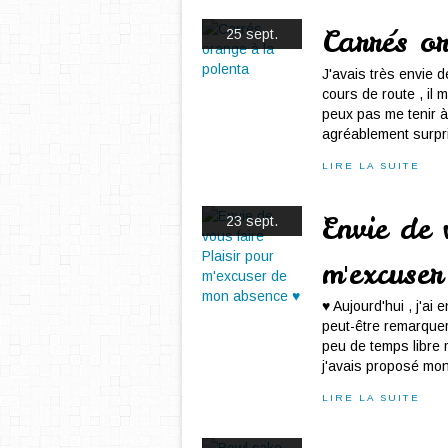
Carrés o
25 sept.
J'avais très envie d
cours de route , il 
peux pas me tenir à 
agréablement surpri
LIRE LA SUITE
Envie de 
23 sept.
m'excuse
♥ Aujourd'hui , j'ai
peut-être remarquer 
peu de temps libre
j'avais proposé mon
LIRE LA SUITE