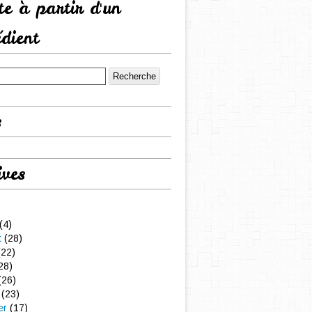
tte à partir d'un
édient
s
ives
(4)
t
(28)
22)
28)
(26)
(23)
er
(17)