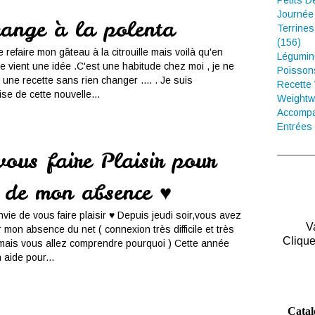
Petits D
Journée
range à la polenta
Terrines
(156)
e refaire mon gâteau à la citrouille mais voilà qu'en
Légumin
me vient une idée .C'est une habitude chez moi , je ne
Poisson
une recette sans rien changer .... . Je suis
Recette
se de cette nouvelle...
Weightw
Accompa
Entrées 
vous faire Plaisir pour
r de mon absence ♥
 envie de vous faire plaisir ♥ Depuis jeudi soir,vous avez
V
mon absence du net ( connexion très difficile et très
Clique
 mais vous allez comprendre pourquoi ) Cette année
 aide pour...
Catal