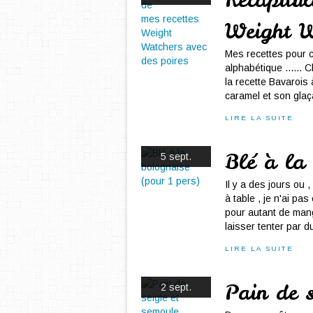
Weight W
Mes recettes pour cu
alphabétique ...... 
la recette Bavarois
caramel et son gla
LIRE LA SUITE
Blé à la
5 sept.
Il y a des jours ou 
à table , je n'ai pa
pour autant de man
laisser tenter par du
LIRE LA SUITE
Pain de s
2 sept.