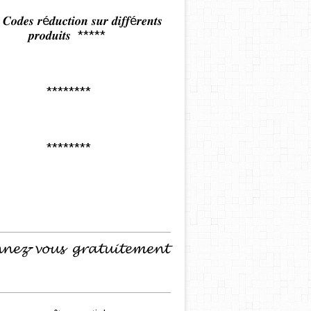
𝒅𝒆𝒔 𝒓é𝒅𝒖𝒄𝒕𝒊𝒐𝒏 𝒔𝒖𝒓 𝒅𝒊𝒇𝒇é𝒓𝒆𝒏𝒕𝒔
𝒑𝒓𝒐𝒅𝒖𝒊𝒕𝒔 *****
********
********
𝓷𝓮𝔃-𝓿𝓸𝓾𝓼 𝓰𝓻𝓪𝓽𝓾𝓲𝓽𝓮𝓶𝓮𝓷𝓽