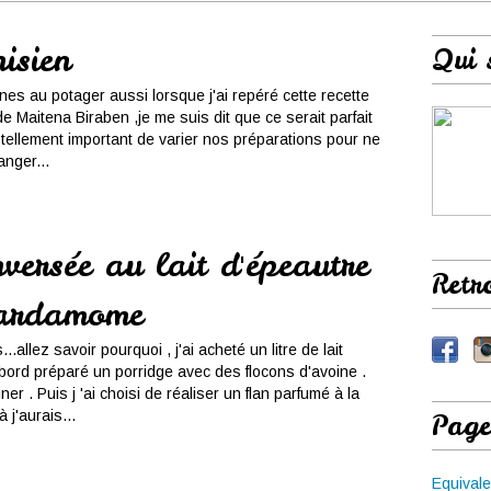
nisien
Qui 
es au potager aussi lorsque j'ai repéré cette recette
 de Maitena Biraben ,je me suis dit que ce serait parfait
t tellement important de varier nos préparations pour ne
nger...
versée au lait d'épeautre
Retr
cardamome
...allez savoir pourquoi , j'ai acheté un litre de lait
'abord préparé un porridge avec des flocons d'avoine .
ner . Puis j 'ai choisi de réaliser un flan parfumé à la
 j'aurais...
Page
Equivale