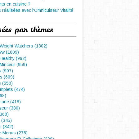
nts en cuisine ?
 réalisées avec l'Omnicuiseur Vitalité
sées par thèmes
 Weight Watchers (1302)
ww (1009)
Healthy (992)
Minceur (959)
 (907)
s (609)
s (550)
mplets (474)
468)
arle (418)
seur (380)
(360)
 (345)
s (342)
e Menus (278)