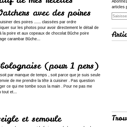
Abonnez
articles 
atchers avec des poires
isiner des poires ...... classées par ordre
Cliquer sur les photos pour avoir directement le détail de
Artic
 à la poire et aux copeaux de chocolat Bûche poire
çage carambar Bûche...
 bolognaise (pour 1 pers)
, soit par manque de temps , soit parce que je suis seule
s envie de me prendre la tête à cuisiner . Pas question
ger ce qui me tombe sous la main . Pour ne pas me
 tout et...
eigle et semoule
Trou