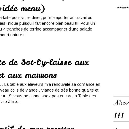
+idée menu)
***** 𝑪
arfaite pour votre diner, pour emporter au travail ou
s- nique puisqu'il fait encore bien beau !!!! Pour un
ou 4 tranches de terrine accompagner d'une salade
aourt nature et...
e de Sot-l'y-laisse aux
et aux marrons
rs , La table aux éleveurs m'a renouvelé sa confiance en
eau colis de viande . Viande de très bonne qualité et
eur . Si vous ne connaissez pas encore la Table des
𝓐𝓫𝓸𝓷
ite à lire...
!!!
atif de mes recettes