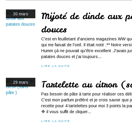
Conserves
Contact
Mijoté de dinde aux p
30 mars
douces
C'est en feuilletant d'anciens magazines WW que 
qui me faisait de l'oeil. Il était noté ;** Notre ver
Humm çà ne pouvait qu'être excellent .J'avais j
patates douces et j'ai toujours...
LIRE LA SUITE
Tartelette au citron (
29 mars
Pas besoin de pâte à tarte pour réaliser ces déli
C'est mon parfum préféré et je crois savoir que je
recette pour 4 tartelettes pour moi 3 points la
🔷 il vous suffit de cliquer...
LIRE LA SUITE