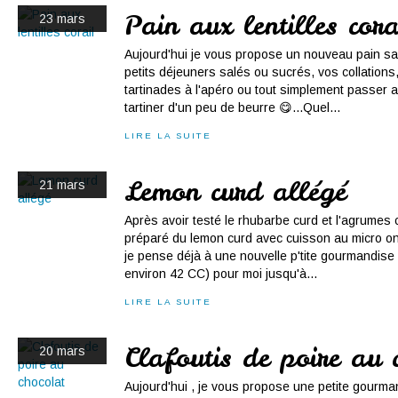
Pain aux lentilles cora
23 mars
Aujourd'hui je vous propose un nouveau pain sa
petits déjeuners salés ou sucrés, vos collatio
tartinades à l'apéro ou tout simplement passer au
tartiner d'un peu de beurre 😋...Quel...
LIRE LA SUITE
Lemon curd allégé
21 mars
Après avoir testé le rhubarbe curd et l'agrumes c
préparé du lemon curd avec cuisson au micro onde
je pense déjà à une nouvelle p'tite gourmandise 
environ 42 CC) pour moi jusqu'à...
LIRE LA SUITE
Clafoutis de poire au 
20 mars
Aujourd'hui , je vous propose une petite gourma