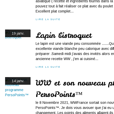
asiatique ( recette et ingrédients fournis dans 
pouvez tout à fait réaliser ce plat avec du poulet
Excellent plat complet...
LIRE LA SUITE
Lapin bistroquet
19 janv.
Le lapin est une viande peu consommée .......Qu
excellente viande blanche peu calorique avec dif
préparer .Samedi midi j'avais des invités alors e
ancienne recette WW , j'en ai cuisiné...
LIRE LA SUITE
WW et son nouveau p
14 janv.
PersoPoints™
le 8 Novembre 2021, WWFrance sortait son no
PersoPoints™. Je dois vous avouer que j'ai eu 
changement. Les points des aliments allaient-ils