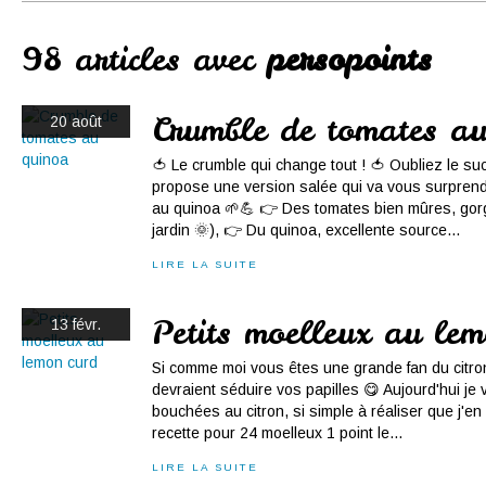
Conserves
Contact
98 articles avec
persopoints
Crumble de tomates a
20 août
🍅 Le crumble qui change tout ! 🍅 Oubliez le su
propose une version salée qui va vous surprend
au quinoa 🌱💪 👉 Des tomates bien mûres, gorgé
jardin 🌞), 👉 Du quinoa, excellente source...
LIRE LA SUITE
Petits moelleux au le
13 févr.
Si comme moi vous êtes une grande fan du citr
devraient séduire vos papilles 😋 Aujourd'hui je
bouchées au citron, si simple à réaliser que j'en 
recette pour 24 moelleux 1 point le...
LIRE LA SUITE