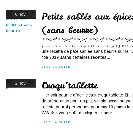
Petits sablés aux épice
6 nov.
(sans beurre)
＊*•̩̩͙✩•̩̩͙*˚＊*•̩̩͙✩•̩̩͙*˚＊*•̩̩͙✩•̩̩͙*˚＊*•̩̩͙✩•̩̩͙*˚＊*•̩̩͙✩•̩̩͙*˚＊*•̩̩͙✩
𝚙'𝚝𝚒𝚝𝚜 𝚋𝚒𝚜𝚌𝚞𝚒𝚝𝚜 𝚙𝚘𝚞𝚛 𝚊𝚌𝚌𝚘𝚖𝚙𝚊𝚐𝚗𝚎
une recette de pâte sablée sans beurre sur le 
*de 2019 .Dans certaines recettes...
LIRE LA SUITE
Croqu’tablette
2 nov.
Hier soir pour le dîner ,c'était croqu'tablette 😋 
de préparation pour un plat simple accompagner
recette pour 4 personnes pour moi 10 points la
WW 🔷 il vous suffit de cliquer ici pour...
LIRE LA SUITE