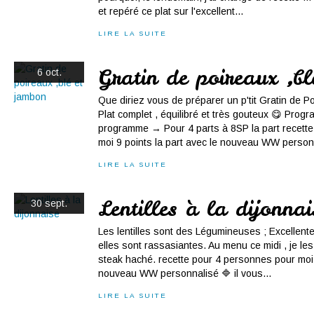
et repéré ce plat sur l'excellent...
LIRE LA SUITE
Gratin de poireaux ,bl
6 oct.
Que diriez vous de préparer un p'tit Gratin de P
Plat complet , équilibré et très gouteux 😋 P
programme → Pour 4 parts à 8SP la part recett
moi 9 points la part avec le nouveau WW personn
LIRE LA SUITE
Lentilles à la dijonnai
30 sept.
Les lentilles sont des Légumineuses ; Excellent
elles sont rassasiantes. Au menu ce midi , je le
steak haché. recette pour 4 personnes pour moi 0
nouveau WW personnalisé 🔷 il vous...
LIRE LA SUITE