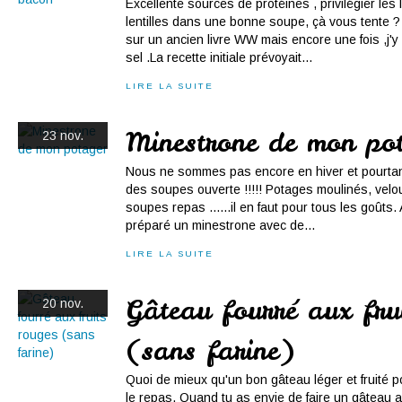
Excellente sources de protéines , privilégier le
lentilles dans une bonne soupe, çà vous tente ? 
sur un ancien livre WW mais encore une fois ,j'y 
sel .La recette initiale prévoyait...
LIRE LA SUITE
Minestrone de mon po
23 nov.
Nous ne sommes pas encore en hiver et pourtant .
des soupes ouverte !!!!! Potages moulinés, vel
soupes repas ......il en faut pour tous les goûts.
préparé un minestrone avec de...
LIRE LA SUITE
Gâteau fourré aux fru
20 nov.
(sans farine)
Quoi de mieux qu'un bon gâteau léger et fruité 
le repas. Quand tu as envie de faire un gâteau 