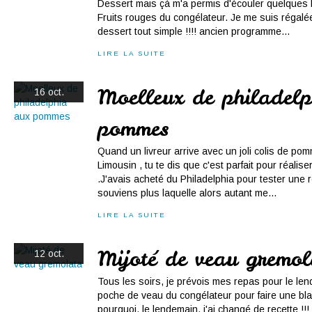
Dessert mais çà m'a permis d'écouler quelques
Fruits rouges du congélateur. Je me suis régalée
dessert tout simple !!!! ancien programme...
LIRE LA SUITE
Moelleux de philadel
16 oct.
pommes
Quand un livreur arrive avec un joli colis de
Limousin , tu te dis que c'est parfait pour réali
.J'avais acheté du Philadelphia pour tester une 
souviens plus laquelle alors autant me...
LIRE LA SUITE
Mijoté de veau gremol
12 oct.
Tous les soirs, je prévois mes repas pour le len
poche de veau du congélateur pour faire une bla
pourquoi, le lendemain, j'ai changé de recette !!! À 