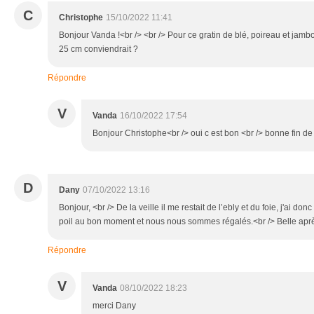
C
Christophe
15/10/2022 11:41
Bonjour Vanda !<br /> <br /> Pour ce gratin de blé, poireau et jambo
25 cm conviendrait ?
Répondre
V
Vanda
16/10/2022 17:54
Bonjour Christophe<br /> oui c est bon <br /> bonne fin de
D
Dany
07/10/2022 13:16
Bonjour, <br /> De la veille il me restait de l’ebly et du foie, j'ai donc
poil au bon moment et nous nous sommes régalés.<br /> Belle aprè
Répondre
V
Vanda
08/10/2022 18:23
merci Dany