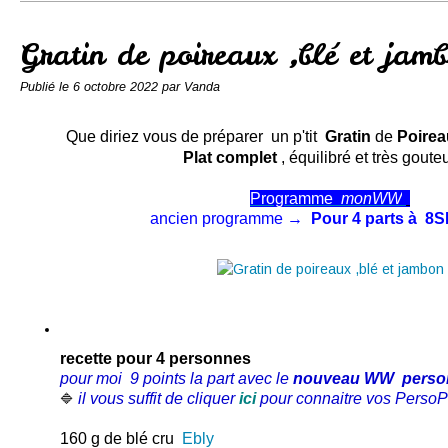
Conserves
Contact
Gratin de poireaux ,blé et jam
Publié le
6 octobre 2022
par Vanda
Que diriez vous de préparer un p'tit
Gratin
de
Poire
Plat complet
, équilibré et très gout
Programme
monWW
ancien programme →
Pour 4 parts à 8S
recette pour 4 personnes
pour moi 9 points la part avec le
nouveau WW person
il vous suffit de cliquer
ici
pour connaitre vos PersoPo
🔷
160 g de blé cru
Ebly