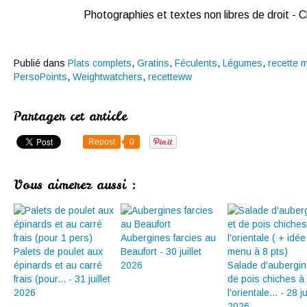
Photographies et textes non libres de droit -
Publié dans
Plats complets
,
Gratins
,
Féculents
,
Légumes
,
recette 
PersoPoints
,
Weightwatchers
,
recetteww
Partager cet article
Repost
0
Vous aimerez aussi :
Aubergines farcies au
Palets de poulet aux
Beaufort - 30 juillet
épinards et au carré
2026
Salade d'aubergin
frais (pour... - 31 juillet
de pois chiches à
2026
l'orientale... - 28 ju
2026