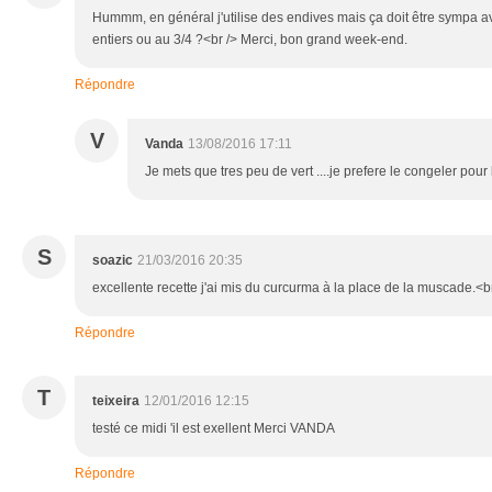
Hummm, en général j'utilise des endives mais ça doit être sympa av
entiers ou au 3/4 ?<br /> Merci, bon grand week-end.
Répondre
V
Vanda
13/08/2016 17:11
Je mets que tres peu de vert ....je prefere le congeler po
S
soazic
21/03/2016 20:35
excellente recette j'ai mis du curcurma à la place de la muscade.<b
Répondre
T
teixeira
12/01/2016 12:15
testé ce midi 'il est exellent Merci VANDA
Répondre