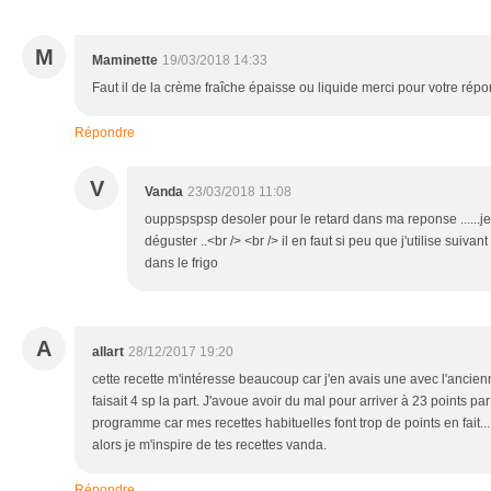
M
Maminette
19/03/2018 14:33
Faut il de la crème fraîche épaisse ou liquide merci pour votre répon
Répondre
V
Vanda
23/03/2018 11:08
ouppspspsp desoler pour le retard dans ma reponse ......j
déguster ..<br /> <br /> il en faut si peu que j'utilise suiva
dans le frigo
A
allart
28/12/2017 19:20
cette recette m'intéresse beaucoup car j'en avais une avec l'ancie
faisait 4 sp la part. J'avoue avoir du mal pour arriver à 23 points p
programme car mes recettes habituelles font trop de points en fait
alors je m'inspire de tes recettes vanda.
Répondre