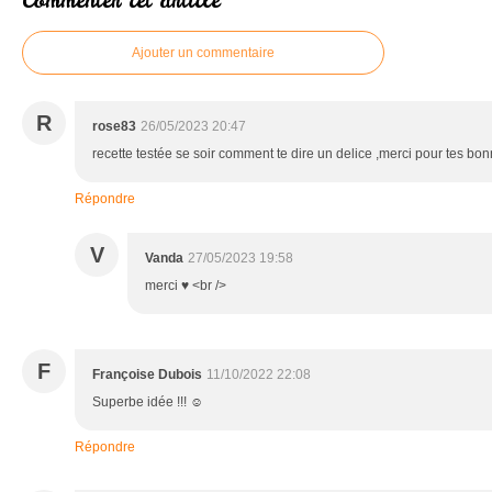
Commenter cet article
Ajouter un commentaire
R
rose83
26/05/2023 20:47
recette testée se soir comment te dire un delice ,merci pour tes b
Répondre
V
Vanda
27/05/2023 19:58
merci ♥ <br />
F
Françoise Dubois
11/10/2022 22:08
Superbe idée !!! ☺️
Répondre