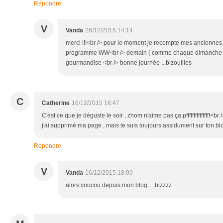
Répondre
V
Vanda
26/12/2015 14:14
merci !!!<br /> pour le moment je recompte mes anciennes
programme WW<br /> demain ( comme chaque dimanche )..
gourmandise <br /> bonne journée ...bizouilles
C
Catherine
16/12/2015 16:47
C'est ce que je déguste le soir , zhom n'aime pas ça pfffffffffffffff!<br
j'ai supprimé ma page , mais te suis toujours assidument sur ton blo
Répondre
V
Vanda
16/12/2015 18:00
alors coucou depuis mon blog ....bizzzz