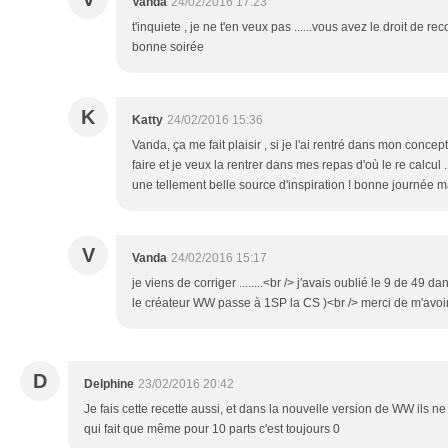
Vanda
24/02/2016 17:23
t'inquiete , je ne t'en veux pas ......vous avez le droit de re
bonne soirée
K
Katty
24/02/2016 15:36
Vanda, ça me fait plaisir , si je l'ai rentré dans mon concep
faire et je veux la rentrer dans mes repas d'où le re calcul .
une tellement belle source d'inspiration ! bonne journée 
V
Vanda
24/02/2016 15:17
je viens de corriger ........<br /> j'avais oublié le 9 de 49 d
le créateur WW passe à 1SP la CS )<br /> merci de m'avoir
D
Delphine
23/02/2016 20:42
Je fais cette recette aussi, et dans la nouvelle version de WW ils n
qui fait que même pour 10 parts c'est toujours 0