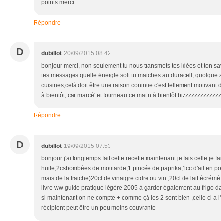
points merci
Répondre
D
dubillot
20/09/2015 08:42
bonjour merci, non seulement tu nous transmets tes idées et ton sav
tes messages quelle énergie soit tu marches au duracell, quoique 
cuisines,celà doit être une raison coninue c'est tellement motivant 
à bientôt, car marcé' et fourneau ce matin à bientôt bizzzzzzzzzzzz
Répondre
D
dubillot
19/09/2015 07:53
bonjour j'ai longtemps fait cette recette maintenant je fais celle je fa
huile,2csbombées de moutarde,1 pincée de paprika,1cc d'ail en po
mais de la fraiche)20cl de vinaigre cidre ou vin ,20cl de lait écrémé,
livre ww guide pratique légère 2005 à garder également au frigo 
si maintenant on ne compte + comme çà les 2 sont bien ,celle ci a l
récipient peut être un peu moins couvrante