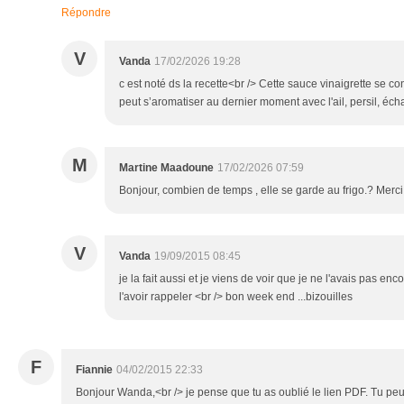
Répondre
V
Vanda
17/02/2026 19:28
c est noté ds la recette<br /> Cette sauce vinaigrette se co
peut s’aromatiser au dernier moment avec l'ail, persil, échalo
M
Martine Maadoune
17/02/2026 07:59
Bonjour, combien de temps , elle se garde au frigo.? Mer
V
Vanda
19/09/2015 08:45
je la fait aussi et je viens de voir que je ne l'avais pas en
l'avoir rappeler <br /> bon week end ...bizouilles
F
Fiannie
04/02/2015 22:33
Bonjour Wanda,<br /> je pense que tu as oublié le lien PDF. Tu peu