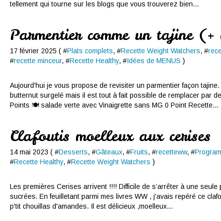
tellement qui tourne sur les blogs que vous trouverez bien...
Parmentier comme un tajine (+
17 février 2025 ( #
Plats complets
, #
Recette Weight Watchers
, #
rec
#
recette minceur
, #
Recette Healthy
, #
Idées de MENUS
)
Aujourd'hui je vous propose de revisiter un parmentier façon tajine.
butternut surgelé mais il est tout à fait possible de remplacer par 
Points 🍽 salade verte avec Vinaigrette sans MG 0 Point Recette...
Clafoutis moelleux aux cerises
14 mai 2023 ( #
Desserts
, #
Gâteaux
, #
Fruits
, #
recetteww
, #
Program
#
Recette Healthy
, #
Recette Weight Watchers
)
Les premières Cerises arrivent !!!! Difficile de s’arrêter à une seule
sucrées. En feuilletant parmi mes livres WW , j'avais repéré ce cla
p'tit chouillas d'amandes. Il est délicieux ,moelleux...