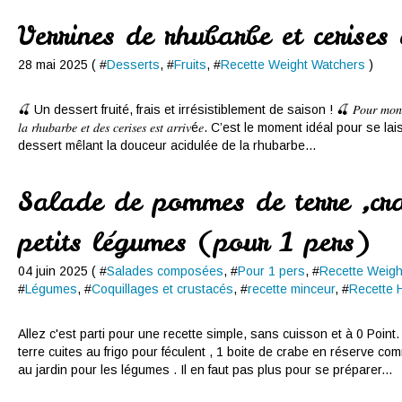
Verrines de rhubarbe et cerises
28 mai 2025 ( #
Desserts
, #
Fruits
, #
Recette Weight Watchers
)
🍒 Un dessert fruité, frais et irrésistiblement de saison ! 🍒 𝑃𝑜𝑢𝑟 𝑚𝑜𝑛 𝑝𝑙𝑢𝑠 𝑔𝑟𝑎𝑛
𝑙𝑎 𝑟ℎ𝑢𝑏𝑎𝑟𝑏𝑒 𝑒𝑡 𝑑𝑒𝑠 𝑐𝑒𝑟𝑖𝑠𝑒𝑠 𝑒𝑠𝑡 𝑎𝑟𝑟𝑖𝑣é𝑒. C’est le moment idéal po
dessert mêlant la douceur acidulée de la rhubarbe...
Salade de pommes de terre ,cra
petits légumes (pour 1 pers)
04 juin 2025 ( #
Salades composées
, #
Pour 1 pers
, #
Recette Weigh
#
Légumes
, #
Coquillages et crustacés
, #
recette minceur
, #
Recette 
Allez c'est parti pour une recette simple, sans cuisson et à 0 Poin
terre cuites au frigo pour féculent , 1 boite de crabe en réserve com
au jardin pour les légumes . Il en faut pas plus pour se préparer...