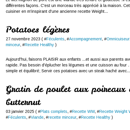
différentes façons. C'est un morceau très apprécié à la maison. Cette 
cuisiner en m'inspirant d'une ancienne recette Weight...
Potatoes légères
27 novembre 2023 ( #
Féculents
, #
Accompagnement
, #
Omnicuiseur
minceur
, #
Recette Healthy
)
Aujourd'hui, faisons PLAISIR aux enfants ...et aussi aux parents ave
rapide. Pas besoin d'éplucher les légumes et une cuisson au four
simple et équilibré; Servir ces potatoes avec un steak haché avec..
Gratin de poulet aux poireaux 
butternut
03 janvier 2025 ( #
Plats complets
, #
Recette WW
, #
Recette Weight 
#
Féculents
, #
Viande
, #
recette minceur
, #
Recette Healthy
)