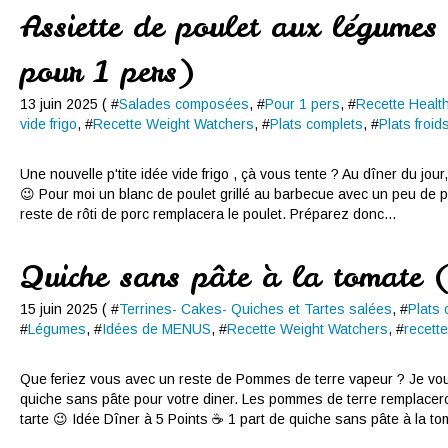
Assiette de poulet aux légumes
pour 1 pers)
13 juin 2025 ( #
Salades composées
, #
Pour 1 pers
, #
Recette Healt
vide frigo
, #
Recette Weight Watchers
, #
Plats complets
, #
Plats froid
Une nouvelle p'tite idée vide frigo , çà vous tente ? Au dîner du jou
😉 Pour moi un blanc de poulet grillé au barbecue avec un peu de p
reste de rôti de porc remplacera le poulet. Préparez donc...
Quiche sans pâte à la tomate 
15 juin 2025 ( #
Terrines- Cakes- Quiches et Tartes salées
, #
Plats 
#
Légumes
, #
Idées de MENUS
, #
Recette Weight Watchers
, #
recett
Que feriez vous avec un reste de Pommes de terre vapeur ? Je vo
quiche sans pâte pour votre diner. Les pommes de terre remplaceron
tarte 😉 Idée Dîner à 5 Points ☕ 1 part de quiche sans pâte à la tom