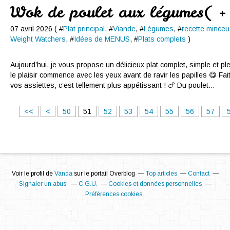
Wok de poulet aux légumes( +
07 avril 2026 ( #
Plat principal
, #
Viande
, #
Légumes
, #
recette minceu
Weight Watchers
, #
Idées de MENUS
, #
Plats complets
)
Aujourd’hui, je vous propose un délicieux plat complet, simple et p
le plaisir commence avec les yeux avant de ravir les papilles 😋 Fai
vos assiettes, c’est tellement plus appétissant ! 🍗 Du poulet...
1
2
3
4
<<
<
50
51
52
53
54
55
56
57
0
0
0
0
Voir le profil de
Vanda
sur le portail Overblog
Top articles
Contact
Signaler un abus
C.G.U.
Cookies et données personnelles
Préférences cookies