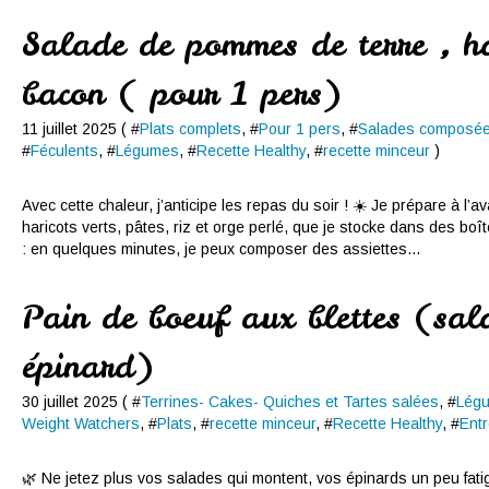
Salade de pommes de terre , har
bacon ( pour 1 pers)
11 juillet 2025 ( #
Plats complets
, #
Pour 1 pers
, #
Salades composé
#
Féculents
, #
Légumes
, #
Recette Healthy
, #
recette minceur
)
Avec cette chaleur, j’anticipe les repas du soir ! ☀️ Je prépare à l
haricots verts, pâtes, riz et orge perlé, que je stocke dans des boît
: en quelques minutes, je peux composer des assiettes...
Pain de boeuf aux blettes (sal
épinard)
30 juillet 2025 ( #
Terrines- Cakes- Quiches et Tartes salées
, #
Lég
Weight Watchers
, #
Plats
, #
recette minceur
, #
Recette Healthy
, #
Ent
🌿 Ne jetez plus vos salades qui montent, vos épinards un peu fatig