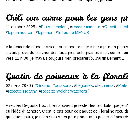
Chili con carne pour les gens p
11 octobre 2025 ( #
Plats complets
, #
recette minceur
, #
Recette Heal
#
légumineuses
, #
légumes
, #
Idées de MENUS
)
A la demande d'une lectrice , ancienne recette mise à jour en points
j'avais prévu de cuisiner des lasagnes bolognaises mais contre te
vers 11 h 30 ,je n'avais toujours rien préparer😯. J'ai finalement...
Gratin de poireaux à la floral
02 mars 2026 ( #
Gratins
, #
poissons
, #
Légumes
, #
féculents
, #
Plats
#
Recette Healthy
, #
Recette Weight Watchers
)
Avec les Dégusta-Box , bien souvent je teste des produits que je n'
eu l'idée d' acheter. C'est le cas pour ce paquet de Floraline reçu 
quelques jours, je m'en suis servi pour paner mes palets d'épinards