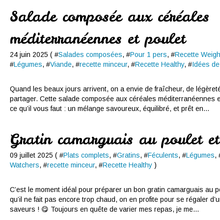
Salade composée aux céréales
méditerranéennes et poulet
24 juin 2025 ( #
Salades composées
, #
Pour 1 pers
, #
Recette Weigh
#
Légumes
, #
Viande
, #
recette minceur
, #
Recette Healthy
, #
Idées d
Quand les beaux jours arrivent, on a envie de fraîcheur, de légèreté
partager. Cette salade composée aux céréales méditerranéennes et 
ce qu’il vous faut : un mélange savoureux, équilibré, et prêt en...
Gratin camarguais au poulet et
09 juillet 2025 ( #
Plats complets
, #
Gratins
, #
Féculents
, #
Légumes
, 
Watchers
, #
recette minceur
, #
Recette Healthy
)
C’est le moment idéal pour préparer un bon gratin camarguais au po
qu’il ne fait pas encore trop chaud, on en profite pour se régaler d’u
saveurs ! 😋 Toujours en quête de varier mes repas, je me...