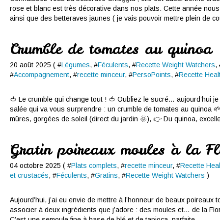
rose et blanc est très décorative dans nos plats. Cette année nou
ainsi que des betteraves jaunes ( je vais pouvoir mettre plein de cou
Crumble de tomates au quinoa
20 août 2025 ( #
Légumes
, #
Féculents
, #
Recette Weight Watchers
,
#
Accompagnement
, #
recette minceur
, #
PersoPoints
, #
Recette Heal
🍅 Le crumble qui change tout ! 🍅 Oubliez le sucré… aujourd’hui j
salée qui va vous surprendre : un crumble de tomates au quinoa 
mûres, gorgées de soleil (direct du jardin 🌞), 👉 Du quinoa, excell
Gratin poireaux moules à la Fl
04 octobre 2025 ( #
Plats complets
, #
recette minceur
, #
Recette Heal
et crustacés
, #
Féculents
, #
Gratins
, #
Recette Weight Watchers
)
Aujourd’hui, j’ai eu envie de mettre à l’honneur de beaux poireaux tou
associer à deux ingrédients que j’adore : des moules et… de la Flo
C’est une semoule fine à base de blé et de tapioca, parfaite...