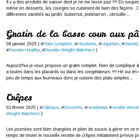
Il y a des produits de saison dont je ne me lasse pas !!!! En soupes
même en desserts, les courges se cuisinent de bien des façons .
différentes variétés au jardin; butternut, potimarron , citrouille...
Gratin de la basse cour aux pâ
08 janvier 2025 ( #
Plats complets
, #
Féculents
, #
Légumes
, #
Viande
#
Recette Healthy
, #
Recette Weight Watchers
)
Aujourd'hui je vous propose un gratin complet. Rien de compliqué à 
a toutes dans les placards ou dans les congélateurs !!!! Hé oui e
peu de temps aux fourneaux donc je cuisine des plats simples...
Crêpes
02 février 2025 ( #
Gâteaux
, #
Desserts
, #
recetteww
, #
recette mince
Weight Watchers
)
Les journées sont bien chargées et plein de soucis à gérer en ce m
temps de tester le nouvelle recette de crêpes initialement prévue pou