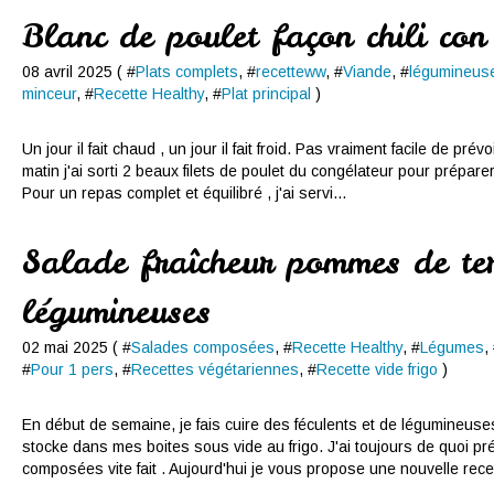
Blanc de poulet façon chili con
08 avril 2025 ( #
Plats complets
, #
recetteww
, #
Viande
, #
légumineus
minceur
, #
Recette Healthy
, #
Plat principal
)
Un jour il fait chaud , un jour il fait froid. Pas vraiment facile de pr
matin j'ai sorti 2 beaux filets de poulet du congélateur pour prépare
Pour un repas complet et équilibré , j'ai servi...
Salade fraîcheur pommes de ter
légumineuses
02 mai 2025 ( #
Salades composées
, #
Recette Healthy
, #
Légumes
,
#
Pour 1 pers
, #
Recettes végétariennes
, #
Recette vide frigo
)
En début de semaine, je fais cuire des féculents et de légumineuses
stocke dans mes boites sous vide au frigo. J'ai toujours de quoi p
composées vite fait . Aujourd'hui je vous propose une nouvelle recet