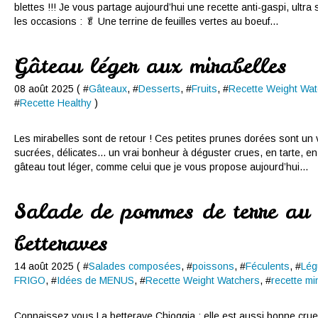
blettes !!! Je vous partage aujourd’hui une recette anti-gaspi, ultra 
les occasions : 🥬 Une terrine de feuilles vertes au boeuf...
Gâteau léger aux mirabelles
08 août 2025 ( #
Gâteaux
, #
Desserts
, #
Fruits
, #
Recette Weight Wat
#
Recette Healthy
)
Les mirabelles sont de retour ! Ces petites prunes dorées sont un vr
sucrées, délicates... un vrai bonheur à déguster crues, en tarte,
gâteau tout léger, comme celui que je vous propose aujourd’hui...
Salade de pommes de terre au 
betteraves
14 août 2025 ( #
Salades composées
, #
poissons
, #
Féculents
, #
Lé
FRIGO
, #
Idées de MENUS
, #
Recette Weight Watchers
, #
recette mi
Connaissez vous La betterave Chioggia ; elle est aussi bonne crue 