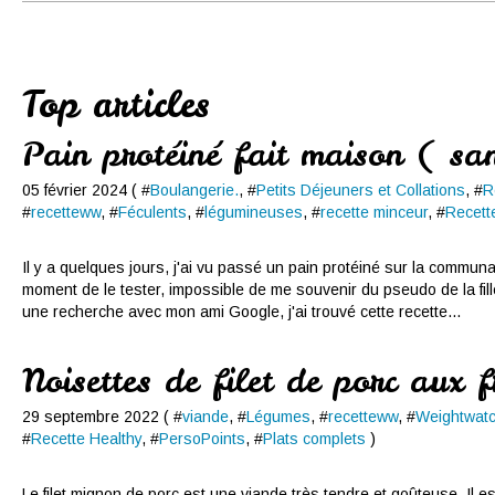
Conserves
Contact
Top articles
Pain protéiné fait maison ( sa
05 février 2024 ( #
Boulangerie.
, #
Petits Déjeuners et Collations
, #
R
#
recetteww
, #
Féculents
, #
légumineuses
, #
recette minceur
, #
Recett
Il y a quelques jours, j'ai vu passé un pain protéiné sur la commu
moment de le tester, impossible de me souvenir du pseudo de la fille
une recherche avec mon ami Google, j'ai trouvé cette recette...
Noisettes de filet de porc aux f
29 septembre 2022 ( #
viande
, #
Légumes
, #
recetteww
, #
Weightwat
#
Recette Healthy
, #
PersoPoints
, #
Plats complets
)
Le filet mignon de porc est une viande très tendre et goûteuse .Il est