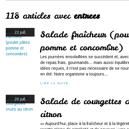
Conserves
Contact
118 articles avec
entrees
Salade fraîcheur (pou
22 juil.
pomme et concombre)
Les journées ensoleillées se succèdent et, avec 
de repas frais, gourmands… mais aussi équilibr
idées reçues, il n'est pas nécessaire de se nour
en été. Notre organisme a toujours...
LIRE LA SUITE
Salade de courgettes c
20 juil.
citron
🥒 Aujourd’hui, place à la fraîcheur et à la légè