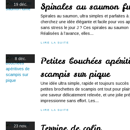
Spirales au saumon f
19 déc.
Spirales au saumon, ultra simples et parfaites à
cherchez une idée élégante et facile pour vos apér
sans stress le jour J ? Ces spirales au saumon s
Réalisées à l’avance, elles...
LIRE LA SUITE
Petites bouchées apérit
8 déc.
scampis sur pique
Une idée ultra simple, rapide et toujours succès g
petites brochettes de scampis ont tout pour plai
une saveur délicatement relevée, et une jolie pr
impressionne sans effort. Les...
LIRE LA SUITE
Terrine de colin
23 nov.