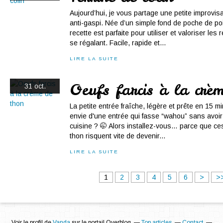
Aujourd’hui, je vous partage une petite improvisat
anti-gaspi. Née d’un simple fond de poche de po
recette est parfaite pour utiliser et valoriser les
se régalant. Facile, rapide et...
LIRE LA SUITE
Oeufs farcis à la crè
31 oct.
La petite entrée fraîche, légère et prête en 15 
envie d'une entrée qui fasse “wahou” sans avoir à s
cuisine ? 🤭 Alors installez-vous… parce que ce
thon risquent vite de devenir...
LIRE LA SUITE
1
2
3
4
5
6
>
>
Voir le profil de
Vanda
sur le portail Overblog
Top articles
Contact