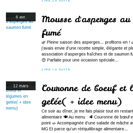
LIRE LA SUITE
Mousse d'asperges au
6 avr.
fumé
🌿 Pleine saison des asperges… profitons-en ! 🌿
j'avais envie d’une recette simple, élégante et p
association d’asperges fraîches et de saumon fu
😍 Parfaite pour une occasion spéciale...
LIRE LA SUITE
Couronne de boeuf et 
12 mars
gelée( + idee menu)
Ce soir au dîner, je me fais plaisir tout en rest
alimentaire 🍽️ Au menu : 🥩 Couronne de bœuf 
point 🥗 Accompagnée d’une salade de mâche av
MG Et parce qu’un rééquilibrage alimentaire...