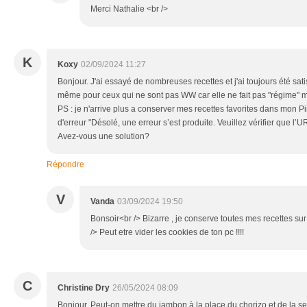
Merci Nathalie <br />
K
Koxy
02/09/2024 11:27
Bonjour. J'ai essayé de nombreuses recettes et j'ai toujours été satisf
même pour ceux qui ne sont pas WW car elle ne fait pas "régime" m'
PS : je n'arrive plus a conserver mes recettes favorites dans mon Pi
d'erreur "Désolé, une erreur s’est produite. Veuillez vérifier que l’U
Avez-vous une solution?
Répondre
V
Vanda
03/09/2024 19:50
Bonsoir<br /> Bizarre , je conserve toutes mes recettes su
/> Peut etre vider les cookies de ton pc !!!!
C
Christine Dry
26/05/2024 08:09
Bonjour, Peut-on mettre du jambon à la place du chorizo et de la se