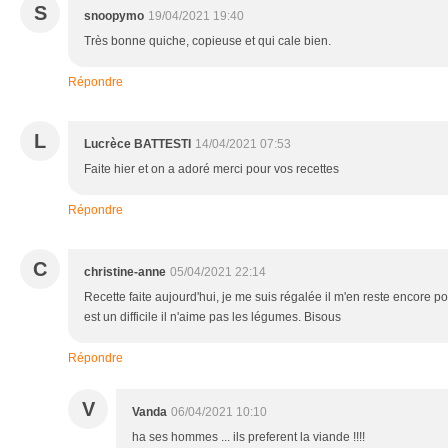
S
snoopymo
19/04/2021 19:40
Très bonne quiche, copieuse et qui cale bien.
Répondre
L
Lucrèce BATTESTI
14/04/2021 07:53
Faite hier et on a adoré merci pour vos recettes
Répondre
C
christine-anne
05/04/2021 22:14
Recette faite aujourd'hui, je me suis régalée il m'en reste encore 
est un difficile il n'aime pas les légumes. Bisous
Répondre
V
Vanda
06/04/2021 10:10
ha ses hommes ... ils preferent la viande !!!!