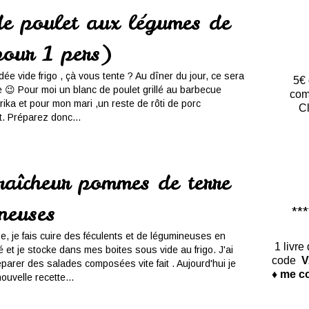
de poulet aux légumes de
pour 1 pers)
idée vide frigo , çà vous tente ? Au dîner du jour, ce sera
5€ 
 😉 Pour moi un blanc de poulet grillé au barbecue
com
ika et pour mon mari ,un reste de rôti de porc
Cl
t. Préparez donc...
raîcheur pommes de terre
neuses
*****
, je fais cuire des féculents et de légumineuses en
1 livre
 et je stocke dans mes boites sous vide au frigo. J'ai
code
V
éparer des salades composées vite fait . Aujourd'hui je
♦ me co
uvelle recette...