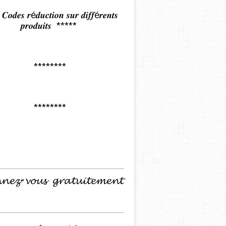
𝒅𝒆𝒔 𝒓é𝒅𝒖𝒄𝒕𝒊𝒐𝒏 𝒔𝒖𝒓 𝒅𝒊𝒇𝒇é𝒓𝒆𝒏𝒕𝒔
𝒑𝒓𝒐𝒅𝒖𝒊𝒕𝒔 *****
********
********
𝓷𝓮𝔃-𝓿𝓸𝓾𝓼 𝓰𝓻𝓪𝓽𝓾𝓲𝓽𝓮𝓶𝓮𝓷𝓽