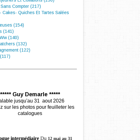
éjeuners Et Collations (230)
 Sans Compter (217)
- Cakes- Quiches Et Tartes Salées
euses (154)
s (141)
 Ww (140)
atchers (132)
gnement (122)
(117)
***** Guy Demarle *****
alable jusqu'au 31 aout 2026
z sur les photos pour feuilleter les
catalogues
ogue intermédiaire
Du
12 mai au 31