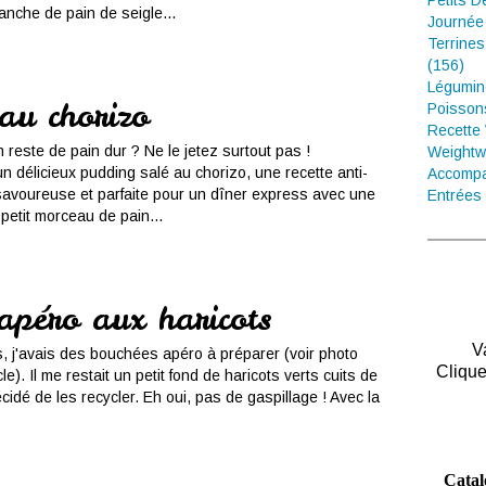
Petits D
anche de pain de seigle...
Journée
Terrines
(156)
Légumin
au chorizo
Poisson
Recette
 reste de pain dur ? Ne le jetez surtout pas !
Weightw
n délicieux pudding salé au chorizo, une recette anti-
Accompa
 savoureuse et parfaite pour un dîner express avec une
Entrées 
petit morceau de pain...
apéro aux haricots
V
rs, j'avais des bouchées apéro à préparer (voir photo
Clique
cle). Il me restait un petit fond de haricots verts cuits de
 décidé de les recycler. Eh oui, pas de gaspillage ! Avec la
Catal