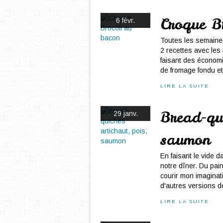
Croque B
6 févr.
Toutes les semaines,
2 recettes avec les 
faisant des économie
de fromage fondu et.
LIRE LA SUITE
Bread-qui
29 janv.
saumon
En faisant le vide d
notre dîner. Du pain
courir mon imaginati
d'autres versions d
LIRE LA SUITE