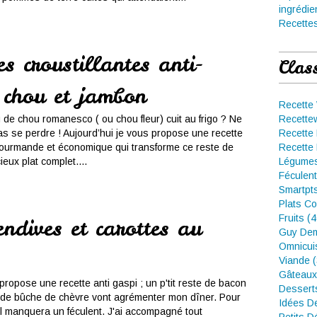
ingrédie
Recettes
s croustillantes anti-
Clas
 chou et jambon
Recette
u de chou romanesco ( ou chou fleur) cuit au frigo ? Ne
Recette
pas se perdre ! Aujourd’hui je vous propose une recette
Recette 
gourmande et économique qui transforme ce reste de
Recette 
eux plat complet....
Légumes
Féculent
Smartpt
Plats Co
Fruits (
endives et carottes au
Guy Dem
Omnicui
Viande 
Gâteaux
propose une recette anti gaspi ; un p'tit reste de bacon
Dessert
u de bûche de chèvre vont agrémenter mon dîner. Pour
Idées D
 il manquera un féculent. J'ai accompagné tout