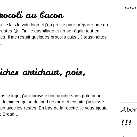
***** 𝑪
rocoli au bacon
 je fais le vide frigo et j'en profite pour préparer une ou
restes 😉 . Fini le gaspillage et on se régale tout en
s. Il me restait quelques brocolis cuits , 3 toastinettes
..
ches artichaut, pois,
ans le frigo, j'ai improvisé une quiche sans pâte pour
 de mie en guise de fond de tarte et ensuite j'ai laissé
𝓐𝓫𝓸𝓷
on avec les restes. En bas de la recette, je vous ajoute
e Bread...
!!!