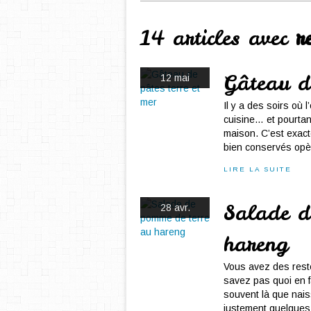
14 articles avec
r
Gâteau de
12 mai
Il y a des soirs où 
cuisine… et pourtant
maison. C’est exac
bien conservés opèr
LIRE LA SUITE
Salade d
28 avr.
hareng
Vous avez des rest
savez pas quoi en f
souvent là que naiss
justement quelques 