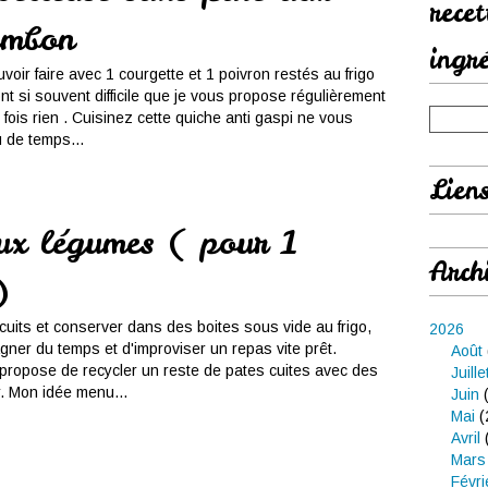
rece
ambon
ingr
voir faire avec 1 courgette et 1 poivron restés au frigo
nt si souvent difficile que je vous propose régulièrement
fois rien . Cuisinez cette quiche anti gaspi ne vous
de temps...
Lien
ux légumes ( pour 1
Arch
)
 cuits et conserver dans des boites sous vide au frigo,
2026
ner du temps et d'improviser un repas vite prêt.
Août
 propose de recycler un reste de pates cuites avec des
Juille
. Mon idée menu...
Juin
(
Mai
(
Avril
Mars
Févri