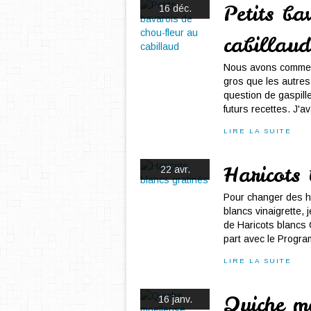
Petits ba
16 déc.
cabillaud
Nous avons commencé
gros que les autre
question de gaspille
futurs recettes. J'av
LIRE LA SUITE
Haricots 
22 avr.
Pour changer des ha
blancs vinaigrette, 
de Haricots blancs 
part avec le Progra
LIRE LA SUITE
Quiche m
16 janv.