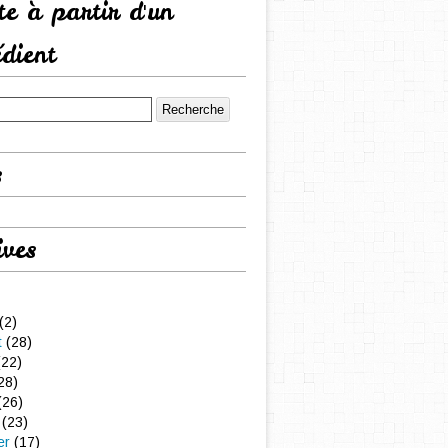
tte à partir d'un
édient
s
ives
(2)
t
(28)
22)
28)
(26)
(23)
er
(17)