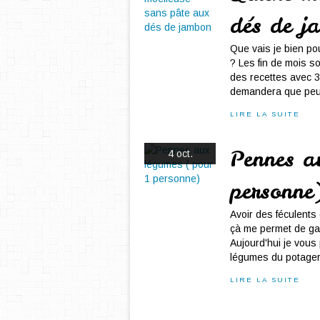
dés de j
Que vais je bien pou
? Les fin de mois so
des recettes avec 3 
demandera que peu 
LIRE LA SUITE
Pennes a
4 oct.
personne
Avoir des féculents
çà me permet de gag
Aujourd'hui je vous
légumes du potager
LIRE LA SUITE