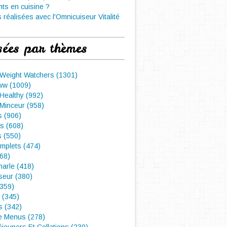
nts en cuisine ?
 réalisées avec l'Omnicuiseur Vitalité
sées par thèmes
 Weight Watchers (1301)
ww (1009)
Healthy (992)
Minceur (958)
 (906)
s (608)
s (550)
mplets (474)
468)
arle (418)
seur (380)
(359)
 (345)
s (342)
e Menus (278)