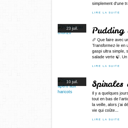
simplement d'une tr
LIRE LA SUITE
Pudding 
23 juil.
🥖 Que faire avec un
Transformez-le en u
gaspi ultra simple,
salade verte 🍃. Un 
LIRE LA SUITE
Spirales 
10 juil.
Il y a quelques jou
tout en bas de l’arti
la veille, alors j’ai
vie qui coûte...
LIRE LA SUITE