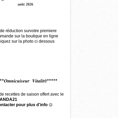
août 2026
de réduction survotre premiere
mande sur la boutique en ligne
iquez sur la photo ci dessous
𝑶𝒎𝒏𝒊𝒄𝒖𝒊𝒔𝒆𝒖𝒓 𝑽𝒊𝒕𝒂𝒍𝒊𝒕é*****
 de recettes de saison offert
avec le
ANDA21
ntacter pour plus d'info
😉