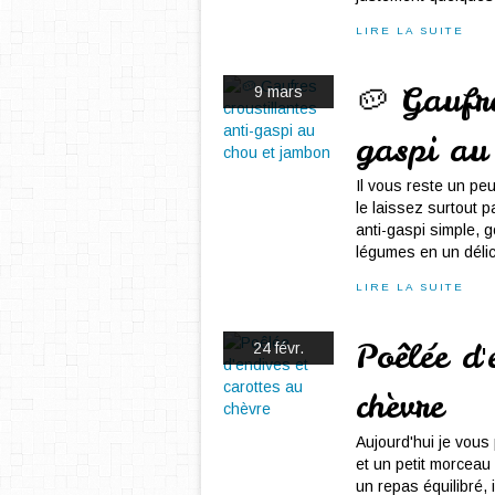
LIRE LA SUITE
🥔 Gaufre
9 mars
gaspi au
Il vous reste un pe
le laissez surtout 
anti-gaspi simple, 
légumes en un délici
LIRE LA SUITE
Poêlée d'
24 févr.
chèvre
Aujourd'hui je vous 
et un petit morcea
un repas équilibré,