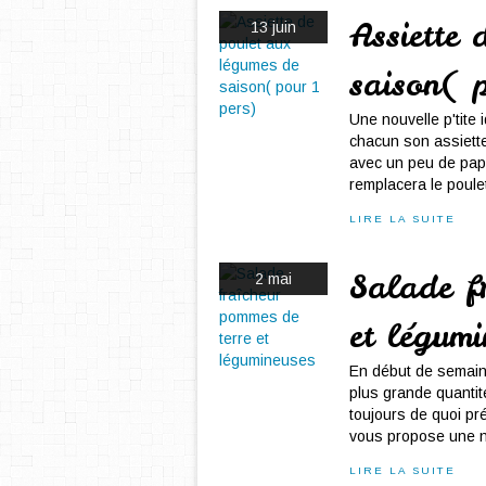
Assiette 
13 juin
saison( 
Une nouvelle p'tite 
chacun son assiette
avec un peu de papr
remplacera le poule
LIRE LA SUITE
Salade f
2 mai
et légumi
En début de semaine
plus grande quantité
toujours de quoi pr
vous propose une no
LIRE LA SUITE