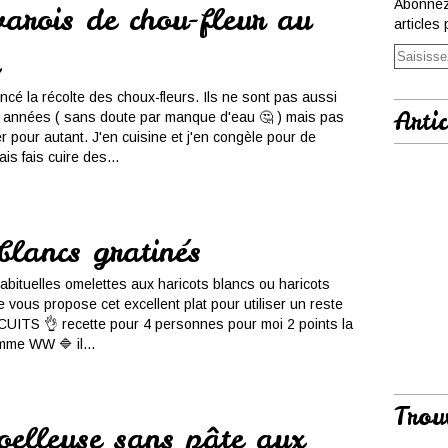
Abonnez
varois de chou-fleur au
articles 
 la récolte des choux-fleurs. Ils ne sont pas aussi
Artic
s années ( sans doute par manque d'eau 🤔 ) mais pas
r pour autant. J'en cuisine et j'en congèle pour de
ais fais cuire des...
blancs gratinés
bituelles omelettes aux haricots blancs ou haricots
je vous propose cet excellent plat pour utiliser un reste
CUITS 👌 recette pour 4 personnes pour moi 2 points la
mme WW 🔷 il...
Trou
oelleuse sans pâte aux