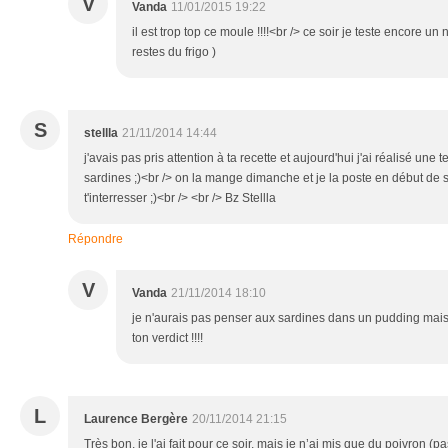
V
Vanda
11/01/2015 19:22
il est trop top ce moule !!!!<br /> ce soir je teste encore 
restes du frigo )
S
stellla
21/11/2014 14:44
j'avais pas pris attention à ta recette et aujourd'hui j'ai réalisé une t
sardines ;)<br /> on la mange dimanche et je la poste en début de s
t'interresser ;)<br /> <br /> Bz Stellla
Répondre
V
Vanda
21/11/2014 18:10
je n'aurais pas penser aux sardines dans un pudding mais p
ton verdict !!!!
L
Laurence Bergère
20/11/2014 21:15
Très bon, je l'ai fait pour ce soir, mais je n’ai mis que du poivron (p