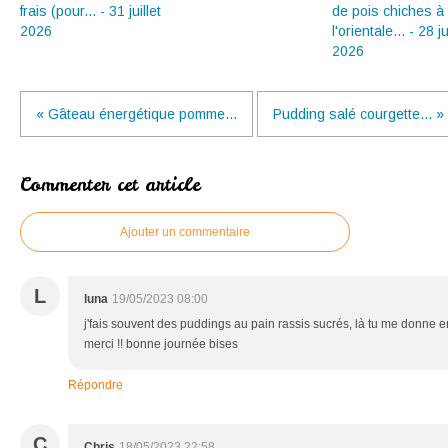
frais (pour... - 31 juillet
de pois chiches à
2026
l'orientale... - 28 ju
2026
« Gâteau énergétique pomme...
Pudding salé courgette... »
Commenter cet article
Ajouter un commentaire
L
luna
19/05/2023 08:00
j'fais souvent des puddings au pain rassis sucrés, là tu me donne env
merci !! bonne journée bises
Répondre
C
Chris
18/05/2023 22:58