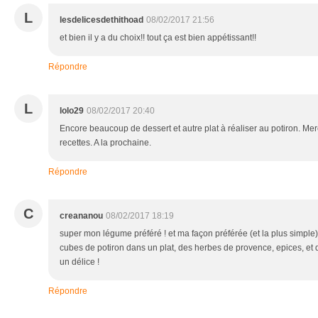
L
lesdelicesdethithoad
08/02/2017 21:56
et bien il y a du choix!! tout ça est bien appétissant!!
Répondre
L
lolo29
08/02/2017 20:40
Encore beaucoup de dessert et autre plat à réaliser au potiron. Me
recettes. A la prochaine.
Répondre
C
creananou
08/02/2017 18:19
super mon légume préféré ! et ma façon préférée (et la plus simple) 
cubes de potiron dans un plat, des herbes de provence, epices, et q
un délice !
Répondre