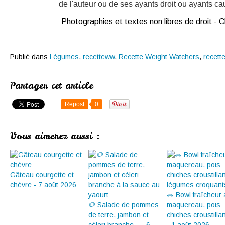
de l'auteur ou de ses ayants droit ou ayants caus
Photographies et textes non libres de droit -
Publié dans
Légumes
,
recetteww
,
Recette Weight Watchers
,
recett
Partager cet article
Repost
0
Vous aimerez aussi :
Gâteau courgette et
chèvre - 7 août 2026
🥗 Bowl fraîcheur
🥔 Salade de pommes
maquereau, pois
de terre, jambon et
chiches croustillan