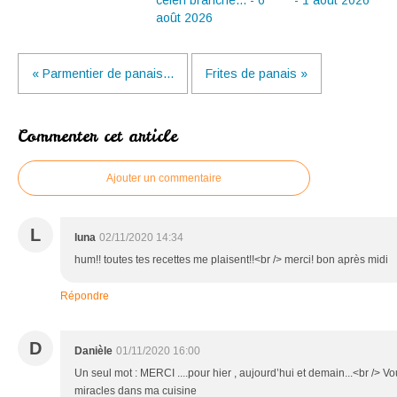
céleri branche... - 6
- 1 août 2026
août 2026
« Parmentier de panais...
Frites de panais »
Commenter cet article
Ajouter un commentaire
L
luna
02/11/2020 14:34
hum!! toutes tes recettes me plaisent!!<br /> merci! bon après midi
Répondre
D
Danièle
01/11/2020 16:00
Un seul mot : MERCI ....pour hier , aujourd’hui et demain...<br /> Vou
miracles dans ma cuisine