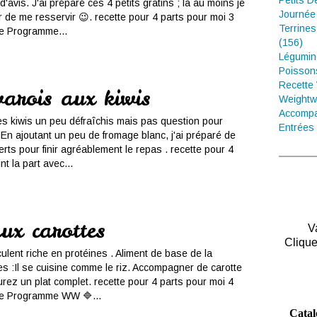
Petits D
'avis. J'ai préparé ces 4 petits gratins ; là au moins je
Journée
r de me resservir 😉. recette pour 4 parts pour moi 3
Terrines
 le Programme...
(156)
Légumin
Poisson
Recette
varois aux kiwis
Weightw
Accompa
ues kiwis un peu défraîchis mais pas question pour
Entrées 
. En ajoutant un peu de fromage blanc, j'ai préparé de
rts pour finir agréablement le repas . recette pour 4
nt la part avec...
ux carottes
V
Clique
ulent riche en protéines . Aliment de base de la
s :Il se cuisine comme le riz. Accompagner de carotte
rez un plat complet. recette pour 4 parts pour moi 4
 le Programme WW 🔷...
Catal