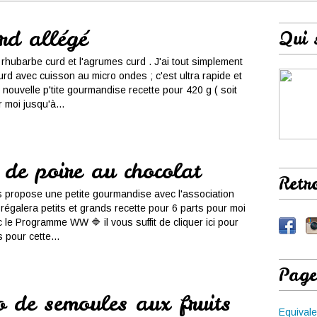
rd allégé
Qui 
 rhubarbe curd et l'agrumes curd . J'ai tout simplement
rd avec cuisson au micro ondes ; c'est ultra rapide et
 nouvelle p'tite gourmandise recette pour 420 g ( soit
 moi jusqu'à...
 de poire au chocolat
Retr
us propose une petite gourmandise avec l'association
 régalera petits et grands recette pour 6 parts pour moi
c le Programme WW 🔷 il vous suffit de cliquer ici pour
 pour cette...
Page
o de semoules aux fruits
Equivale