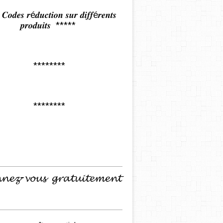
𝒅𝒆𝒔 𝒓é𝒅𝒖𝒄𝒕𝒊𝒐𝒏 𝒔𝒖𝒓 𝒅𝒊𝒇𝒇é𝒓𝒆𝒏𝒕𝒔
𝒑𝒓𝒐𝒅𝒖𝒊𝒕𝒔 *****
********
********
𝓷𝓮𝔃-𝓿𝓸𝓾𝓼 𝓰𝓻𝓪𝓽𝓾𝓲𝓽𝓮𝓶𝓮𝓷𝓽