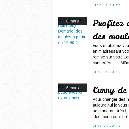
LIRE LA SUITE
Profitez 
8 mars
des moul
Vous souhaitez vou
en m'adressant votr
remise sur votre 1
conseillère ..... Mê
LIRE LA SUITE
Curry de 
6 mars
Pour changer des ha
aujourd'hui je vou
se marieront très b
idée menu équilibré 
LIRE LA SUITE