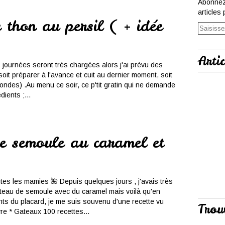
Abonnez
articles 
 thon au persil ( + idée
Artic
journées seront très chargées alors j'ai prévu des
soit préparer à l'avance et cuit au dernier moment, soit
 ondes) .Au menu ce soir, ce p'tit gratin qui ne demande
dients ;...
e semoule au caramel et
tes les mamies 🌺 Depuis quelques jours , j'avais très
âteau de semoule avec du caramel mais voilà qu'en
ents du placard, je me suis souvenu d'une recette vu
Trou
vre * Gateaux 100 recettes...