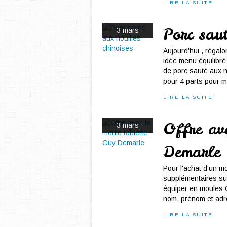
LIRE LA SUITE
Porc saut
3 mars
Aujourd'hui , régal
idée menu équilibré
de porc sauté aux n
pour 4 parts pour mo
LIRE LA SUITE
Offre ave
3 mars
Demarle
Pour l'achat d'un m
supplémentaires su
équiper en moules 
nom, prénom et adres
LIRE LA SUITE