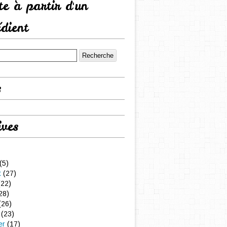
tte à partir d'un
édient
s
ives
(5)
t
(27)
22)
28)
(26)
(23)
er
(17)