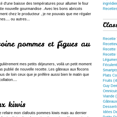
ofité d'une baisse des températures pour allumer le four
ingrédie
tte nouvelle gourmandise . Avec les bons abricots
Recettes
ent chez le producteur , je ne pouvais que me régaler
nes.... ou autres...
Clas
Recette
voine pommes et figues au
Recette
Recette 
Recette 
Légumes
égulièrement mes petits déjeuners, voilà un petit moment
Féculent
as publié de nouvelle recette. Les gâteaux aux flocons
Smartpt
us de loin ceux que je préfère aussi bien le matin que
Plats Co
llation....
Fruits (
Guy Dem
Omnicui
Viande 
x kiwis
Gâteaux
Dessert
Idées D
de refaire mon clafoutis pommes kiwis mais au dernier