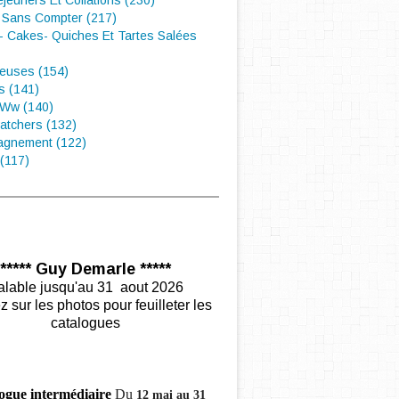
éjeuners Et Collations (230)
 Sans Compter (217)
- Cakes- Quiches Et Tartes Salées
euses (154)
s (141)
 Ww (140)
atchers (132)
gnement (122)
(117)
***** Guy Demarle *****
alable jusqu'au 31 aout 2026
z sur les photos pour feuilleter les
catalogues
ogue intermédiaire
Du
12 mai au 31