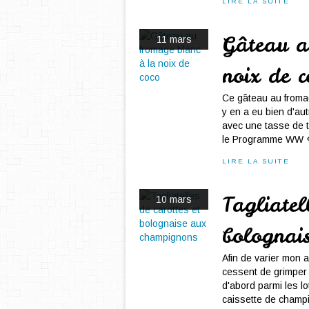
LIRE LA SUITE
Gâteau a
11 mars
noix de c
Ce gâteau au fromage
y en a eu bien d'aut
avec une tasse de t
le Programme WW 🔷 
LIRE LA SUITE
Tagliatel
10 mars
bolognai
Afin de varier mon a
cessent de grimper 
d'abord parmi les lot
caissette de champi