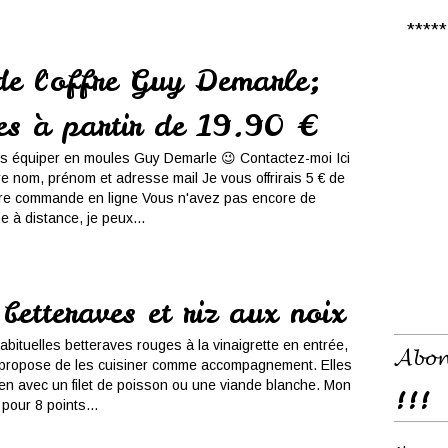
***** 𝑪
de l'offre Guy Demarle;
es à partir de 19.90 €
s équiper en moules Guy Demarle 😉 Contactez-moi Ici
e nom, prénom et adresse mail Je vous offrirais 5 € de
ere commande en ligne Vous n'avez pas encore de
me à distance, je peux...
betteraves et riz aux noix
bituelles betteraves rouges à la vinaigrette en entrée,
𝓐𝓫𝓸𝓷
s propose de les cuisiner comme accompagnement. Elles
ien avec un filet de poisson ou une viande blanche. Mon
!!!
pour 8 points...