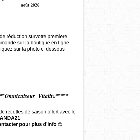
août 2026
de réduction survotre premiere
mande sur la boutique en ligne
iquez sur la photo ci dessous
𝑶𝒎𝒏𝒊𝒄𝒖𝒊𝒔𝒆𝒖𝒓 𝑽𝒊𝒕𝒂𝒍𝒊𝒕é*****
 de recettes de saison offert
avec le
ANDA21
ntacter pour plus d'info
😉