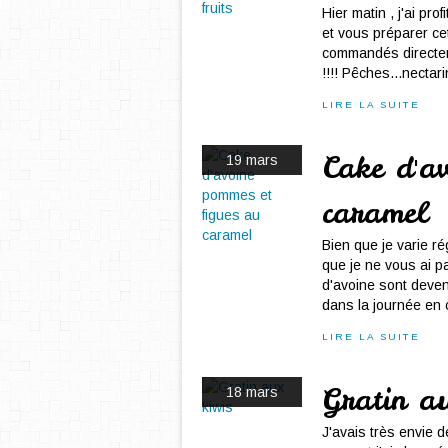
Hier matin , j'ai pr
et vous préparer ce
commandés directem
!!!! Pêches...nectari
LIRE LA SUITE
Cake d'a
19 mars
caramel
Bien que je varie r
que je ne vous ai p
d'avoine sont deven
dans la journée en co
LIRE LA SUITE
Gratin au
18 mars
J'avais très envie 