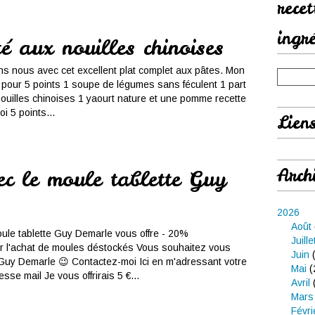
rece
ingr
é aux nouilles chinoises
ons nous avec cet excellent plat complet aux pâtes. Mon
 pour 5 points 1 soupe de légumes sans féculent 1 part
ouilles chinoises 1 yaourt nature et une pomme recette
i 5 points...
Lien
Arch
c le moule tablette Guy
2026
Août
oule tablette Guy Demarle vous offre - 20%
Juille
r l'achat de moules déstockés Vous souhaitez vous
Juin
(
Guy Demarle 😉 Contactez-moi Ici en m'adressant votre
Mai
(
se mail Je vous offrirais 5 €...
Avril
Mars
Févri