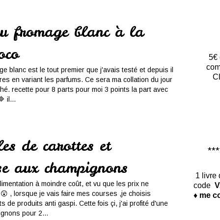
u fromage blanc à la
oco
5€ 
com
 blanc est le tout premier que j'avais testé et depuis il
Cl
res en variant les parfums. Ce sera ma collation du jour
hé. recette pour 8 parts pour moi 3 points la part avec
il...
les de carottes et
*****
se aux champignons
1 livre
limentation à moindre coût, et vu que les prix ne
code
V
 , lorsque je vais faire mes courses ,je choisis
♦ me co
s de produits anti gaspi. Cette fois çi, j'ai profité d'une
gnons pour 2...