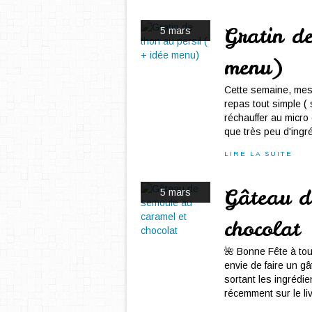
Gratin de
5 mars
menu)
Cette semaine, mes 
repas tout simple ( 
réchauffer au micro
que très peu d'ingré
LIRE LA SUITE
Gâteau d
5 mars
chocolat
🌺 Bonne Fête à tou
envie de faire un g
sortant les ingrédi
récemment sur le li