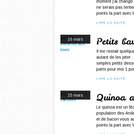
moment j'ai changé d
ne serais pas tente
points la part avec
LIRE LA SUITE
Petits ba
16 mars
Il me restait quelq
autant de les jeter 
simples petits desse
parts pour moi 1 poi
LIRE LA SUITE
Quinoa a
15 mars
Le quinoa est un féc
population des Ande
et de bacon vous au
points la part avec