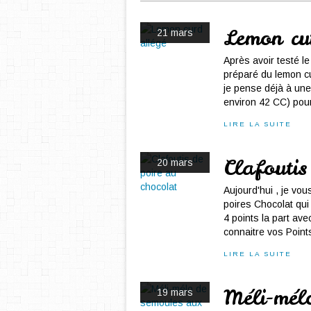
Lemon cu
21 mars
Après avoir testé le
préparé du lemon cu
je pense déjà à une
environ 42 CC) pour
LIRE LA SUITE
Clafoutis
20 mars
Aujourd'hui , je vo
poires Chocolat qui
4 points la part ave
connaitre vos Points
LIRE LA SUITE
Méli-mél
19 mars