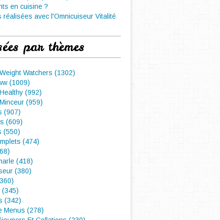
nts en cuisine ?
 réalisées avec l'Omnicuiseur Vitalité
sées par thèmes
 Weight Watchers (1302)
ww (1009)
Healthy (992)
Minceur (959)
 (907)
s (609)
s (550)
mplets (474)
468)
arle (418)
seur (380)
(360)
 (345)
s (342)
e Menus (278)