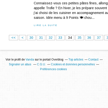
Connaissez-vous ces petites pâtes fines, allon
appelle Trofie ? En hiver, je les prépare souvent e
j'ai choisi de les cuisiner en accompagnement 
saison. Idée menu à 9 Points 🍽 chou...
LIRE LA SUITE
1
2
<<
<
30
31
32
33
34
35
36
37
0
0
Voir le profil de
Vanda
sur le portail Overblog
Top articles
Contact
Signaler un abus
C.G.U.
Cookies et données personnelles
Préférences cookies