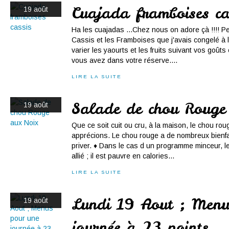
Cuajada framboises ca
19 août
Ha les cuajadas ...Chez nous on adore çà !!!! Pe
Cassis et les Framboises que j'avais congelé à
varier les yaourts et les fruits suivant vos goûts
vous avez dans votre réserve....
LIRE LA SUITE
Salade de chou Rouge
19 août
Que ce soit cuit ou cru, à la maison, le chou r
apprécions. Le chou rouge a de nombreux bienfa
priver. ♦ Dans le cas d un programme minceur, l
allié ; il est pauvre en calories...
LIRE LA SUITE
Lundi 19 Aout ; Menu
19 août
journée à 23 points