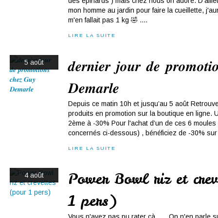
des épinards ) mais chez nous on adore. D'ailleu
mon homme au jardin pour faire la cueillette, j'aur
m'en fallait pas 1 kg 🤣 ....
LIRE LA SUITE
𝒅𝒆𝒓𝒏𝒊𝒆𝒓 𝒋𝒐𝒖𝒓 𝒅𝒆 𝒑𝒓𝒐𝒎𝒐𝒕𝒊
5 août
𝑫𝒆𝒎𝒂𝒓𝒍𝒆
Depuis ce matin 10h et jusqu’au 5 août Retrouv
produits en promotion sur la boutique en lign
2ème à -30% Pour l'achat d’un de ces 6 moules (
concernés ci-dessous) , bénéficiez de -30% sur 
LIRE LA SUITE
Power Bowl riz et crev
4 août
1 pers)
Vous n'avez pas pu rater çà ..... On n'en parle s