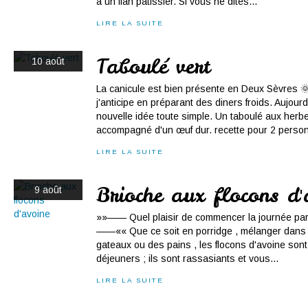
à un flan pâtissier. Si vous ne dites...
LIRE LA SUITE
Taboulé vert
10 août
La canicule est bien présente en Deux Sèvres 🌞
j'anticipe en préparant des diners froids. Aujour
nouvelle idée toute simple. Un taboulé aux herbes
accompagné d'un œuf dur. recette pour 2 person
LIRE LA SUITE
Brioche aux flocons d'
9 août
»»—— Quel plaisir de commencer la journée par 
——«« Que ce soit en porridge , mélanger dans 
gateaux ou des pains , les flocons d'avoine sont
déjeuners ; ils sont rassasiants et vous...
LIRE LA SUITE