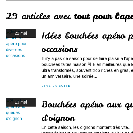
Conserves
Contact
29 articles avec
tout pour l'ap
Idées bouchées apéro p
21 mai
occasions
Il n’y a pas de saison pour se faire plaisir à l’a
bouchées faites maison 🥂 Bien meilleures que le
ultra-transformés, souvent trop riches en gras, e
un anniversaire, une soirée...
LIRE LA SUITE
Bouchées apéro aux q
13 mai
d'oignon
En cette saison, les oignons montent très vite…