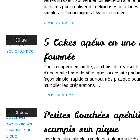
vertes finissent souvent en omelette ou à la poub
parfaites pour réaliser de délicieuses bouchées a
simples et économiques ! Avec seulement...
LIRE LA SUITE
5 Cakes apéro en une 
30 avr.
fournée
Pour un apéro en famille, j’ai choisi de réaliser 
d’une seule base de pâte, que j’ai ensuite par
façon simple, rapide et surtout très pratique pour
multiplier les préparations....
LIRE LA SUITE
Petites bouchées apérit
8 déc.
scampis sur pique
Une idée ultra simple, rapide et toujours succès g