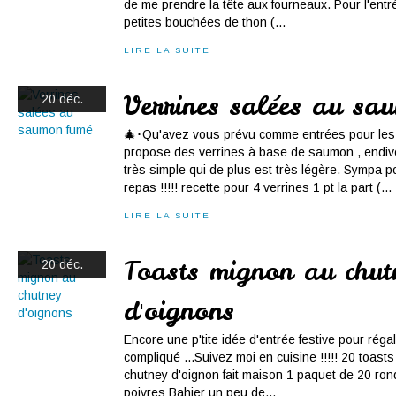
de me prendre la tête aux fourneaux. Pour l'entré
petites bouchées de thon (...
LIRE LA SUITE
Verrines salées au sa
20 déc.
🎄･Qu'avez vous prévu comme entrées pour les 
propose des verrines à base de saumon , endive
très simple qui de plus est très légère. Sympa 
repas !!!!! recette pour 4 verrines 1 pt la part (...
LIRE LA SUITE
Toasts mignon au chut
20 déc.
d'oignons
Encore une p'tite idée d'entrée festive pour réga
compliqué ...Suivez moi en cuisine !!!!! 20 toas
chutney d'oignon fait maison 1 paquet de 20 rond
poivres Bahier un peu de...