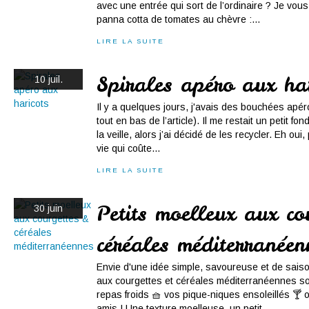
avec une entrée qui sort de l’ordinaire ? Je vou
panna cotta de tomates au chèvre :...
LIRE LA SUITE
Spirales apéro aux har
10 juil.
Il y a quelques jours, j'avais des bouchées apér
tout en bas de l’article). Il me restait un petit fo
la veille, alors j’ai décidé de les recycler. Eh oui
vie qui coûte...
LIRE LA SUITE
Petits moelleux aux co
30 juin
céréales méditerranéen
Envie d'une idée simple, savoureuse et de saiso
aux courgettes et céréales méditerranéennes son
repas froids 🧺 vos pique-niques ensoleillés 🍸 
amis ! Une texture moelleuse, un petit...