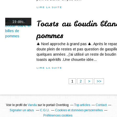
LIRE LA SUITE
Toasts au boudin blanc
19 déc.
pommes
🎄 Noel approche à grand pas 🎄. Après le repas
doute plein de restes et pas question de gaspiller
quelques années , j'ai utilisé un reste de boudin
toasts apéritifs .Une chouette idée...
LIRE LA SUITE
1
2
>
>>
Voir le profil de
Vanda
sur le portail Overblog
Top articles
Contact
Signaler un abus
C.G.U.
Cookies et données personnelles
Préférences cookies