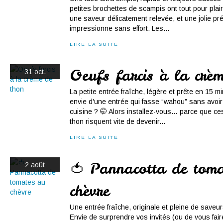
petites brochettes de scampis ont tout pour plai
une saveur délicatement relevée, et une jolie pr
impressionne sans effort. Les...
LIRE LA SUITE
Oeufs farcis à la crè
31 oct.
La petite entrée fraîche, légère et prête en 15 
envie d'une entrée qui fasse “wahou” sans avoir à s
cuisine ? 🤭 Alors installez-vous… parce que ce
thon risquent vite de devenir...
LIRE LA SUITE
🍅 Pannacotta de toma
2 août
chèvre
Une entrée fraîche, originale et pleine de save
Envie de surprendre vos invités (ou de vous faire