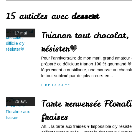
Conserves
Contact
15 articles avec
dessert
Trianon tout chocolat, 
17 mai
résister🤎
Pour l’anniversaire de mon mari, grand amateur d
préparé ce délicieux trianon 100 % gourmand 🤎
légèrement croustillante, une mousse au chocolat
le tout sublimé par de jolis cœurs en...
LIRE LA SUITE
Tarte renversée Floral
26 avr.
fraises
Ah… la tarte aux fraises ♥ Impossible d’y résister