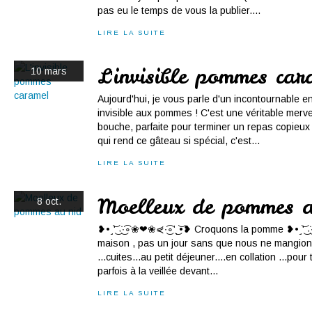
pas eu le temps de vous la publier....
LIRE LA SUITE
L'invisible pommes car
10 mars
Aujourd'hui, je vous parle d'un incontournable en
invisible aux pommes ! C'est une véritable merve
bouche, parfaite pour terminer un repas copieux
qui rend ce gâteau si spécial, c'est...
LIRE LA SUITE
Moelleux de pommes a
8 oct.
❥•˼͝ʹ͜ ˓̇͜∙͡∘❀❤❀⋞∙͜͡∘ʹ͜˻͝•❥ Croquons la pomme ❥•˼͝ʹ͜ ˓̇
maison , pas un jour sans que nous ne mangion
...cuites...au petit déjeuner....en collation ...po
parfois à la veillée devant...
LIRE LA SUITE