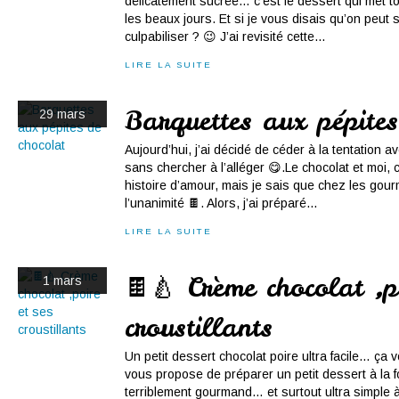
délicatement sucrée… c’est le dessert qui met t
les beaux jours. Et si je vous disais qu’on peut s
culpabiliser ? 😉 J’ai revisité cette...
LIRE LA SUITE
Barquettes aux pépites
29 mars
Aujourd’hui, j’ai décidé de céder à la tentation 
sans chercher à l’alléger 😋.Le chocolat et moi,
histoire d’amour, mais je sais que chez les gourm
l’unanimité 🍫. Alors, j’ai préparé...
LIRE LA SUITE
🍫🍐 Crème chocolat ,p
1 mars
croustillants
Un petit dessert chocolat poire ultra facile… ça v
vous propose de préparer un petit dessert à la fo
terriblement gourmand… et surtout ultra simple à 