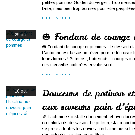
petites pommes Golden du verger . Trop menues
tarte, mais bien trop bonnes pour être gaspillées
LIRE LA SUITE
🎃 Fondant de courge
29 oct.
🎃 Fondant de courge et pommes : le dessert d’
L’automne est la saison rêvée pour redécouvrir 
leurs formes ! Potirons , butternuts , courges m
ces merveilles colorées envahissent...
LIRE LA SUITE
Douceurs de potiron et
10 oct.
aux saveurs pain d’épi
🍂 L’automne s’installe doucement, et avec lui re
réconfortants de saison. Le potiron, star inconto
se prête à toutes les envies : on l’aime aussi b
des veloutés, gratins ou poêlées,...