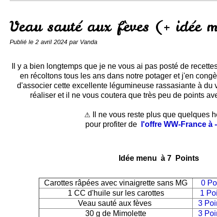
Conserves
Contact
Veau sauté aux fèves (+ idée 
Publié le
2 avril 2024
par Vanda
Il y a bien longtemps que je ne vous ai pas posté de recette
en récoltons tous les ans dans notre potager et j'en congèl
d'associer cette excellente légumineuse rassasiante à du v
réaliser et il ne vous coutera que très peu de points
Il ne vous reste plus que quelques 
⚠
pour profiter de
l'offre WW-France à
Idée menu à 7 Points
Carottes râpées avec vinaigrette sans MG
0 Po
1 CC d'huile sur les carottes
1 Po
Veau sauté aux fèves
3 Poi
30 g de Mimolette
3 Poi