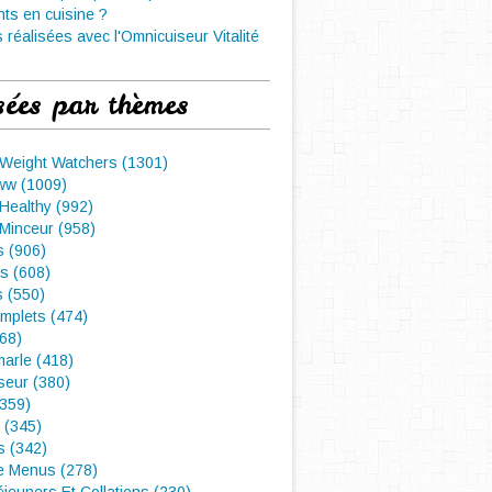
nts en cuisine ?
 réalisées avec l'Omnicuiseur Vitalité
sées par thèmes
 Weight Watchers (1301)
ww (1009)
Healthy (992)
Minceur (958)
 (906)
s (608)
s (550)
mplets (474)
468)
arle (418)
seur (380)
(359)
 (345)
s (342)
e Menus (278)