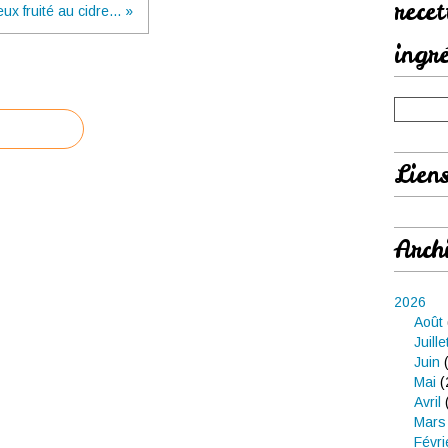
rece
ux fruité au cidre... »
ingr
Lien
Arch
2026
Août
Juille
Juin
(
Mai
(
Avril
Mars
Févri