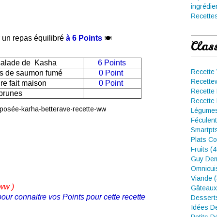
ingrédie
Recettes
 un repas équilibré
à 6 Points
🍽
Clas
e salade de Kasha
6 Points
Recette
es de saumon fumé
0 Point
Recette
ure fait maison
0 Point
Recette 
prunes
Recette 
Légumes
Féculent
Smartpt
Plats Co
Fruits (
Guy Dem
Omnicui
Viande 
 ww
)
Gâteaux
pour connaitre vos Points pour cette recette
Dessert
Idées D