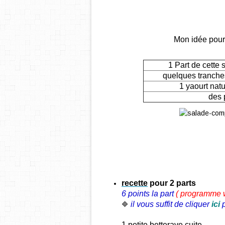
Mon idée pour
1 Part de cett
quelques tranch
1 yaourt nat
des 
recette
pour 2 parts
6 points la part
( programme
il vous suffit de cliquer
ici
🔷
1 petite betterave cuite