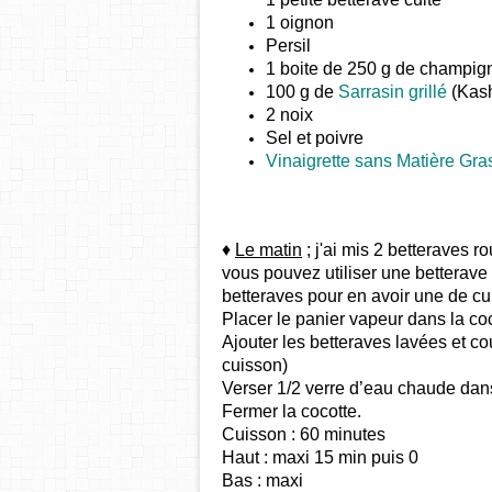
1 oignon
Persil
1 boite de 250 g de champig
100 g de
Sarrasin grillé
(Kash
2 noix
Sel et poivre
Vinaigrette sans Matière Gra
♦
Le matin
; j'ai mis 2 betteraves 
vous pouvez utiliser une betterave 
betteraves pour en avoir une de cu
Placer le panier vapeur dans la co
Ajouter les betteraves lavées et 
cuisson)
Verser 1/2 verre d’eau chaude dans
Fermer la cocotte.
Cuisson : 60 minutes
Haut : maxi 15 min puis 0
Bas : maxi