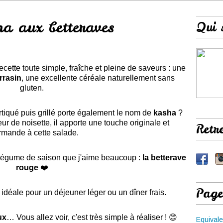
a aux betteraves
Qui 
cette toute simple, fraîche et pleine de saveurs : une
rrasin
, une excellente céréale naturellement sans
gluten.
tiqué puis grillé porte également le nom de
kasha
?
ur de noisette, il apporte une touche originale et
Retr
rmande à cette salade.
n légume de saison que j'aime beaucoup :
la betterave
rouge
❤️
Page
 idéale pour un déjeuner léger ou un dîner frais.
ux
… Vous allez voir, c'est très simple à réaliser ! 😊
Equivale