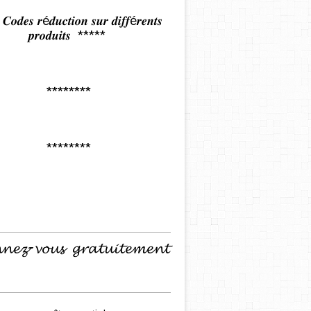
𝒅𝒆𝒔 𝒓é𝒅𝒖𝒄𝒕𝒊𝒐𝒏 𝒔𝒖𝒓 𝒅𝒊𝒇𝒇é𝒓𝒆𝒏𝒕𝒔
𝒑𝒓𝒐𝒅𝒖𝒊𝒕𝒔 *****
********
********
𝓷𝓮𝔃-𝓿𝓸𝓾𝓼 𝓰𝓻𝓪𝓽𝓾𝓲𝓽𝓮𝓶𝓮𝓷𝓽