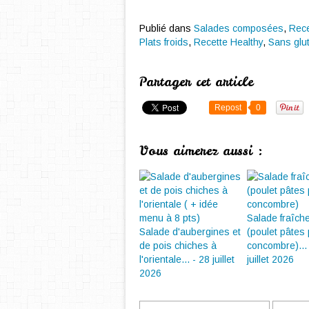
Publié dans
Salades composées
,
Rece
Plats froids
,
Recette Healthy
,
Sans glu
Partager cet article
Repost
0
Vous aimerez aussi :
Salade fraîch
Salade d'aubergines et
(poulet pâtes
de pois chiches à
concombre)...
l'orientale... - 28 juillet
juillet 2026
2026