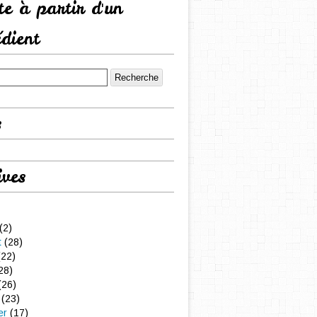
tte à partir d'un
édient
s
ives
(2)
t
(28)
22)
28)
(26)
(23)
er
(17)