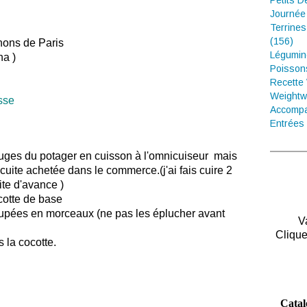
Petits D
Journée
Terrines
(156)
nons de Paris
Légumin
a )
Poisson
Recette
Weightw
sse
Accompa
Entrées 
rouges du potager en cuisson à l'omnicuiseur mais
cuite achetée dans le commerce.(j'ai fais cuire 2
ite d'avance )
cotte de base
coupées en morceaux (ne pas les éplucher avant
V
Clique
 la cocotte.
Catal