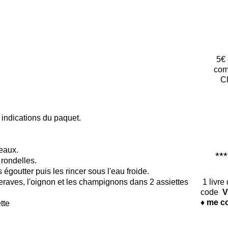
5€ 
com
Cl
 indications du paquet.
eaux.
*****
 rondelles.
égoutter puis les rincer sous l'eau froide.
1 livre
eraves, l'oignon et les champignons dans 2 assiettes
code
V
♦ me co
tte