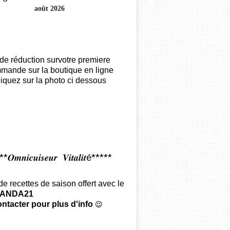
août 2026
de réduction survotre premiere
mande sur la boutique en ligne
iquez sur la photo ci dessous
𝑶𝒎𝒏𝒊𝒄𝒖𝒊𝒔𝒆𝒖𝒓 𝑽𝒊𝒕𝒂𝒍𝒊𝒕é*****
 de recettes de saison offert
avec le
ANDA21
ntacter pour plus d'info
😉