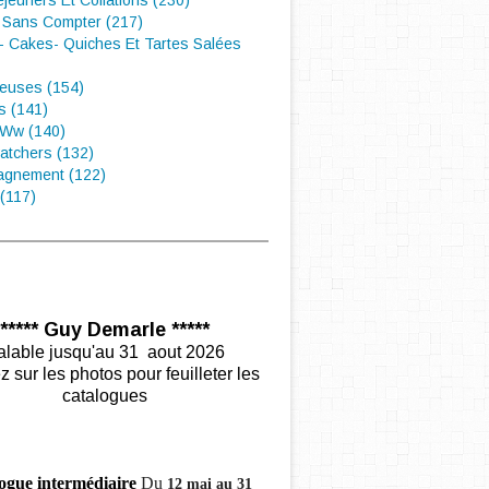
éjeuners Et Collations (230)
 Sans Compter (217)
- Cakes- Quiches Et Tartes Salées
euses (154)
s (141)
 Ww (140)
atchers (132)
gnement (122)
(117)
***** Guy Demarle *****
alable jusqu'au 31 aout 2026
z sur les photos pour feuilleter les
catalogues
ogue intermédiaire
Du
12 mai au 31