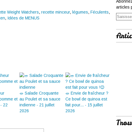
Abonnez
articles 
tte Weight Watchers
,
recette minceur
,
légumes
,
Féculents
,
ten
,
Idées de MENUS
Artic
eur
🥗 Salade Croquante
🥗 Envie de fraîcheur ?
 pomme et
au Poulet et sa sauce
Ce bowl de quinoa est
 - 22
indienne - 21 juillet
fait pour... - 15 juillet
2026
2026
Trou