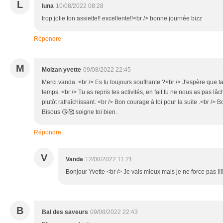
L
luna
10/08/2022 08:28
trop jolie ton assiette!! excellente!!<br /> bonne journée bizz
Répondre
M
Moizan yvette
09/08/2022 22:45
Merci.vanda. <br /> Es tu toujours souffrante ?<br /> J'espère que t
temps. <br /> Tu as repris tes activités, en fait tu ne nous as pas lâ
plutôt rafraîchissant. <br /> Bon courage à toi pour la suite .<br /> B
Bisous 😘🥰 soigne toi bien.
Répondre
V
Vanda
12/08/2022 11:21
Bonjour Yvette <br /> Je vais mieux mais je ne force pas !!
B
Bal des saveurs
09/08/2022 22:43