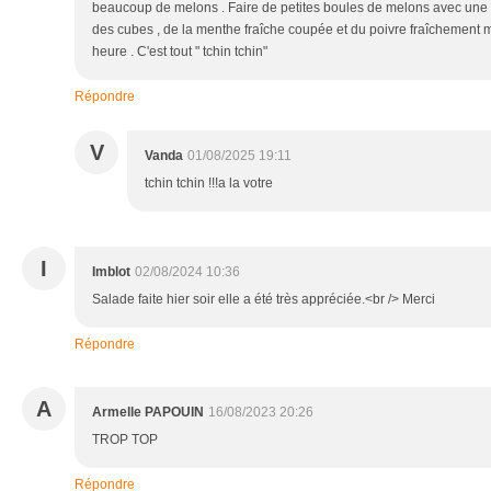
beaucoup de melons . Faire de petites boules de melons avec une 
des cubes , de la menthe fraîche coupée et du poivre fraîchement m
heure . C'est tout " tchin tchin"
Répondre
V
Vanda
01/08/2025 19:11
tchin tchin !!!a la votre
I
Imblot
02/08/2024 10:36
Salade faite hier soir elle a été très appréciée.<br /> Merci
Répondre
A
Armelle PAPOUIN
16/08/2023 20:26
TROP TOP
Répondre