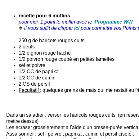
recette
pour 6 muffins
pour moi 1 point le muffin avec le
Programme WW
il vous suffit de cliquer
ici
pour connaitre vos Points p
🔷
250 g de
haricots rouges
cuits
2 oeufs
1/2 oignon rouge haché
1/2 poivron rouge coupé en petites lamelles
sel et poivre
1/2 CC de paprika
1/2 CC de cumin
2 CS de persil
Facultatif
; quelques grains de mais qui me restait au f
Dans un saladier , verser les haricots rouges cuits (en rése
mettre dessus)
Les écraser grossièrement à l'aide d'un presse-purée vertical
Assaisonner ; sel , poivre , paprika , cumin et persil ciselé .