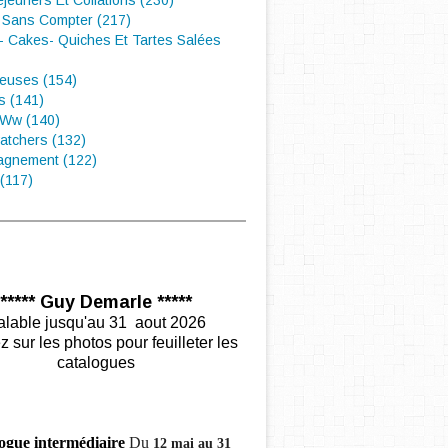
éjeuners Et Collations (230)
 Sans Compter (217)
- Cakes- Quiches Et Tartes Salées
euses (154)
s (141)
 Ww (140)
atchers (132)
gnement (122)
(117)
***** Guy Demarle *****
alable jusqu'au 31 aout 2026
z sur les photos pour feuilleter les
catalogues
ogue intermédiaire
Du
12 mai au 31