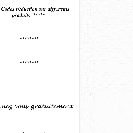
𝒅𝒆𝒔 𝒓é𝒅𝒖𝒄𝒕𝒊𝒐𝒏 𝒔𝒖𝒓 𝒅𝒊𝒇𝒇é𝒓𝒆𝒏𝒕𝒔
𝒑𝒓𝒐𝒅𝒖𝒊𝒕𝒔 *****
********
********
𝓷𝓮𝔃-𝓿𝓸𝓾𝓼 𝓰𝓻𝓪𝓽𝓾𝓲𝓽𝓮𝓶𝓮𝓷𝓽