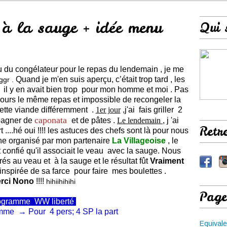
 à la sauge + idée menu
Qui 
eau du congélateur pour le repas du lendemain , je me
Quand je m'en suis aperçu, c’était trop tard , les
ggr .
il y en avait bien trop pour mon homme et moi . Pas
ours le même repas et impossible de recongeler la
 cette viande différemment .
1er jour
,j'ai fais griller 2
caponata
mpagner de
et de pâtes .
Le lendemain
, j 'ai
Retr
....hé oui !!!! les astuces des chefs sont là pour nous
ine organisé par mon partenaire
La Villageoise
, le
 confié qu'il associait le veau avec la sauge. Nous
és au veau et à la sauge et le résultat fût
Vraiment
nspirée de sa farce pour faire mes boulettes .
rci Nono
!!!!
hihiihihihi
Page
ogramme
WW
liberté
mme → Pour 4 pers; 4 SP la part
Equivale