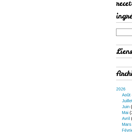
rece
ingr
Lien
Arch
2026
Août
Juille
Juin
(
Mai
(
Avril
Mars
Févri