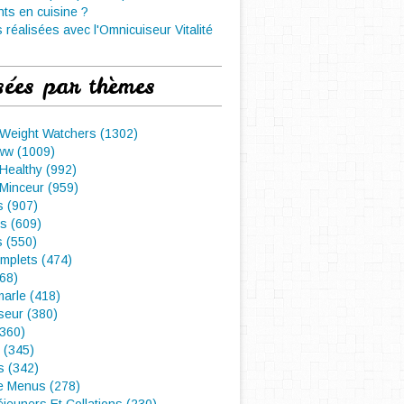
nts en cuisine ?
 réalisées avec l'Omnicuiseur Vitalité
sées par thèmes
 Weight Watchers (1302)
ww (1009)
Healthy (992)
Minceur (959)
 (907)
s (609)
s (550)
mplets (474)
468)
arle (418)
seur (380)
(360)
 (345)
s (342)
e Menus (278)