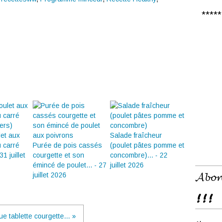
***** 𝑪
let aux
Salade fraîcheur
u carré
Purée de pois cassés
(poulet pâtes pomme et
31 juillet
courgette et son
concombre)... - 22
émincé de poulet... - 27
juillet 2026
𝓐𝓫𝓸𝓷
juillet 2026
!!!
e tablette courgette... »