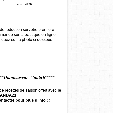
août 2026
de réduction survotre premiere
mande sur la boutique en ligne
iquez sur la photo ci dessous
𝑶𝒎𝒏𝒊𝒄𝒖𝒊𝒔𝒆𝒖𝒓 𝑽𝒊𝒕𝒂𝒍𝒊𝒕é*****
 de recettes de saison offert
avec le
ANDA21
ntacter pour plus d'info
😉