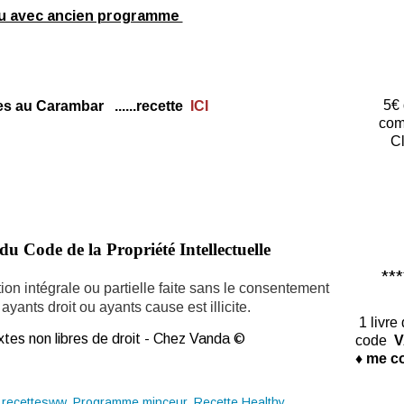
u avec ancien programme
5€ 
es au Carambar ......recette
ICI
com
Cl
du Code de la Propriété Intellectuelle
*****
ion intégrale ou partielle faite sans le consentement
ayants droit ou ayants cause est illicite.
1 livre
tes non libres de droit - Chez Vanda ©
code
V
♦ me co
,
recettesww
,
Programme minceur
,
Recette Healthy
,