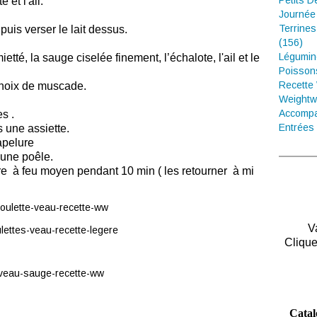
Petits D
 et l'ail.
Journée
Terrines
uis verser le lait dessus.
(156)
Légumin
mietté,
la sauge ciselée finement, l’échalote, l'ail et le
Poisson
Recette
e noix de muscade.
Weightw
Accompa
s .
Entrées 
 une assiette.
hapelure
 une poêle.
uire à feu moyen pendant 10 min ( les retourner à mi
V
Clique
Catal