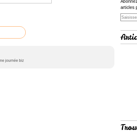
Abonnez
articles 
Artic
nne journée biz
Trou