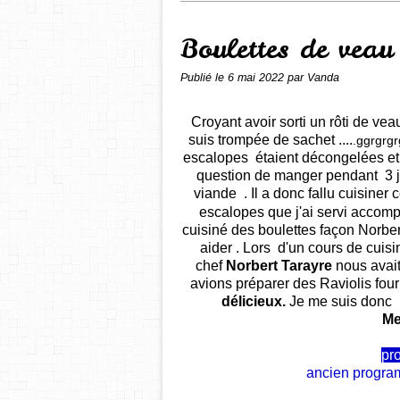
Boulettes de veau
Publié le
6 mai 2022
par Vanda
C
royant avoir sorti un rôti de v
suis trompée de sachet ....
.ggrgrgr
escalopes étaient décongelées et 
question de manger pendant 3 j
viande . Il a donc fallu cuisiner
escalopes que j'ai servi acco
cuisiné des boulettes façon Norbert 
aider .
Lors d'un cours de cuis
chef
Norbert Tarayre
nous avait
avions préparer des Raviolis fourr
délicieux.
Je me suis donc i
Me
pr
ancien progra