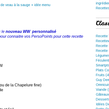
ingrédie
Recettes
Clas
 le
nouveau WW personnalisé
Recette
pour connaitre vos PersoPoints pour cette recette
Recette
Recette 
Recette 
Légumes
Féculent
Smartpt
WW
Plats Co
Fruits (
Guy Dem
Omnicui
ou de la Chapelure fine)
Viande 
de
Gâteaux
Dessert
Idées D