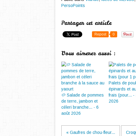
PersoPoints
Partager cet article
Repost
0
Vous aimerez aussi :
Palets de pou
épinards et a
🥔 Salade de pommes
frais (pour... - 
de terre, jambon et
2026
céleri branche... - 6
août 2026
« Gaufres de chou-fleur...
Croqu