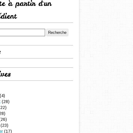
tte à partir d'un
édient
s
ives
(4)
t
(28)
22)
28)
(26)
(23)
er
(17)