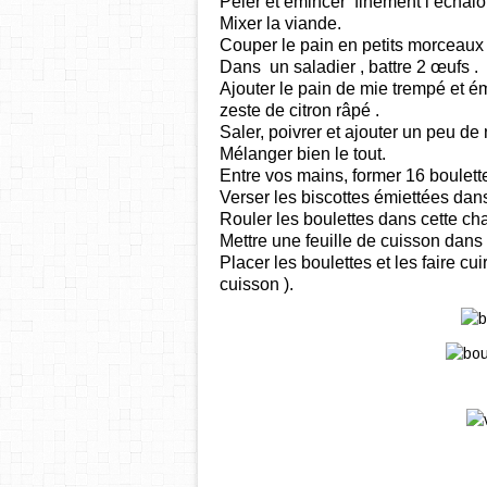
Peler et émincer finement l’échalote
Mixer la viande.
Couper le pain en petits morceaux p
Dans un saladier , battre 2 œufs .
Ajouter le pain de mie trempé et é
zeste de citron râpé .
Saler, poivrer et ajouter un peu d
Mélanger bien le tout.
Entre vos mains, former 16 boulette
Verser les biscottes émiettées dans
Rouler les boulettes dans cette c
Mettre une feuille de cuisson dans
Placer les boulettes et les faire c
cuisson ).