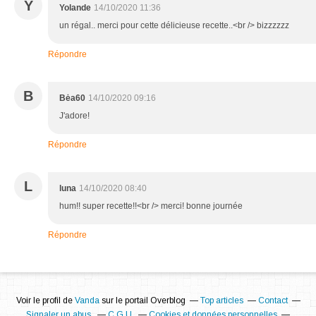
Y
Yolande
14/10/2020 11:36
un régal.. merci pour cette délicieuse recette..<br /> bizzzzzz
Répondre
B
Bėa60
14/10/2020 09:16
J'adore!
Répondre
L
luna
14/10/2020 08:40
hum!! super recette!!<br /> merci! bonne journée
Répondre
Voir le profil de
Vanda
sur le portail Overblog
Top articles
Contact
Signaler un abus
C.G.U.
Cookies et données personnelles