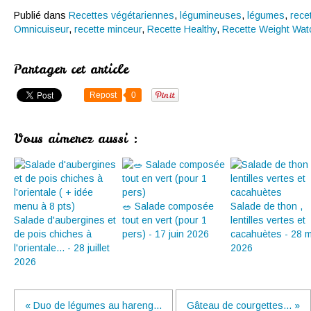
Publié dans
Recettes végétariennes
,
légumineuses
,
légumes
,
rece
Omnicuiseur
,
recette minceur
,
Recette Healthy
,
Recette Weight Wat
Partager cet article
Repost
0
Vous aimerez aussi :
🥗 Salade composée
Salade de thon ,
Salade d'aubergines et
tout en vert (pour 1
lentilles vertes et
de pois chiches à
pers) - 17 juin 2026
cacahuètes - 28 m
l'orientale... - 28 juillet
2026
2026
« Duo de légumes au hareng...
Gâteau de courgettes... »