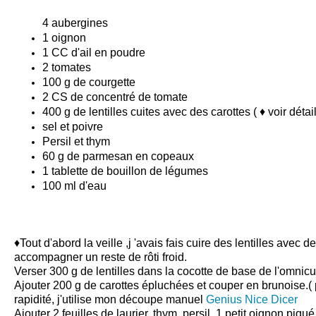
4 aubergines
1 oignon
1 CC d'ail en poudre
2 tomates
100 g de courgette
2 CS de concentré de tomate
400 g de lentilles cuites avec des
carottes
( ♦ voir détai
sel et poivre
Persil et thym
60 g de
parmesan
en copeaux
1 tablette de bouillon de légumes
100 ml d'eau
♦Tout d'abord la veille ,j 'avais fais cuire des lentilles avec 
accompagner un reste de rôti froid.
Verser 300 g de lentilles dans la cocotte de base de
l'omnicu
Ajouter 200 g de carottes épluchées et couper en brunoise.( p
rapidité, j'utilise mon découpe manuel
Genius Nice Dicer
Ajouter 2 feuilles de laurier, thym, persil, 1 petit oignon piqué