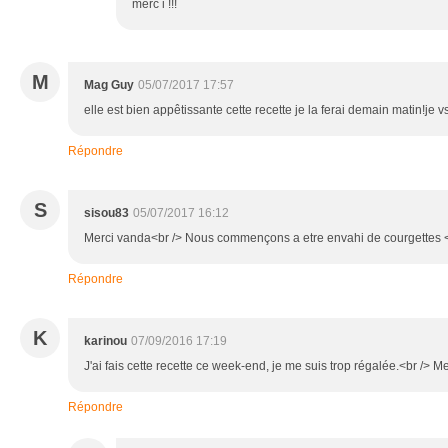
merc i !!!
M
Mag Guy
05/07/2017 17:57
elle est bien appêtissante cette recette je la ferai demain matin!je vs
Répondre
S
sisou83
05/07/2017 16:12
Merci vanda<br /> Nous commençons a etre envahi de courgettes 
Répondre
K
karinou
07/09/2016 17:19
J'ai fais cette recette ce week-end, je me suis trop régalée.<br /> M
Répondre