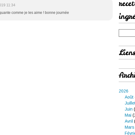
rece
019 11:34
oquante comme je les aime ! bonne journée
ingr
Lien
Arch
2026
Août
Juille
Juin
(
Mai
(
Avril
Mars
Févri