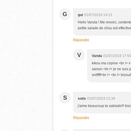
G
gut
01/07/2019 14:13
Hello Vanda ! Me revoici, contente
petite salade de chou est effectiv
Répondre
V
Vanda
01/07/2019 17:5
kikou ma copine <br /> v
saison <br /> je ne suis p
snifffff<br /> <br /> bizoui
S
sotis
01/07/2019 13:34
j'aime beaucoup ta saklade!!! bis
Répondre