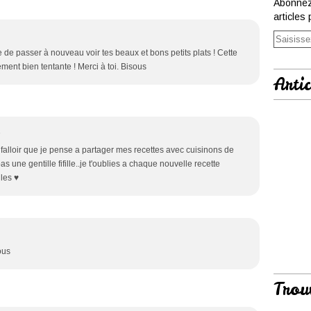
Abonnez
articles 
 de passer à nouveau voir tes beaux et bons petits plats ! Cette
ement bien tentante ! Merci à toi. Bisous
Artic
5
 falloir que je pense a partager mes recettes avec cuisinons de
as une gentille fifille..je t'oublies a chaque nouvelle recette
lles ♥
ous
Trou