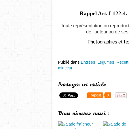
Rappel Art.
L122-4. 
Toute représentation ou reproduct
de l'auteur ou de ses 
Photographies et tex
Publié dans
Entrées
,
Légumes
,
Recett
minceur
Partager cet article
Repost
0
Vous aimerez aussi :