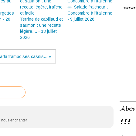
🥒 Salade fraicheur ;
***** 𝑪
rgettes
Concombre à l'italienne
n - 20
Terrine de cabillaud et
- 9 juillet 2026
saumon : une recette
légère,... - 13 juillet
2026
ada framboises cassis... »
𝓐𝓫𝓸𝓷
!!!
 à nous enchanter