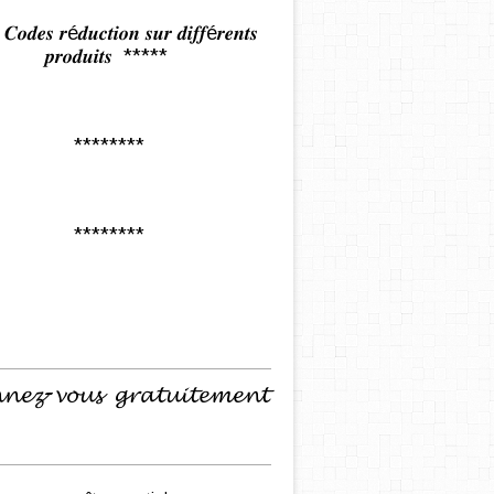
𝒅𝒆𝒔 𝒓é𝒅𝒖𝒄𝒕𝒊𝒐𝒏 𝒔𝒖𝒓 𝒅𝒊𝒇𝒇é𝒓𝒆𝒏𝒕𝒔
𝒑𝒓𝒐𝒅𝒖𝒊𝒕𝒔 *****
********
********
𝓷𝓮𝔃-𝓿𝓸𝓾𝓼 𝓰𝓻𝓪𝓽𝓾𝓲𝓽𝓮𝓶𝓮𝓷𝓽