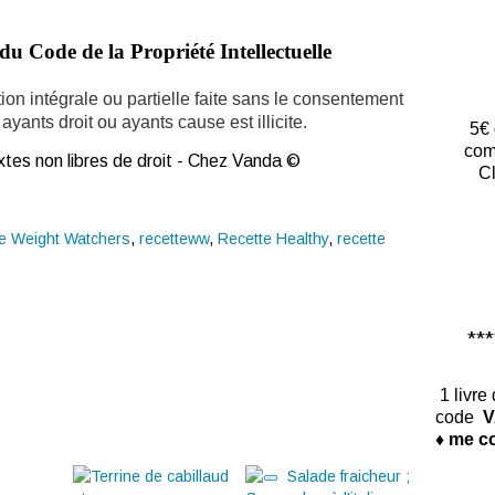
du Code de la Propriété Intellectuelle
ion intégrale ou partielle faite sans le consentement
ayants droit ou ayants cause est illicite.
5€ 
com
tes non libres de droit - Chez Vanda ©
Cl
e Weight Watchers
,
recetteww
,
Recette Healthy
,
recette
*****
1 livre
code
V
♦ me co