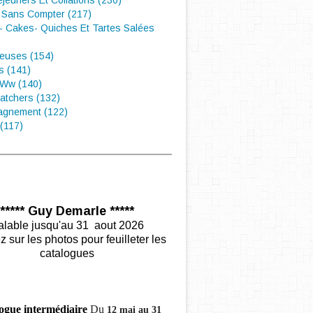
éjeuners Et Collations (230)
 Sans Compter (217)
- Cakes- Quiches Et Tartes Salées
euses (154)
s (141)
 Ww (140)
atchers (132)
gnement (122)
(117)
***** Guy Demarle *****
alable jusqu'au 31 aout 2026
z sur les photos pour feuilleter les
catalogues
ogue intermédiaire
Du
12 mai au 31