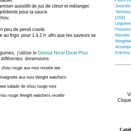
ladier.
Petits D
'arroser aussitôt de jus de citron et mélanger.
Journée
rédients pour la sauce.
Terrines
chou.
(156)
Légumin
 peu de persil ciselé.
Poisson
re au frigo
pour 1 à 2 h afin que les saveurs se
Recette
Weightw
Accompa
gumes, j'utilise le
Genius Nicer Dicer Plus
Entrées 
e différentes dimensions
V
Clique
Catal