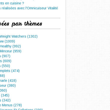
nts en cuisine ?
 réalisées avec l'Omnicuiseur Vitalité
sées par thèmes
 Weight Watchers (1302)
ww (1009)
Healthy (992)
Minceur (959)
 (907)
s (609)
s (550)
mplets (474)
468)
arle (418)
seur (380)
(360)
 (345)
s (342)
e Menus (278)