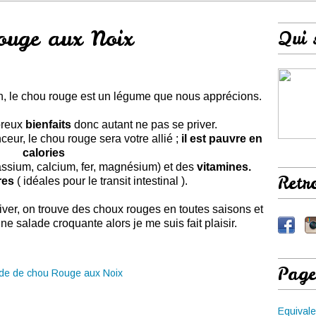
ouge aux Noix
Qui 
on, le chou rouge est un légume que nous apprécions.
breux
bienfaits
donc autant ne pas se priver.
ur, le chou rouge sera votre allié ;
il est pauvre en
calories
assium, calcium, fer, magnésium) et des
vitamines.
Retr
res
( idéales
pour le transit intestinal ).
hiver, on trouve des choux rouges en toutes saisons et
nne salade croquante alors je me suis fait plaisir.
Page
Equivale