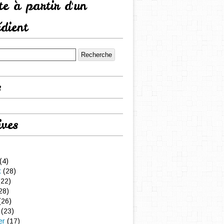
tte à partir d'un
édient
s
ives
(4)
t
(28)
22)
28)
(26)
(23)
er
(17)