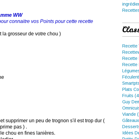
ingrédie
Recettes
ramme WW
pour connaitre vos Points pour cette recette
Clas
t la grosseur de votre chou )
Recette
Recette
Recette 
Recette 
Légumes
ne
Féculent
Smartpt
Plats Co
Fruits (
Guy Dem
Omnicui
Viande 
et supprimer un peu de trognon s'il est trop dur (
Gâteaux
prime pas ) .
Dessert
 le chou en fines lanières.
Idées D