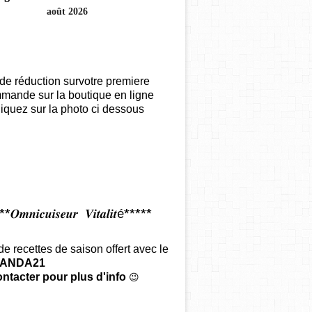
août 2026
de réduction survotre premiere
mande sur la boutique en ligne
iquez sur la photo ci dessous
𝑶𝒎𝒏𝒊𝒄𝒖𝒊𝒔𝒆𝒖𝒓 𝑽𝒊𝒕𝒂𝒍𝒊𝒕é*****
 de recettes de saison offert
avec le
ANDA21
ntacter pour plus d'info
😉