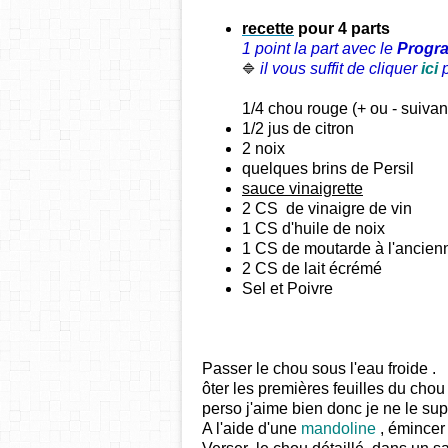
recette
pour 4 parts
1 point la part avec le
Prog
il vous suffit de cliquer
ici
🔷
1/4 chou rouge (+ ou - suivan
1/2 jus de citron
2 noix
quelques brins de Persil
sauce vinaigrette
2 CS de vinaigre de vin
1 CS d'huile de noix
1 CS de moutarde à l'ancien
2 CS de lait écrémé
Sel et Poivre
Passer le chou sous l'eau froide .
ôter les premières feuilles du chou 
perso j'aime bien donc je ne le sup
A l'aide d'une
mandoline
, émincer