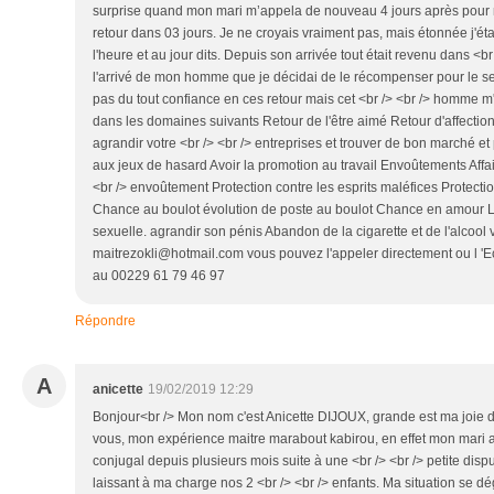
surprise quand mon mari m’appela de nouveau 4 jours après pour 
retour dans 03 jours. Je ne croyais vraiment pas, mais étonnée j'étai
l'heure et au jour dits. Depuis son arrivée tout était revenu dans <br 
l'arrivé de mon homme que je décidai de le récompenser pour le serv
pas du tout confiance en ces retour mais cet <br /> <br /> homme m'a
dans les domaines suivants Retour de l'être aimé Retour d'affection 
agrandir votre <br /> <br /> entreprises et trouver de bon marché e
aux jeux de hasard Avoir la promotion au travail Envoûtements Affai
<br /> envoûtement Protection contre les esprits maléfices Protecti
Chance au boulot évolution de poste au boulot Chance en amour La
sexuelle. agrandir son pénis Abandon de la cigarette et de l'alcool 
maitrezokli@hotmail.com vous pouvez l'appeler directement ou l 'Ec
au 00229 61 79 46 97
Répondre
A
anicette
19/02/2019 12:29
Bonjour<br /> Mon nom c'est Anicette DIJOUX, grande est ma joie de
vous, mon expérience maitre marabout kabirou, en effet mon mari a <
conjugal depuis plusieurs mois suite à une <br /> <br /> petite dis
laissant à ma charge nos 2 <br /> <br /> enfants. Ma situation se dé