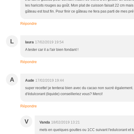
les haricots rouges au goût. Mon plat de cuisson faisait 22 cm mais 
gâteau est tout fin. Pour finir ce gâteau ne fera pas parti de mes pré
Répondre
L
laura
17/02/2019 19:54
A tester car il a l'air bien fondant !
Répondre
A
Aude
17/02/2019 19:44
super recette! je tenterai bien avec du cacao non sucré également
d'édulcorant (liquide) conseilleriez vous? Merci!
Répondre
V
Vanda
18/02/2019 13:21
mets en quelques gouttes ou 1CC suivant l'edulcorant et t