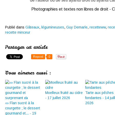
de l'auteur ou de ses ayants droit ou ayants caus
Photographies et textes non libres de droit -
Publié dans
Gâteaux
,
légumineuses
,
Guy Demarle
,
recetteww
,
rec
recette minceur
Partager cet article
Repost
0
Vous aimerez aussi :
Moelleux fruité au cidre
Tarte aux pêches
- 17 juillet 2026
fondantes - 14 juil
🥒 Flan sucré à la
2026
courgette ; le dessert
gourmand et... - 19