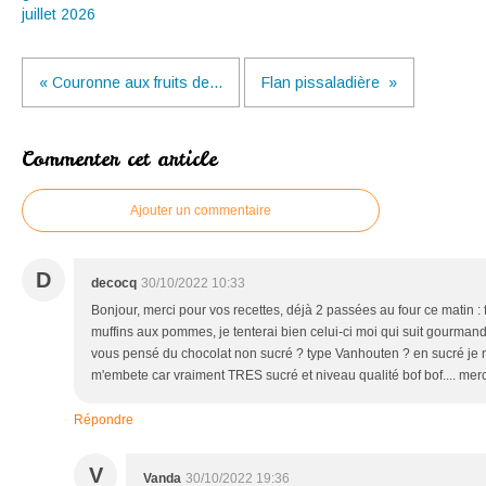
juillet 2026
« Couronne aux fruits de...
Flan pissaladière »
Commenter cet article
Ajouter un commentaire
D
decocq
30/10/2022 10:33
Bonjour, merci pour vos recettes, déjà 2 passées au four ce matin : 
muffins aux pommes, je tenterai bien celui-ci moi qui suit gourman
vous pensé du chocolat non sucré ? type Vanhouten ? en sucré je n
m'embete car vraiment TRES sucré et niveau qualité bof bof.... mer
Répondre
V
Vanda
30/10/2022 19:36