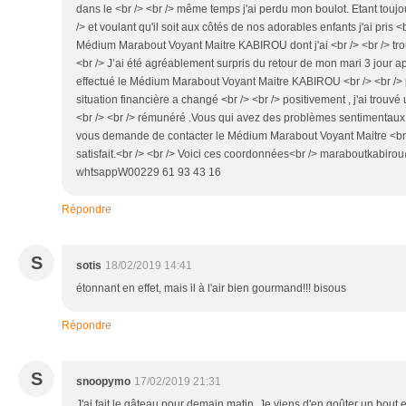
dans le <br /> <br /> même temps j'ai perdu mon boulot. Etant toujo
/> et voulant qu'il soit aux côtés de nos adorables enfants j'ai pris <
Médium Marabout Voyant Maitre KABIROU dont j'ai <br /> <br /> tro
<br /> J’ai été agréablement surpris du retour de mon mari 3 jour apr
effectué le Médium Marabout Voyant Maitre KABIROU <br /> <br /> po
situation financière a changé <br /> <br /> positivement , j'ai trouvé
<br /> <br /> rémunéré .Vous qui avez des problèmes sentimentaux ou
vous demande de contacter le Médium Marabout Voyant Maitre <br
satisfait.<br /> <br /> Voici ces coordonnées<br /> maraboutkabirou
whtsappW00229 61 93 43 16
Répondre
S
sotis
18/02/2019 14:41
étonnant en effet, mais il à l'air bien gourmand!!! bisous
Répondre
S
snoopymo
17/02/2019 21:31
J'ai fait le gâteau pour demain matin. Je viens d'en goûter un bout et 