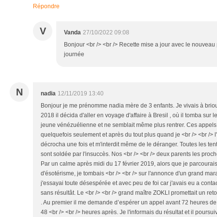
Répondre
V
Vanda
27/10/2022 09:08
Bonjour <br /> <br /> Recette mise a jour avec le nouv
journée
N
nadia
12/11/2019 13:40
Bonjour je me prénomme nadia mère de 3 enfants. Je vivais à bri
2018 il décida d'aller en voyage d'affaire à Bresil , où il tomba sur 
jeune vénézuélienne et ne semblait même plus rentrer. Ces appels d
quelquefois seulement et après du tout plus quand je <br /> <br /> l'
décrocha une fois et m'interdit même de le déranger. Toutes les tent
sont soldée par l'insuccès. Nos <br /> <br /> deux parents les proc
Par un calme après midi du 17 février 2019, alors que je parcourais
d'ésotérisme, je tombais <br /> <br /> sur l'annonce d'un grand m
j'essayai toute désespérée et avec peu de foi car j'avais eu a cont
sans résultât. Le <br /> <br /> grand maître ZOKLI promettait un re
. Au premier il me demande d’espérer un appel avant 72 heures de
48 <br /> <br /> heures après. Je l'informais du résultat et il poursui