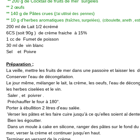
** 200 g de Cocktail de fruits de mer surgelés
** 2 œufs
** 140 g de Pâtes crues (
)
j'ai utilisé des pennes
** 10 g d'herbes aromatiques
(fraîches, surgelées), (ciboulette, aneth , es
200 ml de Lait 1/2 écrémé
6CS (soit 90g ) de crème fraiche à 15%
1 cc de Fumet de poisson
30 ml de vin blanc
Sel et Poivre
Préparation ;
La veille, mettre les fruits de mer dans une passoire et laisser les 
Conserver l'eau de décongélation.
Le jour même, mélanger le lait, la crème, les oeufs, l'eau de décong
les herbes ciselées et le vin.
Saler , et poivrer .
Préchauffer le four à 180°.
Porter à ébullition 2 litres d'eau salée.
Verser les pâtes et les faire cuire jusqu'à ce qu'elles soient al dente
Bien les égoutter.
Dans un moule à cake en silicone, ranger des pâtes sur le fond du 
mer, verser la crème et continuer jusqu'en haut.
Terminer en versant de la crème.