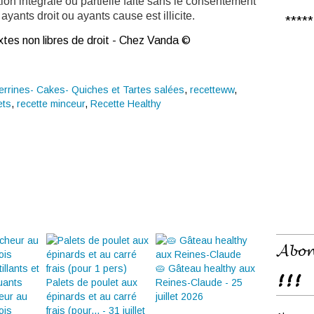
ion intégrale ou partielle faite sans le consentement
ayants droit ou ayants cause est illicite.
***** 𝑪
tes non libres de droit - Chez Vanda ©
errines- Cakes- Quiches et Tartes salées
,
recetteww
,
ets
,
recette minceur
,
Recette Healthy
𝓐𝓫𝓸𝓷
🥧 Gâteau healthy aux
!!!
Palets de poulet aux
Reines-Claude - 25
heur au
épinards et au carré
juillet 2026
ois
frais (pour... - 31 juillet