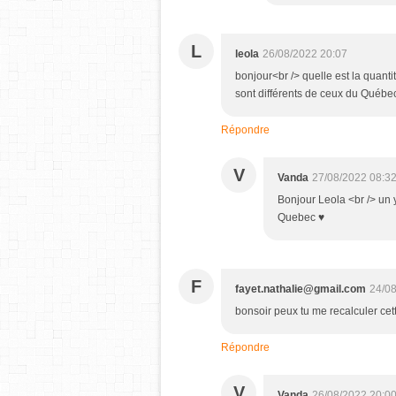
L
leola
26/08/2022 20:07
bonjour<br /> quelle est la quant
sont différents de ceux du Québec
Répondre
V
Vanda
27/08/2022 08:3
Bonjour Leola <br /> un 
Quebec ♥
F
fayet.nathalie@gmail.com
24/08
bonsoir peux tu me recalculer cet
Répondre
V
Vanda
26/08/2022 20:0