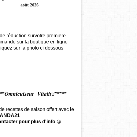
août 2026
de réduction survotre premiere
mande sur la boutique en ligne
iquez sur la photo ci dessous
𝑶𝒎𝒏𝒊𝒄𝒖𝒊𝒔𝒆𝒖𝒓 𝑽𝒊𝒕𝒂𝒍𝒊𝒕é*****
 de recettes de saison offert
avec le
ANDA21
ntacter pour plus d'info
😉