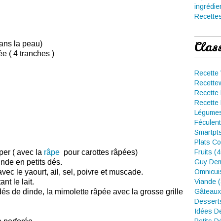
ingrédie
Recettes
Clas
sans la peau)
e ( 4 tranches )
Recette
Recette
Recette 
Recette 
Légumes
Féculent
Smartpt
Plats Co
per ( avec la
râpe
pour carottes râpées)
Fruits (
nde en petits dés.
Guy Dem
vec le yaourt, ail, sel, poivre et muscade.
Omnicui
nt le lait.
Viande 
dés de dinde, la mimolette râpée avec la grosse grille
Gâteaux
Dessert
Idées D