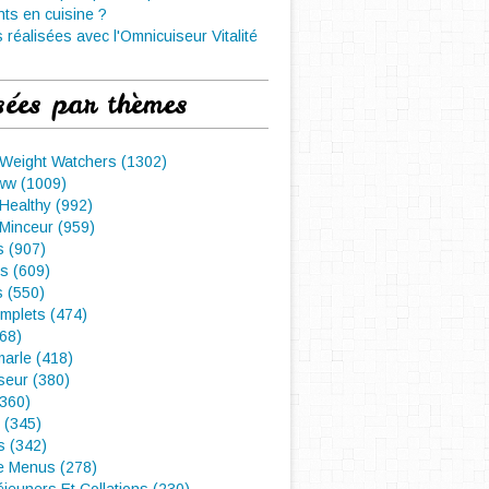
nts en cuisine ?
 réalisées avec l'Omnicuiseur Vitalité
sées par thèmes
 Weight Watchers (1302)
ww (1009)
Healthy (992)
Minceur (959)
 (907)
s (609)
s (550)
mplets (474)
468)
arle (418)
seur (380)
(360)
 (345)
s (342)
e Menus (278)