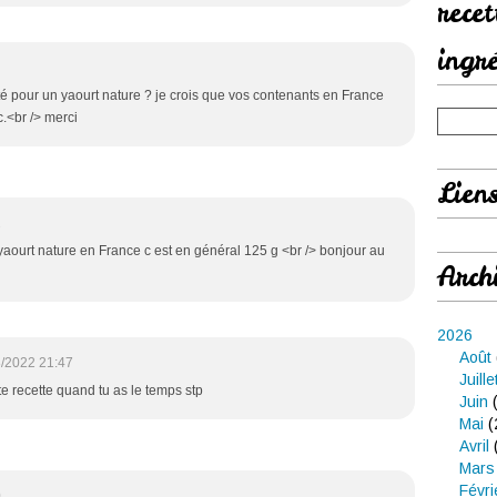
rece
ingr
ité pour un yaourt nature ? je crois que vos contenants en France
.<br /> merci
Lien
2
yaourt nature en France c est en général 125 g <br /> bonjour au
Arch
2026
Août
/2022 21:47
Juille
te recette quand tu as le temps stp
Juin
(
Mai
(
Avril
Mars
Févri
0