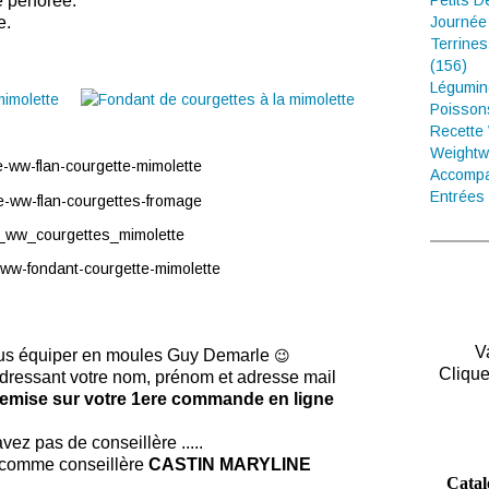
e perforée.
Petits D
e.
Journée
Terrines
(156)
Légumin
Poisson
Recette
Weightw
Accompa
Entrées 
V
us équiper en moules Guy Demarle
😉
Clique
dressant votre nom, prénom et adresse mail
e remise sur votre 1ere commande en ligne
vez pas de conseillère .....
comme conseillère
CASTIN MARYLINE
Catal