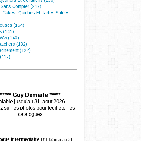
éjeuners Et Collations (230)
 Sans Compter (217)
- Cakes- Quiches Et Tartes Salées
euses (154)
s (141)
 Ww (140)
atchers (132)
gnement (122)
(117)
***** Guy Demarle *****
alable jusqu'au 31 aout 2026
z sur les photos pour feuilleter les
catalogues
ogue intermédiaire
Du
12 mai au 31