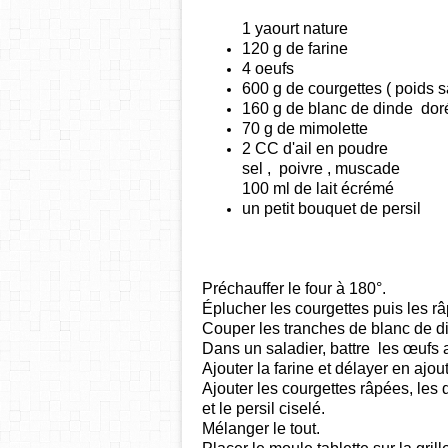
1 yaourt nature
120 g de farine
4 oeufs
600 g de courgettes ( poids 
160 g de blanc de dinde doré
70 g de mimolette
2 CC d'ail en poudre
sel , poivre , muscade
100 ml de lait écrémé
un petit bouquet de persil
Préchauffer le four à 180°.
Éplucher les courgettes puis les râ
Couper les tranches de blanc de di
Dans un saladier,
battre les œufs a
Ajouter la farine et délayer en ajouta
Ajouter les courgettes râpées, les 
et le persil ciselé.
Mélanger le tout.