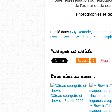
Toute représentation ou reproduct
de l'auteur ou de ses 
Photographies et tex
Publié dans
Guy Demarle
,
Légumes
,
T
Recette Weight Watchers
,
Plats compl
Partager cet article
Repost
0
Vous aimerez aussi :
Gâteau courgette et
chèvre - 7 août 2026
🥗 Bowl fraîc
maquereau, p