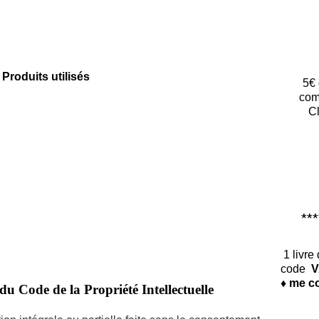
Produits utilisés
5€ 
com
Cl
*****
1 livre
code
V
♦ me co
du Code de la Propriété Intellectuelle