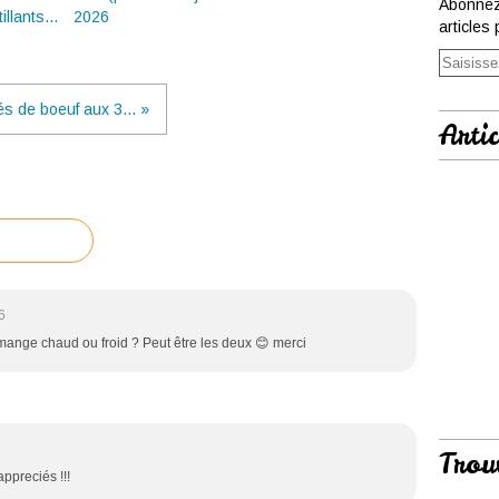
Abonnez
llants...
2026
articles 
és de boeuf aux 3... »
Artic
6
mange chaud ou froid ? Peut être les deux 😊 merci
3
Trou
appreciés !!!