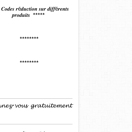
𝒅𝒆𝒔 𝒓é𝒅𝒖𝒄𝒕𝒊𝒐𝒏 𝒔𝒖𝒓 𝒅𝒊𝒇𝒇é𝒓𝒆𝒏𝒕𝒔
𝒑𝒓𝒐𝒅𝒖𝒊𝒕𝒔 *****
********
********
𝓷𝓮𝔃-𝓿𝓸𝓾𝓼 𝓰𝓻𝓪𝓽𝓾𝓲𝓽𝓮𝓶𝓮𝓷𝓽