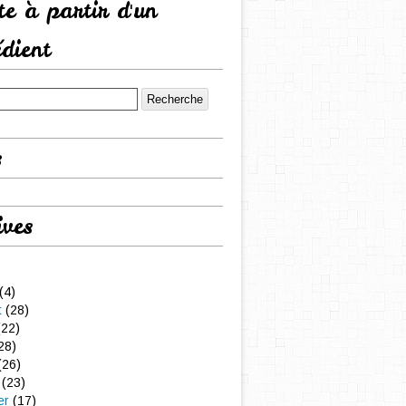
tte à partir d'un
édient
s
ives
(4)
t
(28)
22)
28)
(26)
(23)
er
(17)