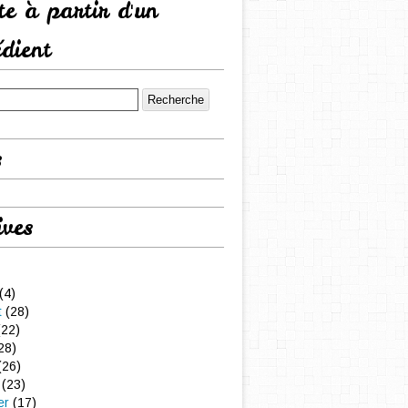
tte à partir d'un
édient
s
ives
(4)
t
(28)
22)
28)
(26)
(23)
er
(17)