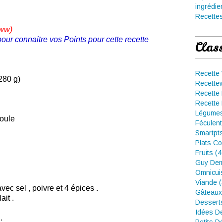
ingrédie
Recettes
 ww
)
pour connaitre vos Points pour cette recette
Clas
Recette
80 g)
Recette
Recette 
Recette 
Légumes
oule
Féculent
Smartpt
Plats Co
Fruits (
Guy Dem
Omnicui
Viande 
vec sel , poivre et 4 épices .
Gâteaux
ait .
Dessert
Idées D
.