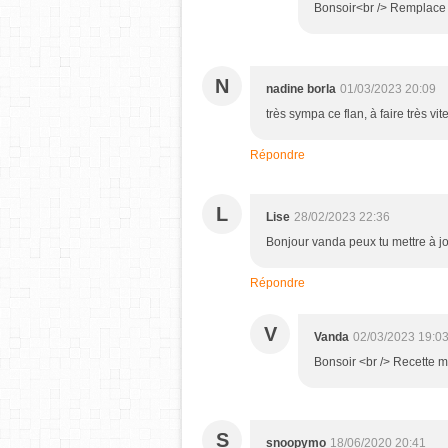
Bonsoir<br /> Remplace p
N
nadine borla
01/03/2023 20:09
très sympa ce flan, à faire très vit
Répondre
L
Lise
28/02/2023 22:36
Bonjour vanda peux tu mettre à jo
Répondre
V
Vanda
02/03/2023 19:0
Bonsoir <br /> Recette m
S
snoopymo
18/06/2020 20:41