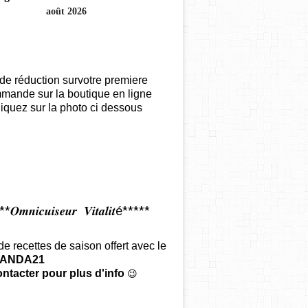
août 2026
de réduction survotre premiere
mande sur la boutique en ligne
iquez sur la photo ci dessous
𝑶𝒎𝒏𝒊𝒄𝒖𝒊𝒔𝒆𝒖𝒓 𝑽𝒊𝒕𝒂𝒍𝒊𝒕é*****
 de recettes de saison offert
avec le
ANDA21
ntacter pour plus d'info
😉