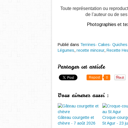
Toute représentation ou reproduct
de l'auteur ou de ses 
Photographies et tex
Publié dans
Terrines- Cakes- Quiches 
Légumes
,
recette minceur
,
Recette Hea
Partager cet article
Repost
0
Vous aimerez aussi :
Gâteau courgette et
Croque-courg
chèvre - 7 août 2026
St Agur - 23 ju