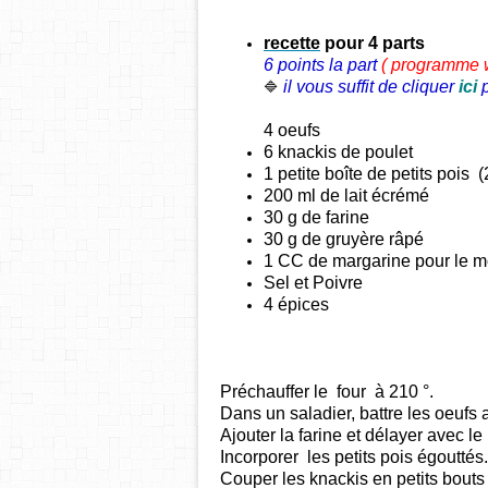
recette
pour 4 parts
6 points la part
( programme
il vous suffit de cliquer
ici
🔷
4 oeufs
6
knackis
de poulet
1 petite boîte de
petits pois
(2
200 ml de lait écrémé
30 g de farine
30 g de gruyère râpé
1 CC de margarine pour le m
Sel et Poivre
4 épices
Préchauffer le four à 210 °.
Dans un saladier, battre les oeufs a
Ajouter la farine et délayer avec le l
Incorporer les petits pois égouttés.
Couper les knackis en petits bouts 