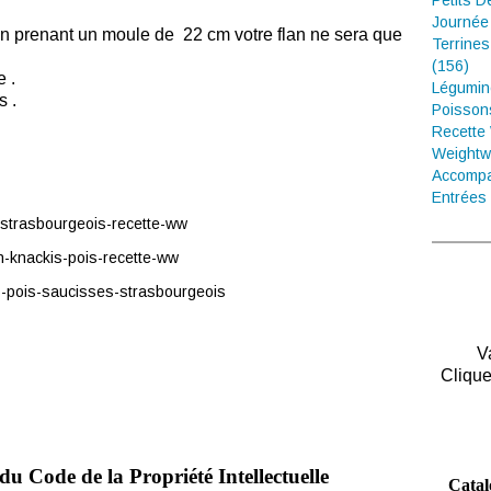
Petits D
Journée
 prenant un moule de 22 cm votre flan ne sera que
Terrines
(156)
 .
Légumin
s
.
Poisson
Recette
Weightw
Accompa
Entrées 
V
Clique
du Code de la Propriété Intellectuelle
Catal