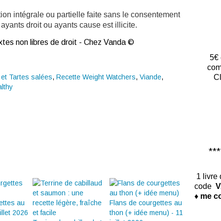
ion intégrale ou partielle faite sans le consentement
ayants droit ou ayants cause est illicite.
tes non libres de droit - Chez Vanda ©
5€ 
com
Cl
et Tartes salées
,
Recette Weight Watchers
,
Viande
,
lthy
*****
1 livre
code
V
♦ me co
ettes au
Flans de courgettes au
illet 2026
thon (+ idée menu) - 11