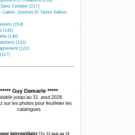
éjeuners Et Collations (230)
 Sans Compter (217)
- Cakes- Quiches Et Tartes Salées
euses (154)
s (141)
 Ww (140)
atchers (132)
gnement (122)
(117)
***** Guy Demarle *****
alable jusqu'au 31 aout 2026
z sur les photos pour feuilleter les
catalogues
ogue intermédiaire
Du
12 mai au 31