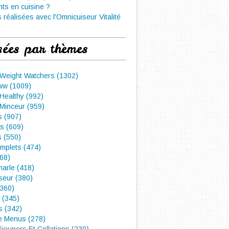
nts en cuisine ?
 réalisées avec l'Omnicuiseur Vitalité
sées par thèmes
 Weight Watchers (1302)
ww (1009)
Healthy (992)
Minceur (959)
 (907)
s (609)
s (550)
mplets (474)
468)
arle (418)
seur (380)
(360)
 (345)
s (342)
e Menus (278)