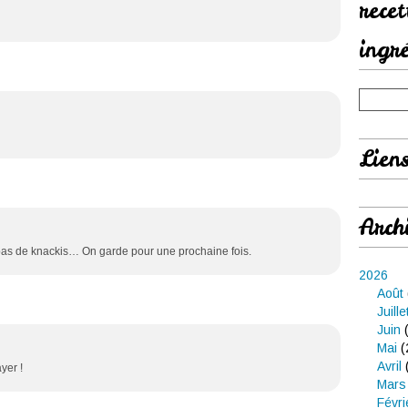
rece
ingr
Lien
Arch
 pas de knackis… On garde pour une prochaine fois.
2026
Août
Juille
Juin
(
Mai
(
Avril
ayer !
Mars
Févri