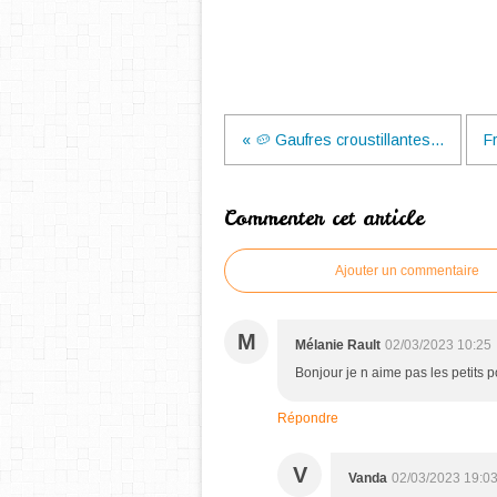
« 🥔 Gaufres croustillantes...
F
Commenter cet article
Ajouter un commentaire
M
Mélanie Rault
02/03/2023 10:25
Bonjour je n aime pas les petits p
Répondre
V
Vanda
02/03/2023 19:0