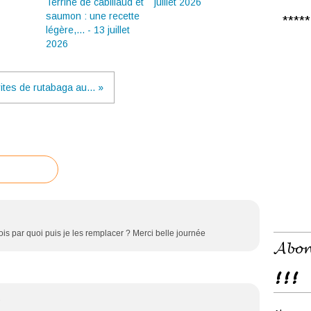
Terrine de cabillaud et
juillet 2026
saumon : une recette
***** 𝑪
légère,... - 13 juillet
2026
rites de rutabaga au... »
ois par quoi puis je les remplacer ? Merci belle journée
𝓐𝓫𝓸𝓷
!!!
3