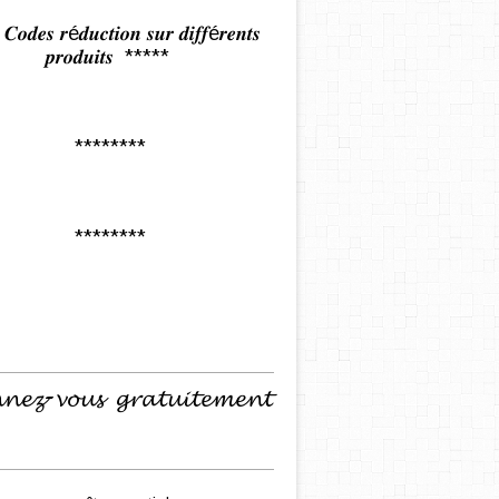
𝒅𝒆𝒔 𝒓é𝒅𝒖𝒄𝒕𝒊𝒐𝒏 𝒔𝒖𝒓 𝒅𝒊𝒇𝒇é𝒓𝒆𝒏𝒕𝒔
𝒑𝒓𝒐𝒅𝒖𝒊𝒕𝒔 *****
********
********
𝓷𝓮𝔃-𝓿𝓸𝓾𝓼 𝓰𝓻𝓪𝓽𝓾𝓲𝓽𝓮𝓶𝓮𝓷𝓽