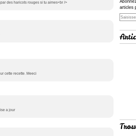
Abonnez
ar des haricots rouges si tu aimes<br />
articles 
Artic
e
ur cette recette. Meeci
3
ise a jour
Trou