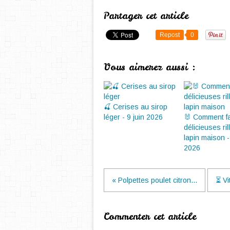
Partager cet article
Repost
0
Vous aimerez aussi :
🍒 Cerises au sirop
léger - 9 juin 2026
🐰 Comment fa
délicieuses ril
lapin maison 
2026
« Polpettes poulet citron...
⏳ Vi
Commenter cet article