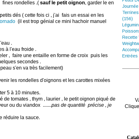
Petits D
fines rondelles .(
sauf le petit oignon
, garder le en
Journée
Terrines
tits dés ( cette fois ci , j'ai fais un essai en les
(156)
ornado
(il est trop génial ce mini hachoir manuel
Légumin
Poisson
Recette
'eau .
Weightw
s à l'eau froide .
Accompa
peler , faire une entaille en forme de croix puis les
Entrées 
quelques secondes .
la peau s'en va très facilement)
enir les rondelles d'oignons et les carottes mixées
ter 5 à 10 minutes.
 de tomates , thym , laurier , le petit oignon piqué de
V
eur ou du viandox .......
pas de quantité précise , je
Clique
e réduire la sauce.
Catal