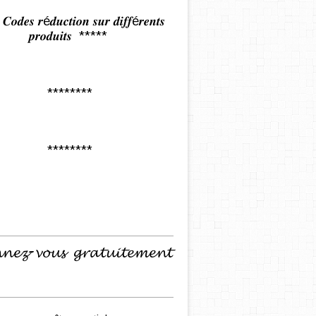
𝒅𝒆𝒔 𝒓é𝒅𝒖𝒄𝒕𝒊𝒐𝒏 𝒔𝒖𝒓 𝒅𝒊𝒇𝒇é𝒓𝒆𝒏𝒕𝒔
𝒑𝒓𝒐𝒅𝒖𝒊𝒕𝒔 *****
********
********
𝓷𝓮𝔃-𝓿𝓸𝓾𝓼 𝓰𝓻𝓪𝓽𝓾𝓲𝓽𝓮𝓶𝓮𝓷𝓽