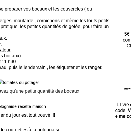
e préparer vos bocaux et les couvercles ( ou
erges, moutarde , cornichons et même les touts petits
pratique les petites quantités de gelée pour faire un
5€ 
aux.
com
.
Cl
ateur.
mes bocaux)
ser 1 h30
eau puis le lendemain , les étiqueter et les ranger.
*****
 avez qu'une petite quantité des bocaux
1 livre
code
V
ner du jour est tout trouvé !!!
♦ me co
de courgettes à la bolognaise.