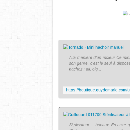
A la manière d'un mixeur Ce mini-
son genre, c'est le seul à dispo
hachez : ail, oig...
St‚rilisateur ... bocaux. En acier 