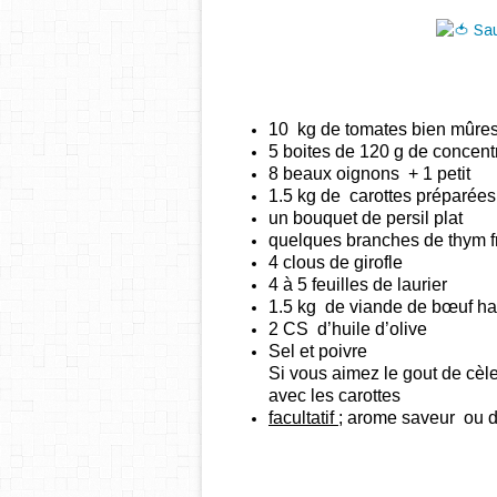
10 kg de
tomates
bien mûre
5 boites de 120 g de concen
8 beaux oignons + 1 petit
1.5 kg de carottes préparée
un bouquet de persil plat
quelques branches de thym f
4 clous de girofle
4 à 5 feuilles de laurier
1.5 kg de viande de bœuf h
2 CS d’huile d’olive
Sel et poivre
Si vous aimez le gout de cèle
avec les carottes
facultatif
; arome saveur ou 