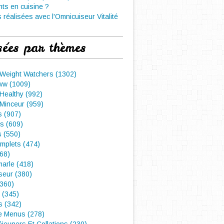
nts en cuisine ?
 réalisées avec l'Omnicuiseur Vitalité
sées par thèmes
 Weight Watchers (1302)
ww (1009)
Healthy (992)
Minceur (959)
 (907)
s (609)
s (550)
mplets (474)
468)
arle (418)
seur (380)
(360)
 (345)
s (342)
e Menus (278)