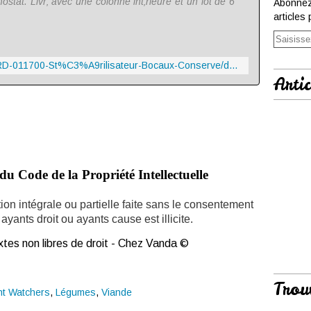
mostat. Livr‚ avec une colonne int‚rieure et un lot de 6
Abonnez
articles 
https://www.amazon.fr/GUILLOUARD-011700-St%C3%A9rilisateur-Bocaux-Conserve/dp/B002NZKHBC
Artic
du Code de la Propriété Intellectuelle
ion intégrale ou partielle faite sans le consentement
ayants droit ou ayants cause est illicite.
tes non libres de droit - Chez Vanda ©
Trou
ht Watchers
,
Légumes
,
Viande