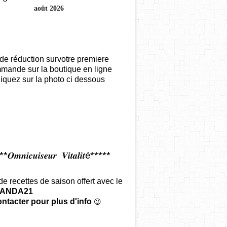
août 2026
de réduction survotre premiere
mande sur la boutique en ligne
iquez sur la photo ci dessous
𝑶𝒎𝒏𝒊𝒄𝒖𝒊𝒔𝒆𝒖𝒓 𝑽𝒊𝒕𝒂𝒍𝒊𝒕é*****
 de recettes de saison offert
avec le
ANDA21
ntacter pour plus d'info
😉