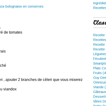
ingrédie
Recettes
Clas
s
tré de tomates
Recette
Recette
s
Recette 
Recette 
rais
Légumes
Féculent
Smartpt
aché
Plats Co
Fruits (
Guy Dem
ri , ajouter 2 branches de cèleri que vous mixerez
Omnicui
Viande 
du viandox
Gâteaux
Dessert
Idées D