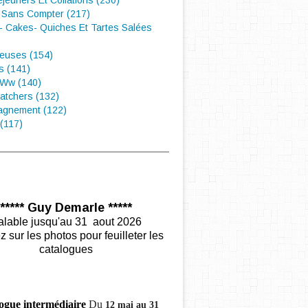
éjeuners Et Collations (230)
 Sans Compter (217)
- Cakes- Quiches Et Tartes Salées
euses (154)
s (141)
 Ww (140)
atchers (132)
gnement (122)
(117)
***** Guy Demarle *****
alable jusqu'au 31 aout 2026
z sur les photos pour feuilleter les
catalogues
ogue intermédiaire
Du
12 mai au 31