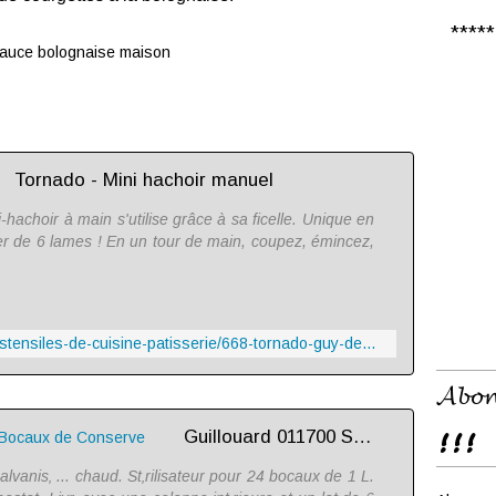
***** 𝑪
Tornado - Mini hachoir manuel
hachoir à main s'utilise grâce à sa ficelle. Unique en
ser de 6 lames ! En un tour de main, coupez, émincez,
https://boutique.guydemarle.com/ustensiles-de-cuisine-patisserie/668-tornado-guy-demarle.html
𝓐𝓫𝓸𝓷
!!!
Guillouard 011700 Stérilisateur à Bocaux de Conserve
galvanis‚ ... chaud. St‚rilisateur pour 24 bocaux de 1 L.