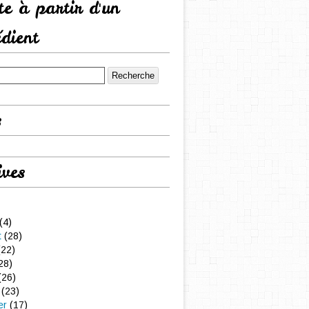
tte à partir d'un
édient
s
ives
(4)
t
(28)
22)
28)
(26)
(23)
er
(17)