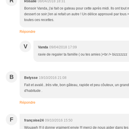
R
Rosalie
08/04/2018 18:31
Bonsoir Vanda, j'ai fait ce gateau pour cette après midi. Ils ont tout
dessert ce soir j'en ai refait un autre ! Un délice approuvé par tou
toutes ces recettes.
Répondre
V
Vanda
09/04/2018 17:09
ravie de regaler ta famille ( ou tes amies )<br /> bizzzzzzz
B
Belysse
19/10/2016 21:08
Fait et avalé...très vite, bon gâteau, rapide et peu côuteux, un gra
d'habitude .
Répondre
F
françoise24
09/10/2016 15:50
Wouawh !!! il donne vraiment envie !!! merci de nous aider dans tes r