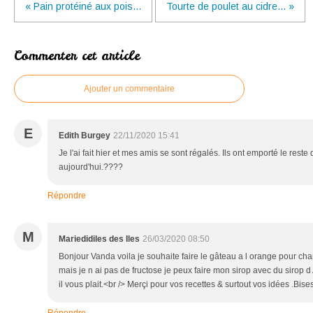
« Pain protéiné aux pois...
Tourte de poulet au cidre... »
Commenter cet article
Ajouter un commentaire
E
Edith Burgey
22/11/2020 15:41
Je l'ai fait hier et mes amis se sont régalés. Ils ont emporté le reste
aujourd'hui.????
Répondre
M
Mariedidiles des Iles
26/03/2020 08:50
Bonjour Vanda voila je souhaite faire le gâteau a l orange pour ch
mais je n ai pas de fructose je peux faire mon sirop avec du siro
il vous plait.<br /> Merçi pour vos recettes & surtout vos idées .Bise
Répondre