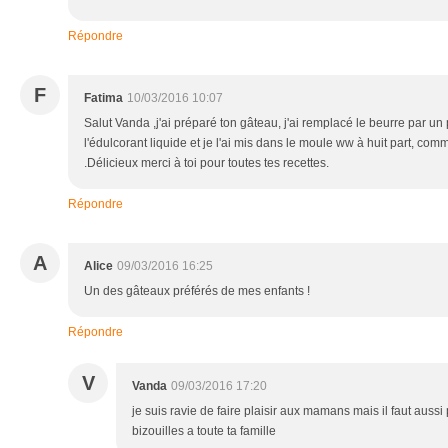
Répondre
F
Fatima
10/03/2016 10:07
Salut Vanda ,j'ai préparé ton gâteau, j'ai remplacé le beurre par un p
l'édulcorant liquide et je l'ai mis dans le moule ww à huit part, comm
.Délicieux merci à toi pour toutes tes recettes.
Répondre
A
Alice
09/03/2016 16:25
Un des gâteaux préférés de mes enfants !
Répondre
V
Vanda
09/03/2016 17:20
je suis ravie de faire plaisir aux mamans mais il faut aussi
bizouilles a toute ta famille