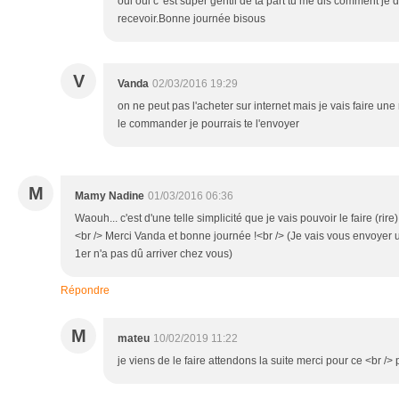
oui oui c 'est super gentil de ta part tu me dis comment je 
recevoir.Bonne journée bisous
V
Vanda
02/03/2016 19:29
on ne peut pas l'acheter sur internet mais je vais faire une
le commander je pourrais te l'envoyer
M
Mamy Nadine
01/03/2016 06:36
Waouh... c'est d'une telle simplicité que je vais pouvoir le faire (rire
<br /> Merci Vanda et bonne journée !<br /> (Je vais vous envoyer 
1er n'a pas dû arriver chez vous)
Répondre
M
mateu
10/02/2019 11:22
je viens de le faire attendons la suite merci pour ce <br />