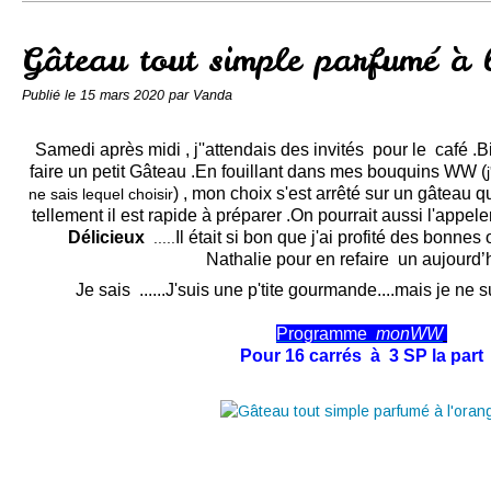
Conserves
Contact
Gâteau tout simple parfumé à 
Publié le
15 mars 2020
par Vanda
Samedi après midi , j''attendais des invités pour le café .
faire un petit Gâteau
.En fouillant dans mes bouquins WW (
) , mon choix s'est arrêté sur un gâteau 
ne sais lequel choisir
tellement il est rapide à préparer .On pourrait aussi l'appele
Délicieux
Il était si bon que j'ai profité des bonn
.....
Nathalie pour en refaire un aujourd’h
Je sais ......J'suis une p'tite gourmande....mais je ne
Programme
monWW
Pour 16 carrés à 3 SP la part