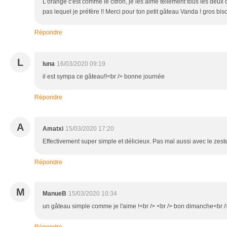
L'orange c'est comme le citron, je les aime tellement tous les deux 
pas lequel je préfère !! Merci pour ton petit gâteau Vanda ! gros bis
Répondre
L
luna
16/03/2020 09:19
il est sympa ce gâteau!!<br /> bonne journée
Répondre
A
Amatxi
15/03/2020 17:20
Effectivement super simple et délicieux. Pas mal aussi avec le zest
Répondre
M
ManueB
15/03/2020 10:34
un gâteau simple comme je l'aime !<br /> <br /> bon dimanche<br 
Répondre