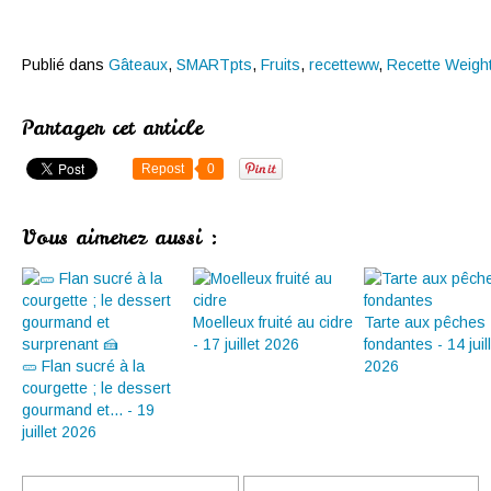
Publié dans
Gâteaux
,
SMARTpts
,
Fruits
,
recetteww
,
Recette Weigh
Partager cet article
Repost
0
Vous aimerez aussi :
Moelleux fruité au cidre
Tarte aux pêches
- 17 juillet 2026
fondantes - 14 juil
🥒 Flan sucré à la
2026
courgette ; le dessert
gourmand et... - 19
juillet 2026