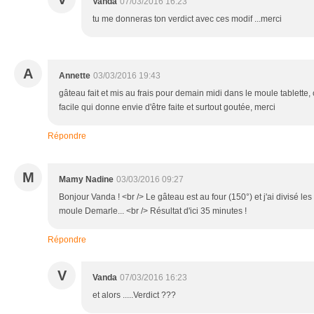
Vanda
07/03/2016 16:23
tu me donneras ton verdict avec ces modif ...merci
A
Annette
03/03/2016 19:43
gâteau fait et mis au frais pour demain midi dans le moule tablette, c
facile qui donne envie d'être faite et surtout goutée, merci
Répondre
M
Mamy Nadine
03/03/2016 09:27
Bonjour Vanda ! <br /> Le gâteau est au four (150°) et j'ai divisé le
moule Demarle... <br /> Résultat d'ici 35 minutes !
Répondre
V
Vanda
07/03/2016 16:23
et alors .....Verdict ???