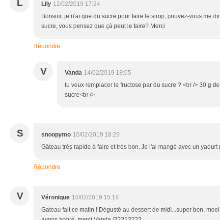
L
Lily
12/02/2019 17:24
Bonsoir, je n'ai que du sucre pour faire le sirop, pouvez-vous me d
sucre, vous pensez que çà peut le faire? Merci
Répondre
V
Vanda
14/02/2019 18:05
tu veux remplacer le fructose par du sucre ? <br /> 30 g de
sucre<br />
S
snoopymo
10/02/2019 18:29
Gâteau très rapide à faire et très bon. Je l'ai mangé avec un yaourt 
Répondre
V
Véronique
10/02/2019 15:18
Gateau fait ce matin ! Dégusté au dessert de midi...super bon, moell
avons adoré..merci Vanda !????????