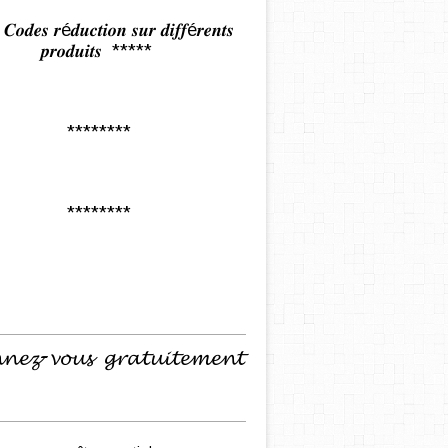
𝒅𝒆𝒔 𝒓é𝒅𝒖𝒄𝒕𝒊𝒐𝒏 𝒔𝒖𝒓 𝒅𝒊𝒇𝒇é𝒓𝒆𝒏𝒕𝒔
𝒑𝒓𝒐𝒅𝒖𝒊𝒕𝒔 *****
********
********
𝓷𝓮𝔃-𝓿𝓸𝓾𝓼 𝓰𝓻𝓪𝓽𝓾𝓲𝓽𝓮𝓶𝓮𝓷𝓽