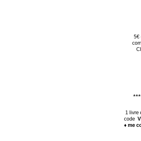
5€ 
com
Cl
*****
1 livre
code
V
♦ me co