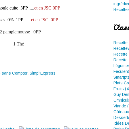
ingrédie
ule cuite 3PP......
et en JSC 0PP
Recettes
sses 0% 1PP .....
et en JSC 0PP
Clas
/2 pamplemousse 0PP
Recette
1 Thé
Recette
Recette 
Recette 
Légumes
Féculent
e sans Compter
,
Simpl'Express
Smartpt
Plats Co
Fruits (
Guy Dem
Omnicui
Viande 
Gâteaux
Dessert
Idées D