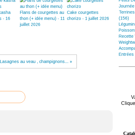
Petits D
Journée
Terrines
 kasha
Flans de courgettes au
Cake courgettes
(156)
s - 16
thon (+ idée menu) - 11
chorizo - 1 juillet 2026
Légumin
juillet 2026
Poisson
Recette
Weightw
Accompa
Entrées 
Lasagnes au veau , champignons... »
V
Clique
Catal