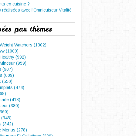
nts en cuisine ?
 réalisées avec l'Omnicuiseur Vitalité
sées par thèmes
 Weight Watchers (1302)
ww (1009)
Healthy (992)
Minceur (959)
 (907)
s (609)
s (550)
mplets (474)
468)
arle (418)
seur (380)
(360)
 (345)
s (342)
e Menus (278)