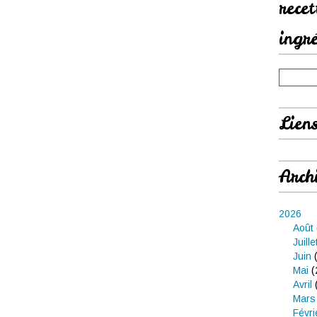
rece
ingr
Lien
Arch
2026
Août
Juille
Juin
(
Mai
(
Avril
Mars
Févri