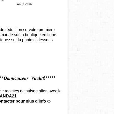
août 2026
de réduction survotre premiere
mande sur la boutique en ligne
iquez sur la photo ci dessous
𝑶𝒎𝒏𝒊𝒄𝒖𝒊𝒔𝒆𝒖𝒓 𝑽𝒊𝒕𝒂𝒍𝒊𝒕é*****
 de recettes de saison offert
avec le
ANDA21
ntacter pour plus d'info
😉