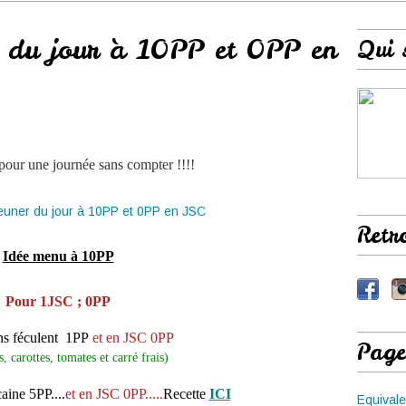
 du jour à 10PP et 0PP en
Qui 
pour une journée sans compter !!!!
Retr
Idée menu à 10PP
Pour 1JSC ; 0PP
ns féculent 1PP
et en JSC 0PP
Page
s, carottes, tomates et carré frais)
aine 5PP....
et en JSC 0PP.....
Recette
ICI
Equivale