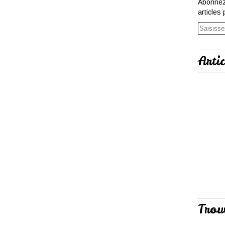
Abonnez
articles 
Artic
Trou