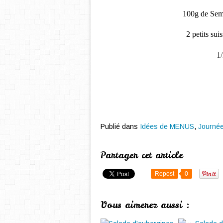
100g de Semo
2 petits sui
1
Publié dans
Idées de MENUS
,
Journé
Partager cet article
Repost
0
Vous aimerez aussi :