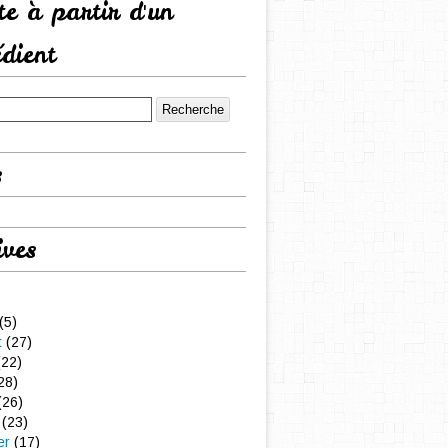
tte à partir d'un
édient
s
ives
(5)
t
(27)
22)
28)
(26)
(23)
er
(17)