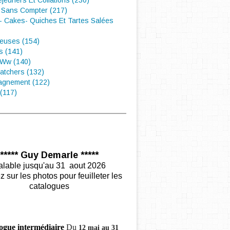
éjeuners Et Collations (230)
 Sans Compter (217)
- Cakes- Quiches Et Tartes Salées
euses (154)
s (141)
 Ww (140)
atchers (132)
gnement (122)
(117)
***** Guy Demarle *****
alable jusqu'au 31 aout 2026
z sur les photos pour feuilleter les
catalogues
ogue intermédiaire
Du
12 mai au 31