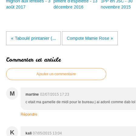
mignon aux lentilles - 3
piment d'espelette - 13
1PP en JSC - 30
août 2017
décembre 2016
novembre 2015
« Taboulé printanier (...
Compote Mamie Rose »
Commenter cet article
Ajouter un commentaire
M
martine
02/07/2015 17:23
c etait ma gamelle de midi pour le bureau j ai adoré comme dab lol
Répondre
K
kali
07/05/2015 13:04