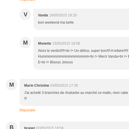
V
Vanda
16/05/2015 19:20
bon weekend ma belle
M
Monette
15/05/2015 18:08
Alors le verdict!!!!<br /> Un délice, super bon!!!! A refaire!!!!!
Hummmmmmmmmmmmmmmm<br /> Merci Vanda<br /> Bonn
E<br /> Bisous ,bisous
M
Marie Christine
03/05/2015 17:30
J'ai acheté 3 branches de rhubarbe au marché ce matin, mon cake e
!!!
Répondre
B
brunet
02/05/2015 18:56