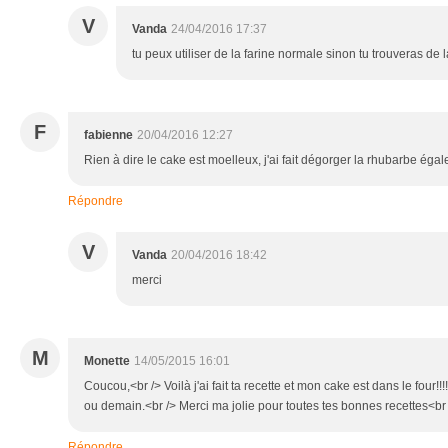
V
Vanda
24/04/2016 17:37
tu peux utiliser de la farine normale sinon tu trouveras de 
F
fabienne
20/04/2016 12:27
Rien à dire le cake est moelleux, j'ai fait dégorger la rhubarbe éga
Répondre
V
Vanda
20/04/2016 18:42
merci
M
Monette
14/05/2015 16:01
Coucou,<br /> Voilà j'ai fait ta recette et mon cake est dans le four!!!!
ou demain.<br /> Merci ma jolie pour toutes tes bonnes recettes<br
Répondre