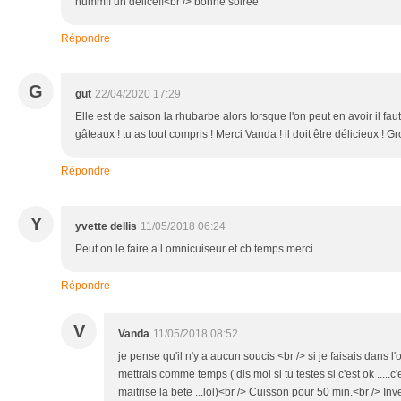
humm!! un délice!!<br /> bonne soirée
Répondre
G
gut
22/04/2020 17:29
Elle est de saison la rhubarbe alors lorsque l'on peut en avoir il fau
gâteaux ! tu as tout compris ! Merci Vanda ! il doit être délicieux ! G
Répondre
Y
yvette dellis
11/05/2018 06:24
Peut on le faire a l omnicuiseur et cb temps merci
Répondre
V
Vanda
11/05/2018 08:52
je pense qu'il n'y a aucun soucis <br /> si je faisais dans l
mettrais comme temps ( dis moi si tu testes si c'est ok .....c
maitrise la bete ...lol)<br /> Cuisson pour 50 min.<br /> In