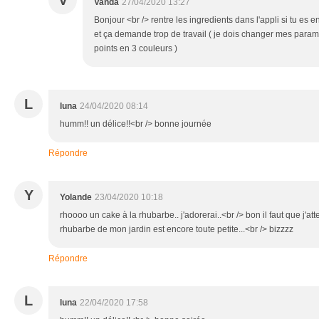
Vanda
27/04/2020 13:27
Bonjour <br /> rentre les ingredients dans l'appli si tu es en 
et ça demande trop de travail ( je dois changer mes parame
points en 3 couleurs )
L
luna
24/04/2020 08:14
humm!! un délice!!<br /> bonne journée
Répondre
Y
Yolande
23/04/2020 10:18
rhoooo un cake à la rhubarbe.. j'adorerai..<br /> bon il faut que j'at
rhubarbe de mon jardin est encore toute petite...<br /> bizzzz
Répondre
L
luna
22/04/2020 17:58