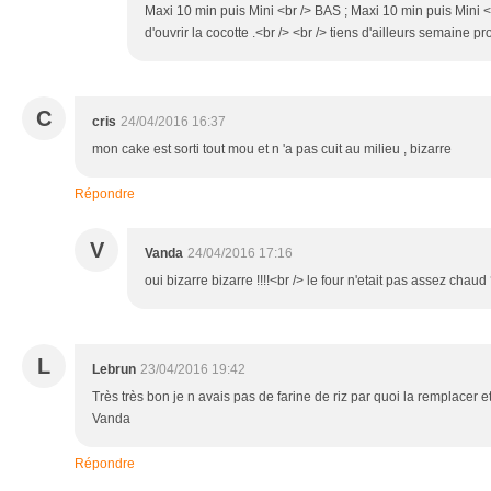
Maxi 10 min puis Mini <br /> BAS ; Maxi 10 min puis Mini <
d'ouvrir la cocotte .<br /> <br /> tiens d'ailleurs semaine pr
C
cris
24/04/2016 16:37
mon cake est sorti tout mou et n 'a pas cuit au milieu , bizarre
Répondre
V
Vanda
24/04/2016 17:16
oui bizarre bizarre !!!!<br /> le four n'etait pas assez chau
L
Lebrun
23/04/2016 19:42
Très très bon je n avais pas de farine de riz par quoi la remplacer 
Vanda
Répondre