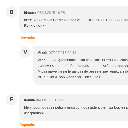
B
bisours
06/03/2015 19:25
merci Vanda<br /> Passes un bon w end ! il parait qu'il fera beau a
Bizzzzzzzzzzz
Répondre
V
Vanda
07/03/2015 08:43
Weekend de gueuletons ....<br /> ce soir un repas de cha
d'anniversaire <br /> j'en connais une qui va faire la gueule
/> pas grave , je ne ferais pas de pesée et me remettrais
VERTS<br /> bon week end ....bizouilles
F
fiannie
06/03/2015 10:49
Merci pour tous ces petits menus qui nous aident bien, surtout les 
d'inspiration!
Répondre