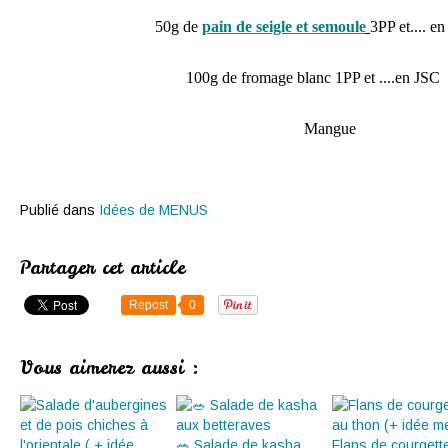
50g de
pain de seigle et semoule
3PP et.... e
100g de fromage blanc 1PP et ....en JSC
Mangue
Publié dans
Idées de MENUS
Partager cet article
Repost
0
Vous aimerez aussi :
🥗 Salade de kasha
Flans de courgett