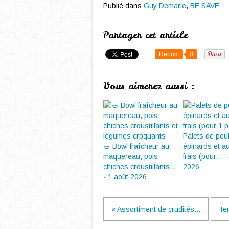
Publié dans
Guy Demarle
,
BE SAVE
Partager cet article
Repost
0
Vous aimerez aussi :
Palets de pou
🥗 Bowl fraîcheur au
épinards et a
maquereau, pois
frais (pour... - 
chiches croustillants...
2026
- 1 août 2026
« Assortiment de crudités...
Ter