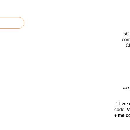
5€ 
com
Cl
*****
1 livre
code
V
♦ me co