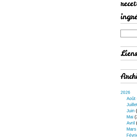
rece
ingr
Lien
Arch
2026
Août
Juille
Juin
(
Mai
(
Avril
Mars
Févri