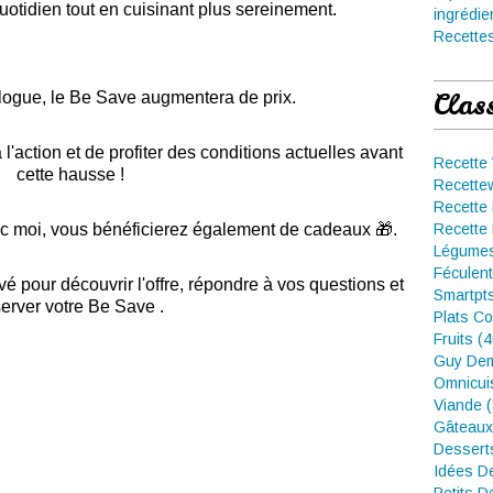
tidien tout en cuisinant plus sereinement.
ingrédie
Recettes
Clas
logue, le Be Save augmentera de prix.
'action et de profiter des conditions actuelles avant
Recette
cette hausse !
Recette
Recette 
 moi, vous bénéficierez également de cadeaux 🎁.
Recette 
Légumes
Féculent
 pour découvrir l'offre, répondre à vos questions et
Smartpt
server votre Be Save .
Plats Co
Fruits (
Guy Dem
Omnicui
Viande 
Gâteaux
Dessert
Idées D