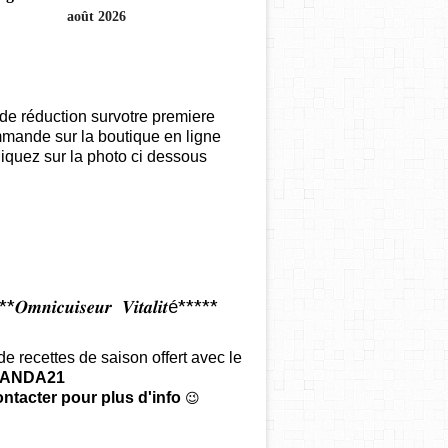
août 2026
de réduction survotre premiere
mande sur la boutique en ligne
iquez sur la photo ci dessous
𝑶𝒎𝒏𝒊𝒄𝒖𝒊𝒔𝒆𝒖𝒓 𝑽𝒊𝒕𝒂𝒍𝒊𝒕é*****
 de recettes de saison offert
avec le
ANDA21
ntacter pour plus d'info
😉