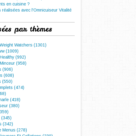
nts en cuisine ?
 réalisées avec l'Omnicuiseur Vitalité
sées par thèmes
 Weight Watchers (1301)
ww (1009)
Healthy (992)
Minceur (958)
 (906)
s (608)
s (550)
mplets (474)
468)
arle (418)
seur (380)
(359)
 (345)
s (342)
e Menus (278)