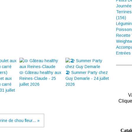
Petits D
Journée
Terrines
(156)
Légumin
Poisson
Recette
Weightw
Accompa
Entrées 
🥧 Gâteau healthy aux
🏖️ Summer Party chez
let aux
Reines-Claude - 25
Guy Demarle - 24 juillet
u carré
juillet 2026
2026
31 juillet
V
Clique
rine de chou fleur... »
Catal