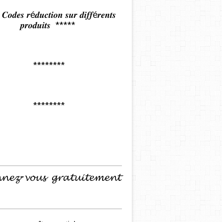
𝒅𝒆𝒔 𝒓é𝒅𝒖𝒄𝒕𝒊𝒐𝒏 𝒔𝒖𝒓 𝒅𝒊𝒇𝒇é𝒓𝒆𝒏𝒕𝒔
𝒑𝒓𝒐𝒅𝒖𝒊𝒕𝒔 *****
********
********
𝓷𝓮𝔃-𝓿𝓸𝓾𝓼 𝓰𝓻𝓪𝓽𝓾𝓲𝓽𝓮𝓶𝓮𝓷𝓽