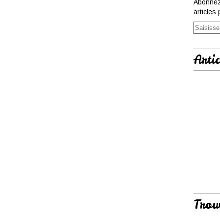
Abonnez
articles 
Artic
Trou