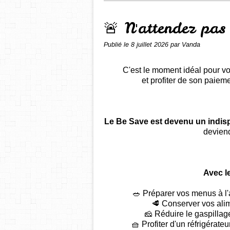
🚨 N'attendez pas
Publié le
8 juillet 2026
par Vanda
C'est le moment idéal pour 
et profiter de son paiemen
Le Be Save est devenu un indis
deviend
Avec l
🥗 Préparer vos menus à l'
🥩 Conserver vos alim
🧀 Réduire le gaspillag
🧺 Profiter d'un réfrigérat