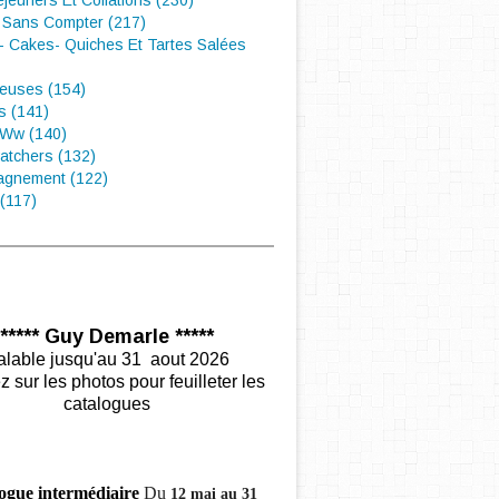
éjeuners Et Collations (230)
 Sans Compter (217)
- Cakes- Quiches Et Tartes Salées
euses (154)
s (141)
 Ww (140)
atchers (132)
gnement (122)
(117)
***** Guy Demarle *****
alable jusqu'au 31 aout 2026
z sur les photos pour feuilleter les
catalogues
ogue intermédiaire
Du
12 mai au 31