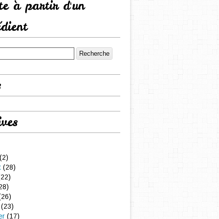
tte à partir d'un
édient
s
ives
(2)
t
(28)
22)
28)
(26)
(23)
er
(17)