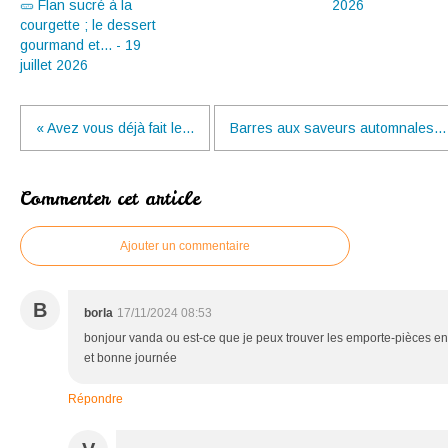
🥒 Flan sucré à la
2026
courgette ; le dessert
gourmand et... - 19
juillet 2026
« Avez vous déjà fait le...
Barres aux saveurs automnales...
Commenter cet article
Ajouter un commentaire
B
borla
17/11/2024 08:53
bonjour vanda ou est-ce que je peux trouver les emporte-pièces en 
et bonne journée
Répondre