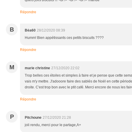
quels jolis biscuits !!! <br /> <br /> <br /> manue
Répondre
B
Bėa60
28/12/2020 08:39
Humm! Bien appétissants ces petits biscuits ????
Répondre
M
marie christine
27/12/2020 22:02
Trop belles ces étoiles et simples à faire et je pense que cette sema
vais m'y mettre. J'adooore faire des sablés de Noël en cette période 
droite. C'est trop bon avec le ptit café. Merci encore de nous les fai
Répondre
P
Pitchoune
27/12/2020 21:28
joli rendu, merci pour le partage,A+