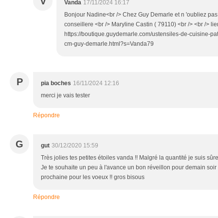
V
Vanda
17/11/2024 16:17
Bonjour Nadine<br /> Chez Guy Demarle et n 'oubliez p
conseillere <br /> Maryline Castin ( 79110) <br /> <br /> lie
https://boutique.guydemarle.com/ustensiles-de-cuisine-pat
cm-guy-demarle.html?s=Vanda79
P
pia boches
16/11/2024 12:16
merci je vais tester
Répondre
G
gut
30/12/2020 15:59
Très jolies tes petites étoiles vanda !! Malgré la quantité je suis sûre 
Je te souhaite un peu à l'avance un bon réveillon pour demain soir 
prochaine pour les voeux !! gros bisous
Répondre