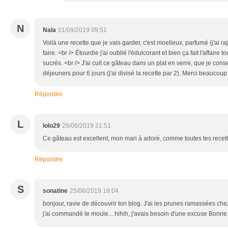
N
Nala
01/09/2019 09:51
Voilà une recette que je vais garder, c'est moelleux, parfumé (j'ai r
faire. <br /> Étourdie j'ai oublié l'édulcorant et bien ça fait l'affaire
sucrés. <br /> J'ai cuit ce gâteau dans un plat en verre, que je conse
déjeuners pour 6 jours (j'ai divisé la recette par 2). Merci beaucoup 
Répondre
L
lolo29
26/08/2019 21:51
Ce gâteau est excellent, mon mari à adoré, comme toutes tes recett
Répondre
S
sonatine
25/08/2019 18:04
bonjour, ravie de découvrir ton blog. J'ai les prunes ramassées che
j'ai commandé le moule... hihih, j'avais besoin d'une excuse Bonne