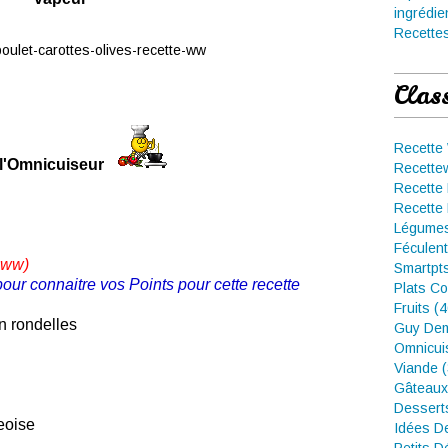
ingrédie
Recettes
Clas
Recette
 l'Omnicuiseur
Recette
Recette 
Recette 
Légumes
Féculent
 ww
)
Smartpt
pour connaitre vos Points pour cette recette
Plats Co
Fruits (
n rondelles
Guy Dem
Omnicui
Viande 
Gâteaux
Dessert
eoise
Idées D