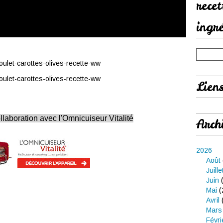
rece
ingr
Lien
ollaboration avec l'Omnicuiseur Vitalité
Arch
2026
Août
Juille
Juin
(
Mai
(
Avril
Mars
Févri