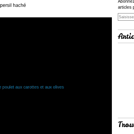
Abonnez
 persil haché
articles 
Artic
Trou