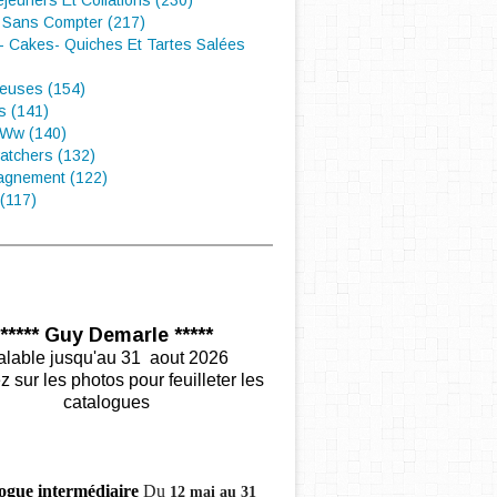
éjeuners Et Collations (230)
 Sans Compter (217)
- Cakes- Quiches Et Tartes Salées
euses (154)
s (141)
 Ww (140)
atchers (132)
gnement (122)
(117)
***** Guy Demarle *****
alable jusqu'au 31 aout 2026
z sur les photos pour feuilleter les
catalogues
ogue intermédiaire
Du
12 mai au 31