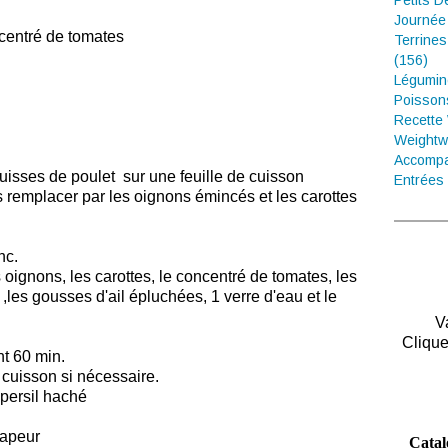
Petits D
Journée
ncentré de tomates
Terrines
(156)
Légumin
Poisson
Recette
Weightw
Accompa
cuisses de poulet sur une feuille de cuisson
Entrées 
s remplacer par les oignons émincés et les carottes
nc.
 oignons, les carottes, le concentré de tomates, les
les gousses d'ail épluchées, 1 verre d'eau et le
V
Clique
nt 60 min.
cuisson si nécessaire.
persil haché
 vapeur
Catal