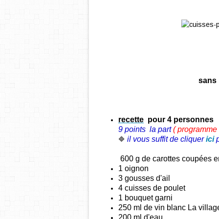
sans
recette
pour 4 personnes
9 points
la part
( programme
il vous suffit de cliquer
ici
🔷
600 g de carottes coupées e
1 oignon
3 gousses d'ail
4 cuisses de poulet
1 bouquet garni
250 ml de vin blanc La villag
200 ml d'eau.