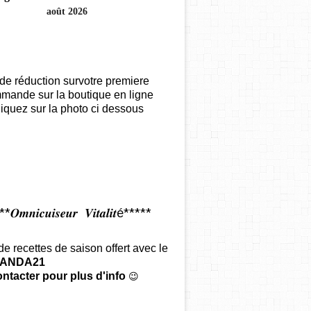
août 2026
de réduction survotre premiere
mande sur la boutique en ligne
iquez sur la photo ci dessous
𝑶𝒎𝒏𝒊𝒄𝒖𝒊𝒔𝒆𝒖𝒓 𝑽𝒊𝒕𝒂𝒍𝒊𝒕é*****
 de recettes de saison offert
avec le
ANDA21
ntacter pour plus d'info
😉