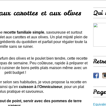
aux carottes et aux olives
Qui 
une
recette familiale simple
, savoureuse et surtout
et aux carottes et aux olives. Un plat mijoté plein de
grédients du quotidien et parfait pour régaler toute la
amille sans se ruiner.
arfum des olives et le poulet bien tendre, cette recette
Retr
 repas de semaine. Peu coûteuse, rapide à préparer et
t cuisiner de bons petits plats maison même avec un
petit budget !
r selon ses habitudes, je vous propose la recette en
ainsi qu’en
cuisson à l’Omnicuiseur
, pour un plat
Page
lus pratique et savoureux.
out de point, servir avec des pommes de terre
Equivale
vapeur