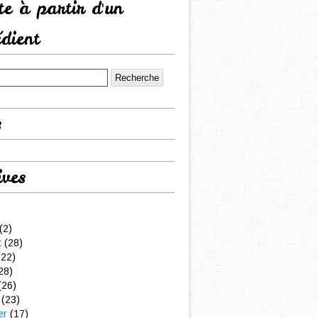
tte à partir d'un
édient
s
ives
(2)
t
(28)
22)
28)
(26)
(23)
er
(17)