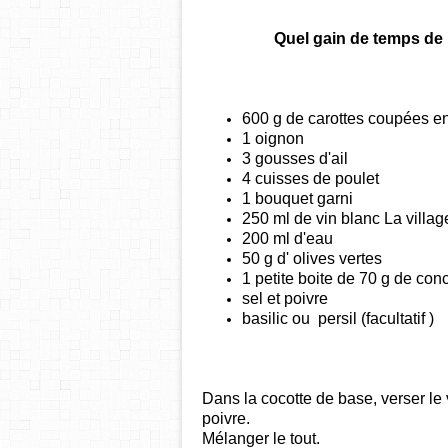
Quel gain de temps de 
600 g de carottes coupées en
1 oignon
3 gousses d'ail
4 cuisses de poulet
1 bouquet garni
250 ml de vin blanc La villag
200 ml d'eau
50 g d' olives vertes
1 petite boite de 70 g de con
sel et poivre
basilic ou persil (facultatif )
Dans la
cocotte de base
, verser le
poivre.
Mélanger le tout.