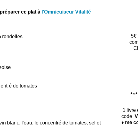
préparer ce plat à
l'Omnicuiseur Vitalité
5€ 
 rondelles
com
Cl
eoise
centré de tomates
*****
1 livre
code
V
♦ me co
 vin blanc, l'eau, le concentré de tomates, sel et