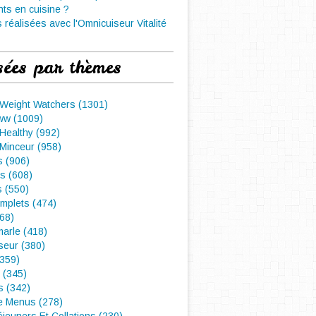
nts en cuisine ?
 réalisées avec l'Omnicuiseur Vitalité
sées par thèmes
 Weight Watchers (1301)
ww (1009)
Healthy (992)
Minceur (958)
 (906)
s (608)
s (550)
mplets (474)
468)
arle (418)
seur (380)
(359)
 (345)
s (342)
e Menus (278)