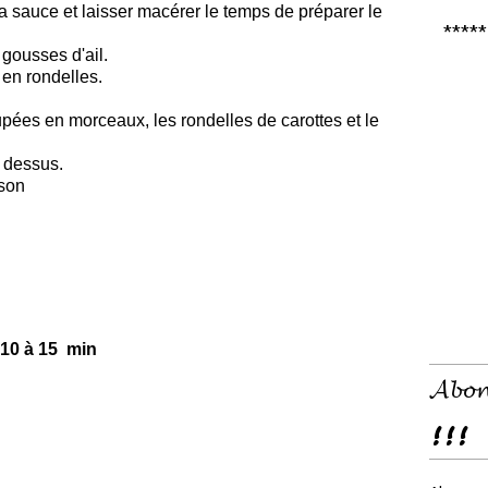
a sauce et laisser macérer le temps de préparer le
***** 𝑪
 gousses d'ail.
 en rondelles.
coupées en morceaux, les rondelles de carottes et le
 dessus.
isson
e 10 à 15 min
𝓐𝓫𝓸𝓷
!!!