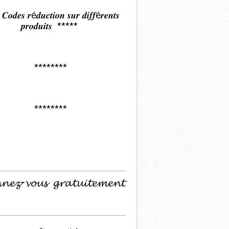
𝒅𝒆𝒔 𝒓é𝒅𝒖𝒄𝒕𝒊𝒐𝒏 𝒔𝒖𝒓 𝒅𝒊𝒇𝒇é𝒓𝒆𝒏𝒕𝒔
𝒑𝒓𝒐𝒅𝒖𝒊𝒕𝒔 *****
********
********
𝓷𝓮𝔃-𝓿𝓸𝓾𝓼 𝓰𝓻𝓪𝓽𝓾𝓲𝓽𝓮𝓶𝓮𝓷𝓽