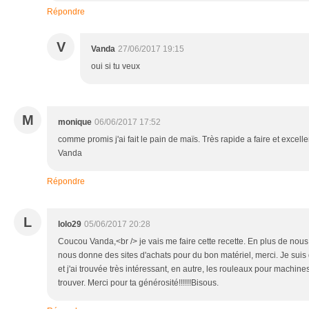
Répondre
V
Vanda
27/06/2017 19:15
oui si tu veux
M
monique
06/06/2017 17:52
comme promis j'ai fait le pain de maïs. Très rapide a faire et excell
Vanda
Répondre
L
lolo29
05/06/2017 20:28
Coucou Vanda,<br /> je vais me faire cette recette. En plus de nous 
nous donne des sites d'achats pour du bon matériel, merci. Je suis do
et j'ai trouvée très intéressant, en autre, les rouleaux pour machine
trouver. Merci pour ta générosité!!!!!!Bisous.