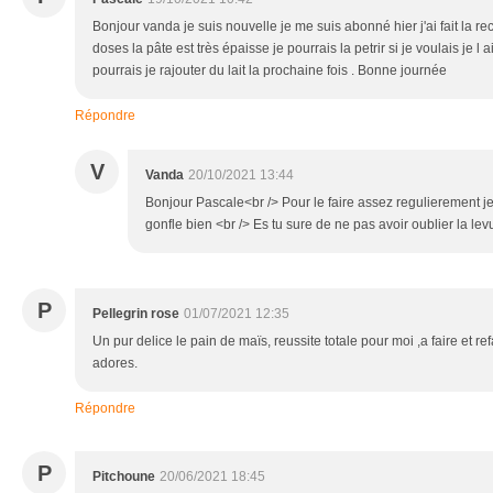
Bonjour vanda je suis nouvelle je me suis abonné hier j'ai fait la rece
doses la pâte est très épaisse je pourrais la petrir si je voulais je l a
pourrais je rajouter du lait la prochaine fois . Bonne journée
Répondre
V
Vanda
20/10/2021 13:44
Bonjour Pascale<br /> Pour le faire assez regulierement je 
gonfle bien <br /> Es tu sure de ne pas avoir oublier la lev
P
Pellegrin rose
01/07/2021 12:35
Un pur delice le pain de maïs, reussite totale pour moi ,a faire et re
adores.
Répondre
P
Pitchoune
20/06/2021 18:45