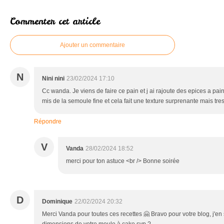
Commenter cet article
Ajouter un commentaire
N
Nini nini
23/02/2024 17:10
Cc wanda. Je viens de faire ce pain et j ai rajoute des epices a pain 
mis de la semoule fine et cela fait une texture surprenante mais tr
Répondre
V
Vanda
28/02/2024 18:52
merci pour ton astuce <br /> Bonne soirée
D
Dominique
22/02/2024 20:32
Merci Vanda pour toutes ces recettes 🤗 Bravo pour votre blog, j'en s
dimensions de votre moule à cake svp ?