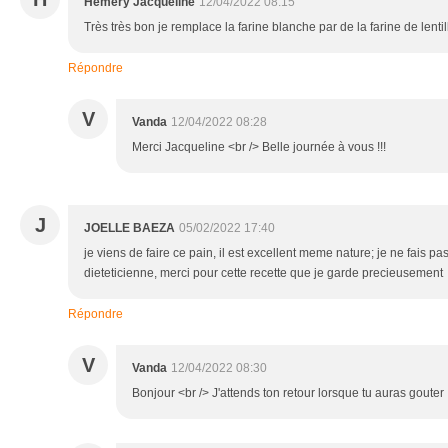
Hemery Jacqueline
12/04/2022 08:15
Très très bon je remplace la farine blanche par de la farine de lenti
Répondre
V
Vanda
12/04/2022 08:28
Merci Jacqueline <br /> Belle journée à vous !!!
J
JOELLE BAEZA
05/02/2022 17:40
je viens de faire ce pain, il est excellent meme nature; je ne fais p
dieteticienne, merci pour cette recette que je garde precieusement
Répondre
V
Vanda
12/04/2022 08:30
Bonjour <br /> J'attends ton retour lorsque tu auras gouter !