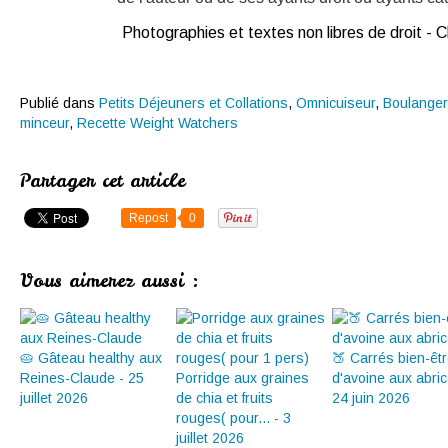
Photographies et textes non libres de droit -
Publié dans
Petits Déjeuners et Collations
,
Omnicuiseur
,
Boulanger
minceur
,
Recette Weight Watchers
Partager cet article
Repost
0
Vous aimerez aussi :
🥧 Gâteau healthy aux
🍑 Carrés bien-êt
Reines-Claude - 25
Porridge aux graines
d'avoine aux abric
juillet 2026
de chia et fruits
24 juin 2026
rouges( pour... - 3
juillet 2026