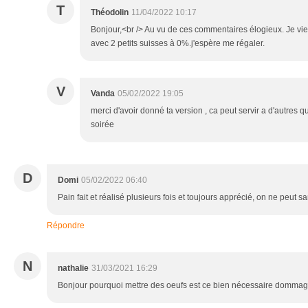
T
Théodolin
11/04/2022 10:17
Bonjour,<br /> Au vu de ces commentaires élogieux. Je vie
avec 2 petits suisses à 0%.j'espère me régaler.
V
Vanda
05/02/2022 19:05
merci d'avoir donné ta version , ca peut servir a d'autres q
soirée
D
Domi
05/02/2022 06:40
Pain fait et réalisé plusieurs fois et toujours apprécié, on ne peut s
Répondre
N
nathalie
31/03/2021 16:29
Bonjour pourquoi mettre des oeufs est ce bien nécessaire dommag