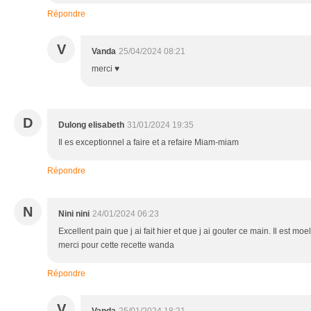
Répondre
V
Vanda
25/04/2024 08:21
merci ♥
D
Dulong elisabeth
31/01/2024 19:35
Il es exceptionnel a faire et a refaire Miam-miam
Répondre
N
Nini nini
24/01/2024 06:23
Excellent pain que j ai fait hier et que j ai gouter ce main. Il est mo
merci pour cette recette wanda
Répondre
V
Vanda
25/01/2024 18:21